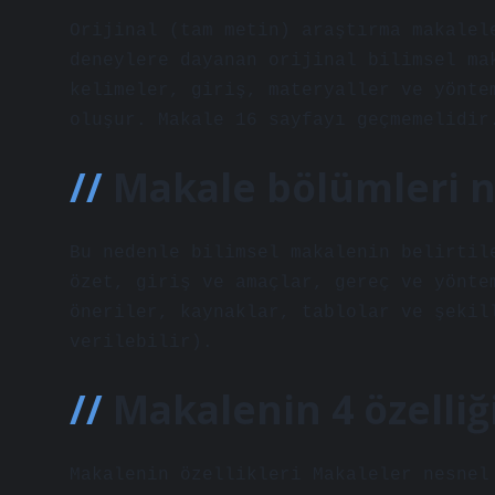
Orijinal (tam metin) araştırma makalel
deneylere dayanan orijinal bilimsel ma
kelimeler, giriş, materyaller ve yönte
oluşur. Makale 16 sayfayı geçmemelidir
Makale bölümleri n
Bu nedenle bilimsel makalenin belirtil
özet, giriş ve amaçlar, gereç ve yönte
öneriler, kaynaklar, tablolar ve şekil
verilebilir).
Makalenin 4 özelliğ
Makalenin özellikleri Makaleler nesnel