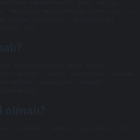
özetleyen cümleye başlık denir. Başlık,
ir. Okuyucuya metin hakkında ipucu verir ve
un zihnini yönlendirir, düşüncelerini
ardımcı olur.
alı?
 bir bibliyografya ve ekler (varsa)
eri olmalıdır. “Sonuç” araştırmanın amacına
zet halinde sunulmalıdır. Metinde
edilmemelidir.
 olmalı?
nde, 12 punto, 1 punto ve sayfanın her iki