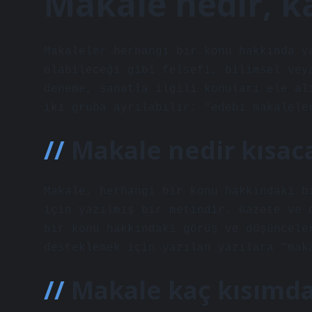
Makale nedir, ka
Makaleler herhangi bir konu hakkında y
olabileceği gibi felsefi, bilimsel vey
deneme, sanatla ilgili konuları ele al
iki gruba ayrılabilir: “edebi makalele
Makale nedir kısac
Makale, herhangi bir konu hakkındaki b
için yazılmış bir metindir. Gazete ve 
bir konu hakkındaki görüş ve düşüncele
desteklemek için yazılan yazılara “mak
Makale kaç kısımda