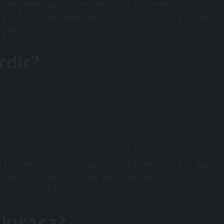
i kapsamalıdır. Kelime oyunlarından
 ve fikirler doğrudan iletilir. Ele alınan
eğerlendirilir.
rdir?
alesi.
?
ından biri olan makale özeti, aynı zamanda
lır. Makale yazma yardımı alarak veya almadan
tidir. “Makale yazma yardımı nasıl
ek için tıklayabilirsiniz.
 kısaca?