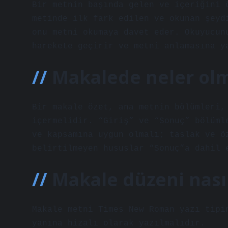
Bir metnin başında gelen ve içeriğini 
metinde ilk fark edilen ve okunan şeyd
onu metni okumaya davet eder. Okuyucun
harekete geçirir ve metni anlamasına y
Makalede neler olm
Bir makale özet, ana metnin bölümleri,
içermelidir. “Giriş” ve “Sonuç” bölüml
ve kapsamına uygun olmalı; taslak ve ö
belirtilmeyen hususlar “Sonuç”a dahil 
Makale düzeni nasıl
Makale metni Times New Roman yazı tipi
yanına hizalı olarak yazılmalıdır.