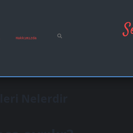
S
ı
Hakkımızda
eri Nelerdir