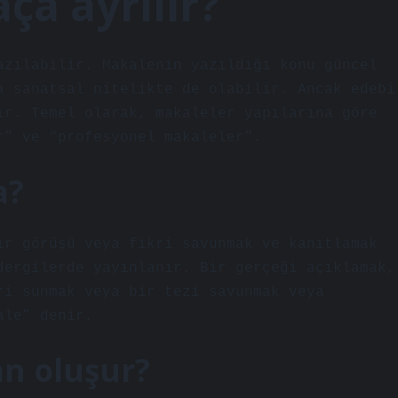
ça ayrılır?
azılabilir. Makalenin yazıldığı konu güncel
a sanatsal nitelikte de olabilir. Ancak edebi
ır. Temel olarak, makaleler yapılarına göre
r” ve “profesyonel makaleler”.
a?
ir görüşü veya fikri savunmak ve kanıtlamak
dergilerde yayınlanır. Bir gerçeği açıklamak,
ri sunmak veya bir tezi savunmak veya
ale” denir.
n oluşur?