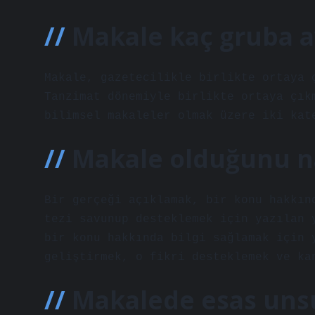
Makale kaç gruba ay
Makale, gazetecilikle birlikte ortaya 
Tanzimat dönemiyle birlikte ortaya çık
bilimsel makaleler olmak üzere iki kat
Makale olduğunu na
Bir gerçeği açıklamak, bir konu hakkın
tezi savunup desteklemek için yazılan 
bir konu hakkında bilgi sağlamak için 
geliştirmek, o fikri desteklemek ve ka
Makalede esas uns