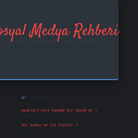
osyal Medya Rehberi
Dijital dünyada keyifli bir yolculuk!
Sidebar
ilbet mobil giriş
f
Son Yazılar
Ayakları yere basmak bir deyim mi ?
Ağustos 5, 2026
Bir kumaş ne ile ölçülür ?
Ağustos 4, 2026