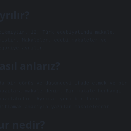
rılır?
çıkmıştır. 12. Türk edebiyatında makale,
mıştır. Makaleler, edebi makaleler ve
egoriye ayrılır.
sıl anlarız?
da bir görüş ve düşünceyi ifade etmek ve bir
yazılara makale denir. Bir makale herhangi
yazılabilir. Ayrıca, yeni bir fikir
nıtlamak amacıyla yazılan makalelerdir.
ur nedir?