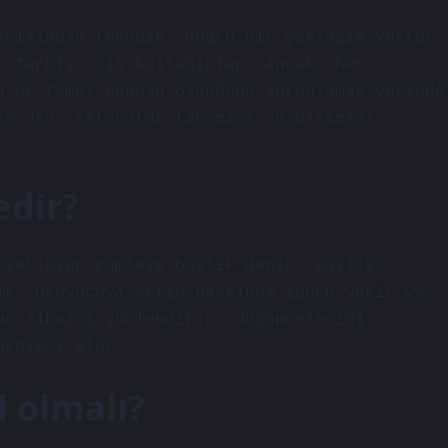
açısından tekdüze, doğru bir yaklaşım yoktur.
k farklı stil kullanırlar. Ancak, her
n üç temel öğenin olduğunu vurgulamak yerinde
sorusu, literatür taraması ve bilimsel
edir?
özetleyen cümleye başlık denir. Başlık,
ir. Okuyucuya metin hakkında ipucu verir ve
un zihnini yönlendirir, düşüncelerini
ardımcı olur.
 olmalı?