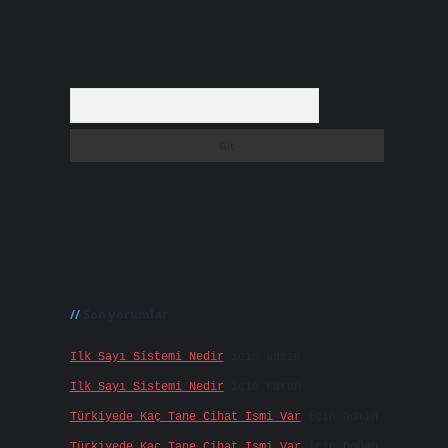
Arama
Son yorumlar
Ilk Sayı Sistemi Nedir
için
admin
Ilk Sayı Sistemi Nedir
için
Karan
Türkiyede Kaç Tane Cihat Ismi Var
için
admin
Türkiyede Kaç Tane Cihat Ismi Var
için
Doğan