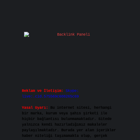
Reklam ve İletişim:
Skype:
live:.cid.575569c608265c69
Yasal Uyarı:
Bu internet sitesi, herhangi
bir marka, kurum veya şahıs şirketi ile
hiçbir bağlantısı bulunmamaktadır. Sitede
yalnızca kendi hazırladığımız makaleler
paylaşılmaktadır. Burada yer alan içerikler
haber niteliği taşımamakta olup, gerçek