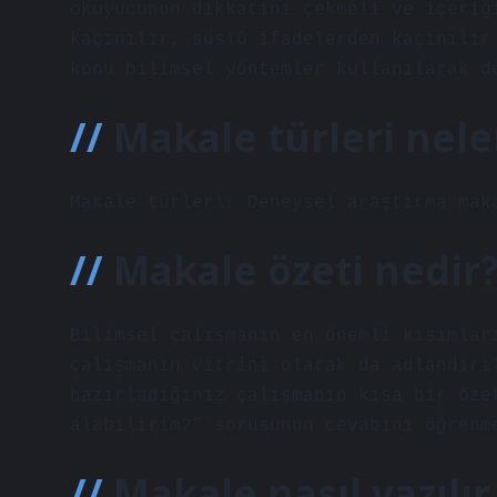
okuyucunun dikkatini çekmeli ve içeriğ
kaçınılır, süslü ifadelerden kaçınılır
konu bilimsel yöntemler kullanılarak d
Makale türleri nele
Makale türleri: Deneysel araştırma mak
Makale özeti nedir
Bilimsel çalışmanın en önemli kısımlar
çalışmanın vitrini olarak da adlandırı
hazırladığınız çalışmanın kısa bir öze
alabilirim?” sorusunun cevabını öğrenm
Makale nasıl yazılır