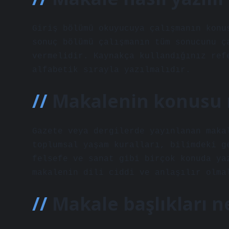
Giriş bölümü okuyucuya çalışmanın konu
sonuç bölümü çalışmanın tüm sonucunu ç
vermelidir. Kaynakça kullandığınız ref
alfabetik sırayla yazılmalıdır.
Makalenin konusu 
Gazete veya dergilerde yayınlanan maka
toplumsal yaşam kuralları, bilimdeki g
felsefe ve sanat gibi birçok konuda ya
makalenin dili ciddi ve anlaşılır olma
Makale başlıkları n