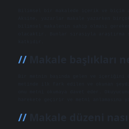
Bilimsel bir makalede içerik ve biçim 
Aksine, yazarlar makale yazarken birço
bilimsel makalenin sahip olması gereke
olacaktır. Bunlar sırasıyla araştırma 
katkıdır.
Makale başlıkları n
Bir metnin başında gelen ve içeriğini 
metinde ilk fark edilen ve okunan şeyd
onu metni okumaya davet eder. Okuyucun
harekete geçirir ve metni anlamasına y
Makale düzeni nasıl