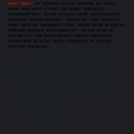
Yasal Uyarı:
Bu internet sitesi, herhangi bir marka,
kurum veya şahıs şirketi ile hiçbir bağlantısı
bulunmamaktadır. Sitede yalnızca kendi hazırladığımız
makaleler paylaşılmaktadır. Burada yer alan içerikler
haber niteliği taşımamakta olup, gerçek kurum ve kişiler
hakkında paylaşım yapılmamaktadır. Gerçek kurum ve
kişiler ile isim benzerlikleri tamamen tesadüfidir.
Sitemizdeki bilgiler taslak halindedir ve tavsiye
niteliği taşımazlar.
Sitemiz, 5651 Sayılı Kanun gereğince Bilgi Teknolojileri
ve İletişim Kurumu (BTK) tarafından onaylanmış bir Yer
Sağlayıcı olarak hizmet vermektedir. Bu nedenle,
sitedeki içerikleri proaktif olarak denetleme veya
araştırma yükümlülüğümüz bulunmamaktadır. Ancak,
üyelerimiz yazdıkları içeriklerin sorumluluğunu
taşımakta olup, siteye üye olarak bu sorumluluğu kabul
etmiş sayılırlar.
Hukuka ve yasal düzenlemelere aykırı olduğunu
düşündüğünüz içerikleri,
backlinkpanelicomtr@gmail.com
adresine bildirmeniz halinde, ilgili içerikler yasal
süre içerisinde sitemizden kaldırılacaktır.