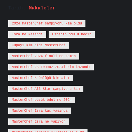
Tarih:
Makaleler
2024 MasterChef şampiyonu kim oldu
Esra ne kazandı
Esranın ödülü nedir
Kupayı kim aldı MasterChef
MasterChef 2024 finali ne zaman
MasterChef 23 Temmuz 2024i kim kazandı
MasterChef 5 önlüğü kim aldı
MasterChef All Star şampiyonu kim
MasterChef büyük ödül ne 2024
MasterChef Esra kaç yaşında
MasterChef Esra ne yapıyor