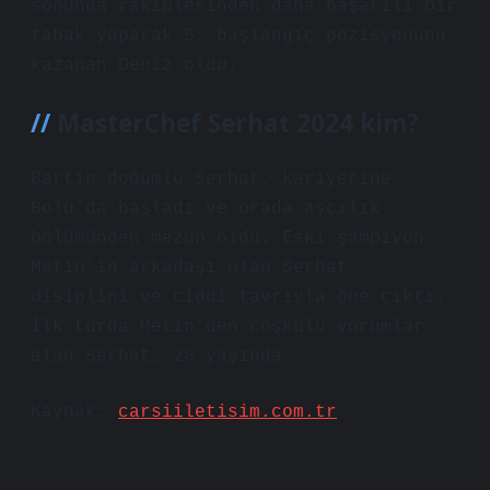
sonunda rakiplerinden daha başarılı bir
tabak yaparak 5. başlangıç ​​pozisyonunu
kazanan Deniz oldu.
MasterChef Serhat 2024 kim?
Bartın doğumlu Serhat, kariyerine
Bolu’da başladı ve orada aşçılık
bölümünden mezun oldu. Eski şampiyon
Metin’in arkadaşı olan Serhat,
disiplini ve ciddi tavrıyla öne çıktı.
İlk turda Metin’den coşkulu yorumlar
alan Serhat, 28 yaşında.
Kaynak:
carsiiletisim.com.tr