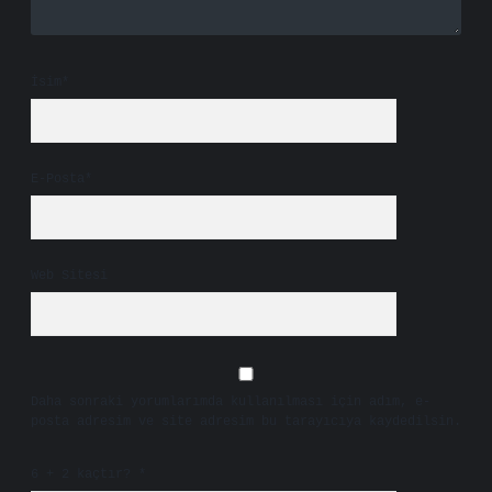
İsim*
E-Posta*
Web Sitesi
Daha sonraki yorumlarımda kullanılması için adım, e-
posta adresim ve site adresim bu tarayıcıya kaydedilsin.
6 + 2 kaçtır?
*