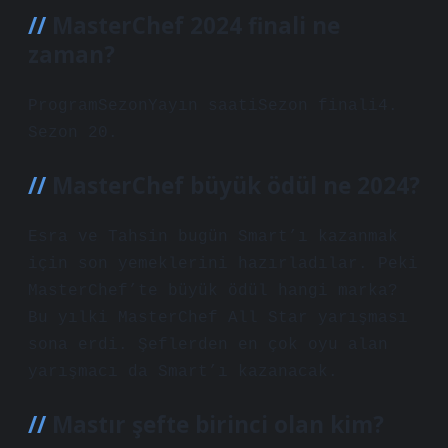
MasterChef 2024 finali ne
zaman?
ProgramSezonYayın saatiSezon finali4.
Sezon 20.
MasterChef büyük ödül ne 2024?
Esra ve Tahsin bugün Smart’ı kazanmak
için son yemeklerini hazırladılar. Peki
MasterChef’te büyük ödül hangi marka?
Bu yılki MasterChef All Star yarışması
sona erdi. Şeflerden en çok oyu alan
yarışmacı da Smart’ı kazanacak.
Mastır şefte birinci olan kim?