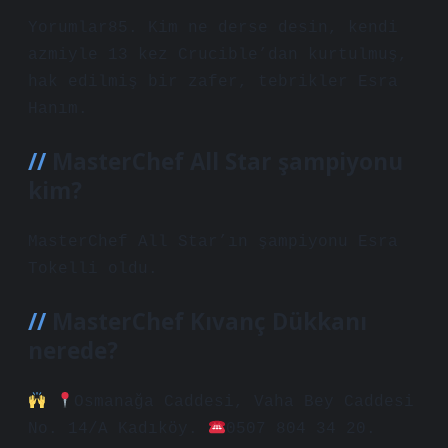
Yorumlar85. Kim ne derse desin, kendi
azmiyle 13 kez Crucible’dan kurtulmuş,
hak edilmiş bir zafer, tebrikler Esra
Hanım.
MasterChef All Star şampiyonu
kim?
MasterChef All Star’ın şampiyonu Esra
Tokelli oldu.
MasterChef Kıvanç Dükkanı
nerede?
Osmanağa Caddesi, Vaha Bey Caddesi
No. 14/A Kadıköy.
0507 804 34 20.