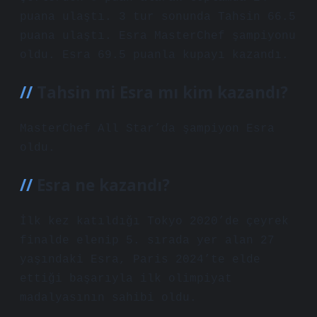
puana ulaştı. 3 tur sonunda Tahsin 66.5
puana ulaştı. Esra MasterChef şampiyonu
oldu. Esra 69.5 puanla kupayı kazandı.
Tahsin mi Esra mı kim kazandı?
MasterChef All Star’da şampiyon Esra
oldu.
Esra ne kazandı?
İlk kez katıldığı Tokyo 2020’de çeyrek
finalde elenip 5. sırada yer alan 27
yaşındaki Esra, Paris 2024’te elde
ettiği başarıyla ilk olimpiyat
madalyasının sahibi oldu.