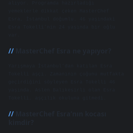
alıyor. Programda hazırladığı
yemeklerle dikkat çeken MasterChef
Esra, İstanbul doğumlu. 46 yaşındaki
Esra Tokelli’nin 24 yaşında bir oğlu
var.
MasterChef Esra ne yapıyor?
Yarışmaya İstanbul’dan katılan Esra
Tokelli aşçı. Zamanının çoğunu mutfakta
geçirdiğini söyleyen Esra Tokelli 46
yaşında. Aslen Balıkesirli olan Esra
Tokelli, aşçılık okuluna gitmedi.
MasterChef Esra’nın kocası
kimdir?