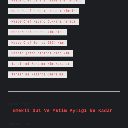
MasterChef Esranın ellerine ne oldu
MasterChef Esranın kocası kimdir
MasterChef Kıvanç Dükkanı nerede
MasterChef Onuncu kim oldu
MasterChef Serhat 2024 kim
Mastır şefte birinci olan kim
Tahsin mi Esra mı kim kazandı
Tahsin mi kazandı Cemre mi
Önceki Yazı
Emekli Dul Ve Yetim Aylığı Ne Kadar
Sonraki Yazı