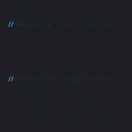
kadroya ikinci isim olarak dahil olmaya
hak kazandı.
MasterChef Onuncu kim oldu?
Büyük bir risk alan Beril, isot
tatlısıyla şeflerin beğenisini
kazanmayı başardı ve ana kadroya
seçilen onuncu kişi oldu.
MasterChef 5 önlüğü kim aldı?
Zorlu turun ilk etabında Huriye, Bera,
Deniz, Sevdet ve Şenay Şekerpare
tatlısını en iyi yaparak yaratıcılık
turuna çıkan isimler oldu. İkinci turda
Deniz ve Huriye finale kaldı. Akşamın