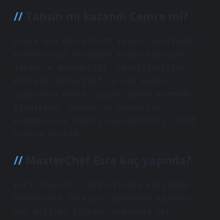
Tahsin mi kazandı Cemre mi?
Cemre’nin MasterChef Yasin tarafından
elenmesinin ardından video paylaşan
Tahsin’e gönderildi. Favorilerinize
ekleyin MasterChef’in tek kadın
şampiyonu Cemre, pazar günkü elemede
elenirken, Tahsin’in Cemre’nin
elenmesiyle ilgili paylaşımları trend
olmaya başladı.
MasterChef Esra kaç yaşında?
Esra Tokelli, 2020 yılında katıldığı
MasterChef Türkiye sezonunda adından
söz ettiren isimler arasında yer