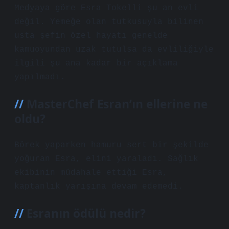
Medyaya göre Esra Tokelli şu an evli
değil. Yemeğe olan tutkusuyla bilinen
usta şefin özel hayatı genelde
kamuoyundan uzak tutulsa da evliliğiyle
ilgili şu ana kadar bir açıklama
yapılmadı.
MasterChef Esran’ın ellerine ne
oldu?
Börek yaparken hamuru sert bir şekilde
yoğuran Esra, elini yaraladı. Sağlık
ekibinin müdahale ettiği Esra,
kaptanlık yarışına devam edemedi.
Esranın ödülü nedir?