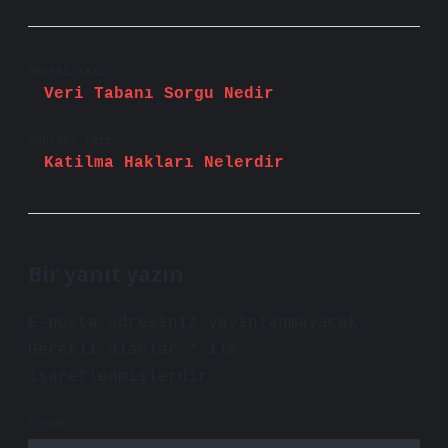
Önceki Yazı
Veri Tabanı Sorgu Nedir
Sonraki Yazı
Katilma Hakları Nelerdir
Bir yanıt yazın
E-posta adresiniz yayınlanmayacak.
Gerekli alanlar
*
ile
işaretlenmişlerdir
Yorum