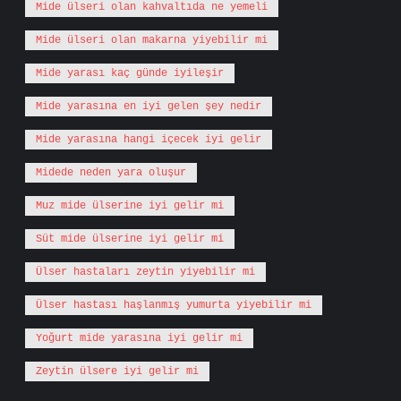
Mide ülseri olan kahvaltıda ne yemeli
Mide ülseri olan makarna yiyebilir mi
Mide yarası kaç günde iyileşir
Mide yarasına en iyi gelen şey nedir
Mide yarasına hangi içecek iyi gelir
Midede neden yara oluşur
Muz mide ülserine iyi gelir mi
Süt mide ülserine iyi gelir mi
Ülser hastaları zeytin yiyebilir mi
Ülser hastası haşlanmış yumurta yiyebilir mi
Yoğurt mide yarasına iyi gelir mi
Zeytin ülsere iyi gelir mi