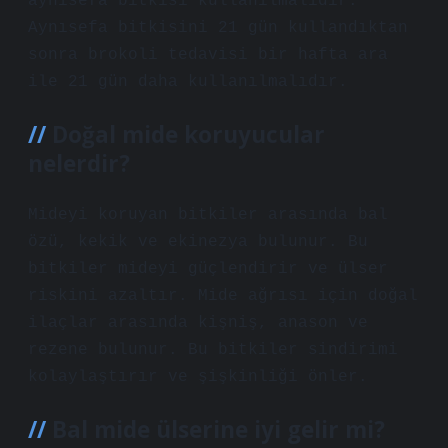
aynısefa bitkisi kullanılmalıdır.
Aynısefa bitkisini 21 gün kullandıktan
sonra brokoli tedavisi bir hafta ara
ile 21 gün daha kullanılmalıdır.
Doğal mide koruyucular
nelerdir?
Mideyi koruyan bitkiler arasında bal
özü, kekik ve ekinezya bulunur. Bu
bitkiler mideyi güçlendirir ve ülser
riskini azaltır. Mide ağrısı için doğal
ilaçlar arasında kişniş, anason ve
rezene bulunur. Bu bitkiler sindirimi
kolaylaştırır ve şişkinliği önler.
Bal mide ülserine iyi gelir mi?