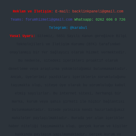
Reklam ve İletişim:
E-mail:
backlinkpaneli@gmail.com
Teams:
forumhizmeti@gmail.com
Whatsapp: 0262 606 0 726
Telegram: @karabul
Yasal Uyarı:
Sitemiz, 5651 Sayılı Kanun gereğince Bilgi
Teknolojileri ve İletişim Kurumu (BTK) tarafından
onaylanmış bir Yer Sağlayıcı olarak hizmet vermektedir.
Bu nedenle, sitedeki içerikleri proaktif olarak
denetleme veya araştırma yükümlülüğümüz bulunmamaktadır.
Ancak, üyelerimiz yazdıkları içeriklerin sorumluluğunu
taşımakta olup, siteye üye olarak bu sorumluluğu kabul
etmiş sayılırlar. Bu internet sitesi, herhangi bir
marka, kurum veya şahıs şirketi ile hiçbir bağlantısı
bulunmamaktadır. Sitede yalnızca kendi hazırladığımız
makaleler paylaşılmaktadır. Burada yer alan içerikler
haber niteliği taşımamakta olup, gerçek kurum ve kişiler
hakkında paylaşım yapılmamaktadır. Gerçek kurum ve