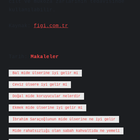
cilt ve mukoza zarlarının tedavisinde
kullanılabilir.
Kaynak:
figi.com.tr
Tarih:
Makaleler
Bal mide ülserine iyi gelir mi
Ceviz ülsere iyi gelir mi
Doğal mide koruyucular nelerdir
Ekmek mide ülserine iyi gelir mi
İbrahim Saraçoğlunun mide ülserine ne iyi gelir
Mide rahatsızlığı olan sabah kahvaltıda ne yemeli