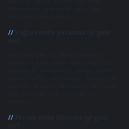
baskılar. Ancak midede uzun süre
kalmamaları için çorba veya lapa
şeklinde tüketilmelidir.
Yoğurt mide yarasına iyi gelir
mi?
Mide ülserine iyi gelen besinler
nelerdir? Elma, üzüm, nar, yeşil çay,
probiyotik takviyeleri, balık, yulaf,
yoğurt, kefir, zeytinyağı, baklagiller,
yumurta, brokoli, karnabahar ve lahana
gibi besinler mide ülserine iyi
gelebilir.
Ekmek mide ülserine iyi gelir
mi?