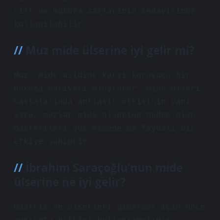
cilt ve mukoza zarlarının tedavisinde
kullanılabilir.
Muz mide ülserine iyi gelir mi?
Muz, mide asidine karşı koruyucu bir
mukoza bariyeri oluşturur. Mide ülseri
hastalarında antiasit etkisinin yanı
sıra, muzlar mide ülserine neden olan
bakterileri yok etmede de faydalı bir
etkiye sahiptir.
İbrahim Saraçoğlu’nun mide
ülserine ne iyi gelir?
Gastrit ve ülserleri gidermek için önce