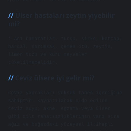
gibi besinler tercih edilmelidir.
Ülser hastaları zeytin yiyebilir
mi?
* Acı baharatlar, turşu, sirke, ketçap,
hardal, sarımsak, çemen otu, zeytin,
limon tuzu ve kuru meyveler
tüketilmemelidir.
Ceviz ülsere iyi gelir mi?
Ceviz yaprakları yüksek tanen içeriğine
sahiptir. Kaynatılarak elde edilen
ceviz suyu; akne, egzama veya ülser
gibi cilt rahatsızlıklarının yanı sıra
ağız ve boğazdaki yüzeysel iltihaplı