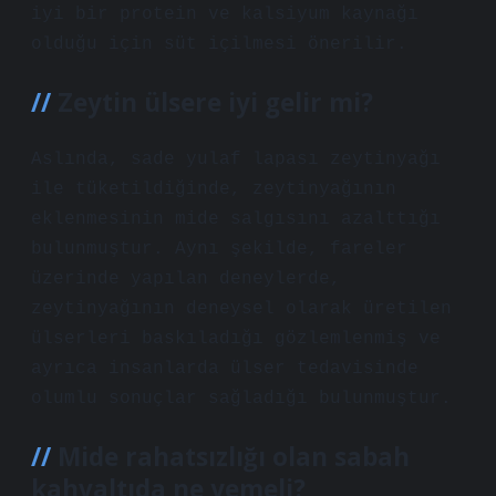
iyi bir protein ve kalsiyum kaynağı
olduğu için süt içilmesi önerilir.
Zeytin ülsere iyi gelir mi?
Aslında, sade yulaf lapası zeytinyağı
ile tüketildiğinde, zeytinyağının
eklenmesinin mide salgısını azalttığı
bulunmuştur. Aynı şekilde, fareler
üzerinde yapılan deneylerde,
zeytinyağının deneysel olarak üretilen
ülserleri baskıladığı gözlemlenmiş ve
ayrıca insanlarda ülser tedavisinde
olumlu sonuçlar sağladığı bulunmuştur.
Mide rahatsızlığı olan sabah
kahvaltıda ne yemeli?