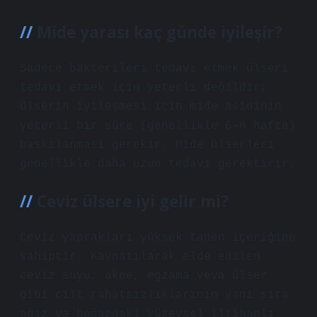
Mide yarası kaç günde iyileşir?
Sadece bakterileri tedavi etmek ülseri
tedavi etmek için yeterli değildir;
ülserin iyileşmesi için mide asidinin
yeterli bir süre (genellikle 6-8 hafta)
baskılanması gerekir. Mide ülserleri
genellikle daha uzun tedavi gerektirir.
Ceviz ülsere iyi gelir mi?
Ceviz yaprakları yüksek tanen içeriğine
sahiptir. Kaynatılarak elde edilen
ceviz suyu; akne, egzama veya ülser
gibi cilt rahatsızlıklarının yanı sıra
ağız ve boğazdaki yüzeysel iltihaplı