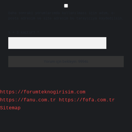
Daha sonraki yorumlarımda kullanılması için adım, e-
posta adresim ve site adresim bu tarayıcıya kaydedilsin.
5 + 3 kaçtır?
*
https://forumteknogirisim.com
https://fanu.com.tr
https://fofa.com.tr
Sitemap