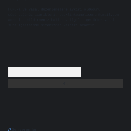
Hukuka ve yasal düzenlemelere aykırı olduğunu
düşündüğünüz içerikleri,
backlinkpanelicomtr@gmail.com
adresine bildirmeniz halinde, ilgili içerikler yasal
süre içerisinde sitemizden kaldırılacaktır.
Arama
Son yorumlar