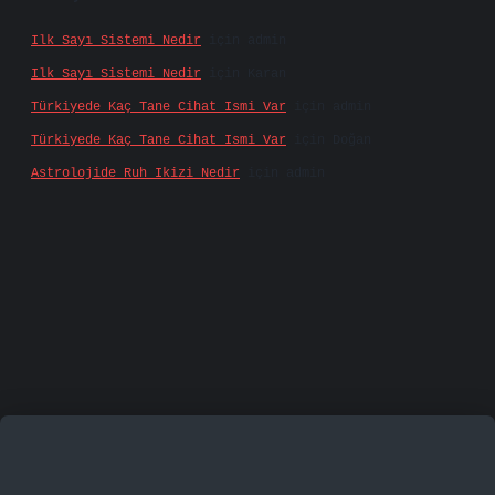
Ilk Sayı Sistemi Nedir
için
admin
Ilk Sayı Sistemi Nedir
için
Karan
Türkiyede Kaç Tane Cihat Ismi Var
için
admin
Türkiyede Kaç Tane Cihat Ismi Var
için
Doğan
Astrolojide Ruh Ikizi Nedir
için
admin
mecasino
vd casino
betexper.xyz
betci
betci.bet
h