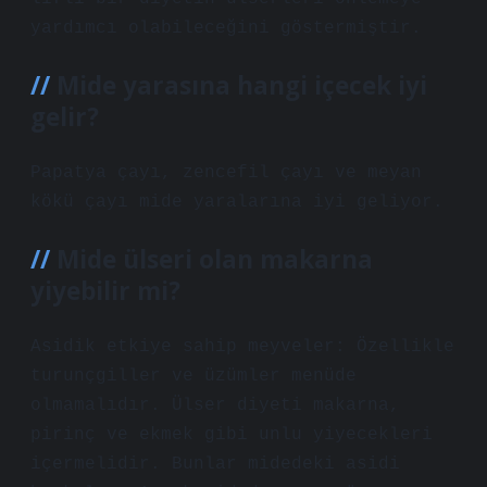
yardımcı olabileceğini göstermiştir.
Mide yarasına hangi içecek iyi
gelir?
Papatya çayı, zencefil çayı ve meyan
kökü çayı mide yaralarına iyi geliyor.
Mide ülseri olan makarna
yiyebilir mi?
Asidik etkiye sahip meyveler: Özellikle
turunçgiller ve üzümler menüde
olmamalıdır. Ülser diyeti makarna,
pirinç ve ekmek gibi unlu yiyecekleri
içermelidir. Bunlar midedeki asidi