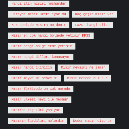
Hangi ilin mısırı meşhurdur
Hatayda mısır üretiliyor mu
Kaç çeşit mısır var
Karadenizde Mısıra ne denir
Lazut hangi dilde
Mısır en çok hangi bölgede yetişir KPSS
Mısır hangi bölgelerde yetişir
Mısır hangi dilleri konuşuyor
Mısır hangi ilimizin
Mısır mevsimi ne zaman
Mısır meyve mi sebze mi
Mısır nerede bulunur
Mısır Türkiyede en çok nerede
Mısır ülkesi neyi ile meşhur
Mısırda kaç Türk yaşıyor
Mısırın faydaları nelerdir
Neden mısır diyoruz