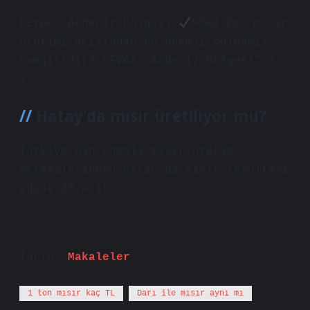
CEVAP; Akdeniz bölgesi
SORU 26: Mısır
üretimi açısından en önemli bölgemiz
hangisidir? CEVAP; Akdeniz bölgesi” /
X.
Hatay’da mısır üretiliyor mu?
Türkiye’nin önemli mısır üretim
merkezlerinden Hatay’da mısır rekoltesi
yüzde 20 arttı.
Tarih:
Makaleler
1 ton mısır kaç TL
Darı ile mısır aynı mı