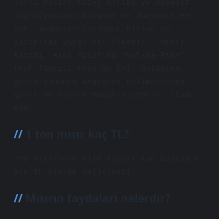
Tatlı mısır; Kuzey Afrika ve Akdeniz
coğrafyasında bulunan ve dünyanın en
eski medeniyetlerinden birine ev
sahipliği yapan bir ülkedir. “Mısır”
tanımı, eski Mısır’da “Hwt-Ka-Ptah”
(Ruh Tanrısı Ptah’ın Evi) anlamına
gelen Yunanca Aegyptos kelimesinden
gelir ve esasen Memphis şehrini ifade
eder.
1 ton mısır kaç TL?
TMO mısırının alım fiyatı ton başına 6
bin TL olarak belirlendi.
Mısırın faydaları nelerdir?