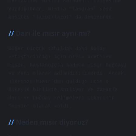
denizciler mısırı Karadeniz bölgesine
yaydığından, mısıra “lasgras” veya
basitçe “lazut/lazot” da deniyordu.
Darı ile mısır aynı mı?
Diğer birçok tahıldan daha kolay
yetiştirildiği için hızla üretilen
mısır, başlangıçta sadece mısır buğdayı
ve darı olarak adlandırılıyordu. Ancak,
ülkemize Mısır’dan geldiği için o
ülkeyle birlikte anılıyor ve zamanla
darı ve buğday kelimeleri çıkarılıp
“mısır” olarak kaldı.
Neden mısır diyoruz?