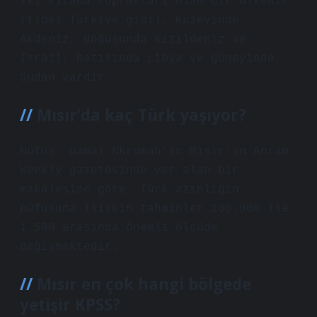
iki kıtada toprakları olan bir ülkedir
(tıpkı Türkiye gibi). Kuzeyinde
Akdeniz, doğusunda Kızıldeniz ve
İsrail, batısında Libya ve güneyinde
Sudan vardır.
Mısır’da kaç Türk yaşıyor?
Nüfus. Gamal Nkrumah’ın Mısır’ın Ahram
Weekly gazetesinde yer alan bir
makalesine göre, Türk azınlığın
nüfusuna ilişkin tahminler 100.000 ile
1.500 arasında önemli ölçüde
değişmektedir.
Mısır en çok hangi bölgede
yetişir KPSS?