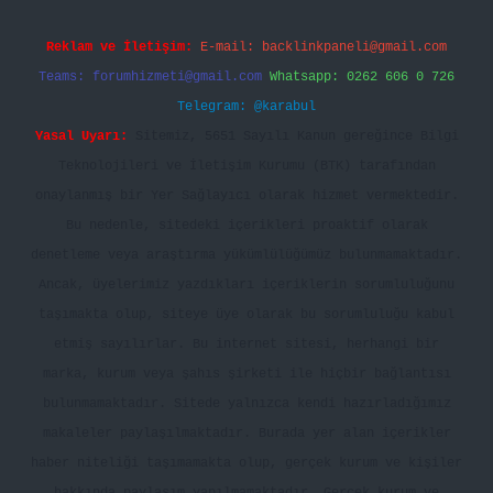
Reklam ve İletişim:
E-mail:
backlinkpaneli@gmail.com
Teams:
forumhizmeti@gmail.com
Whatsapp: 0262 606 0 726
Telegram: @karabul
Yasal Uyarı:
Sitemiz, 5651 Sayılı Kanun gereğince Bilgi
Teknolojileri ve İletişim Kurumu (BTK) tarafından
onaylanmış bir Yer Sağlayıcı olarak hizmet vermektedir.
Bu nedenle, sitedeki içerikleri proaktif olarak
denetleme veya araştırma yükümlülüğümüz bulunmamaktadır.
Ancak, üyelerimiz yazdıkları içeriklerin sorumluluğunu
taşımakta olup, siteye üye olarak bu sorumluluğu kabul
etmiş sayılırlar. Bu internet sitesi, herhangi bir
marka, kurum veya şahıs şirketi ile hiçbir bağlantısı
bulunmamaktadır. Sitede yalnızca kendi hazırladığımız
makaleler paylaşılmaktadır. Burada yer alan içerikler
haber niteliği taşımamakta olup, gerçek kurum ve kişiler