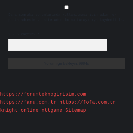
Daha sonraki yorumlarımda kullanılması için adım, e-
posta adresim ve site adresim bu tarayıcıya kaydedilsin.
9 - 5 kaçtır?
*
https://forumteknogirisim.com
https://fanu.com.tr
https://fofa.com.tr
knight online
nttgame
Sitemap