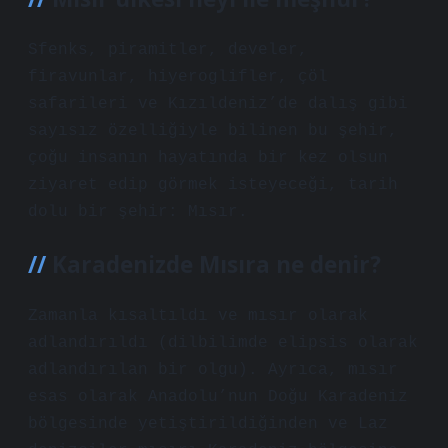
Sfenks, piramitler, develer,
firavunlar, hiyeroglifler, çöl
safarileri ve Kızıldeniz’de dalış gibi
sayısız özelliğiyle bilinen bu şehir,
çoğu insanın hayatında bir kez olsun
ziyaret edip görmek isteyeceği, tarih
dolu bir şehir: Mısır.
Karadenizde Mısıra ne denir?
Zamanla kısaltıldı ve mısır olarak
adlandırıldı (dilbilimde elipsis olarak
adlandırılan bir olgu). Ayrıca, mısır
esas olarak Anadolu’nun Doğu Karadeniz
bölgesinde yetiştirildiğinden ve Laz