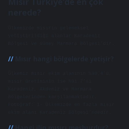
Mısır Türkiye’de en çok
nerede?
Ülkemizde mısırın geleneksel
yetiştirildiği alanlar Karadeniz
Bölgesi ve Güney Marmara Bölgesi’dir.
Mısır hangi bölgelerde yetişir?
Ülkemiz mısır ekim alanının %90,4’ü,
mısır üretiminin ise %91,7’si
Karadeniz, Akdeniz ve Marmara
Bölgelerinden karşılanmaktadır.
Fotoğraf: 1- Ülkemizde en fazla mısır
ekim alanı Karadeniz Bölgesi’ndedir.
Hangi ilin mısırı meşhurdur?