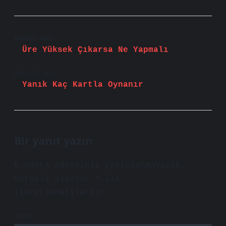
Önceki Yazı
Üre Yüksek Çıkarsa Ne Yapmalı
Sonraki Yazı
Yanık Kaç Kartla Oynanır
Bir yanıt yazın
E-posta adresiniz yayınlanmayacak.
Gerekli alanlar
*
ile
işaretlenmişlerdir
Yorum