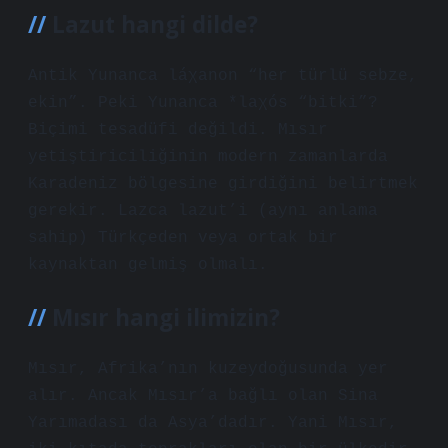
Lazut hangi dilde?
Antik Yunanca láχanon “her türlü sebze,
ekin”. Peki Yunanca *laχós “bitki”?
Biçimi tesadüfi değildi. Mısır
yetiştiriciliğinin modern zamanlarda
Karadeniz bölgesine girdiğini belirtmek
gerekir. Lazca lazut’i (aynı anlama
sahip) Türkçeden veya ortak bir
kaynaktan gelmiş olmalı.
Mısır hangi ilimizin?
Mısır, Afrika’nın kuzeydoğusunda yer
alır. Ancak Mısır’a bağlı olan Sina
Yarımadası da Asya’dadır. Yani Mısır,