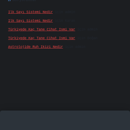
Ilk Sayı Sistemi Nedir
için
admin
Ilk Sayı Sistemi Nedir
için
Karan
Türkiyede Kaç Tane Cihat Ismi Var
için
admin
Türkiyede Kaç Tane Cihat Ismi Var
için
Doğan
Astrolojide Ruh Ikizi Nedir
için
admin
amecasino
vd casino
betexper.xyz
betci
betci.bet
h