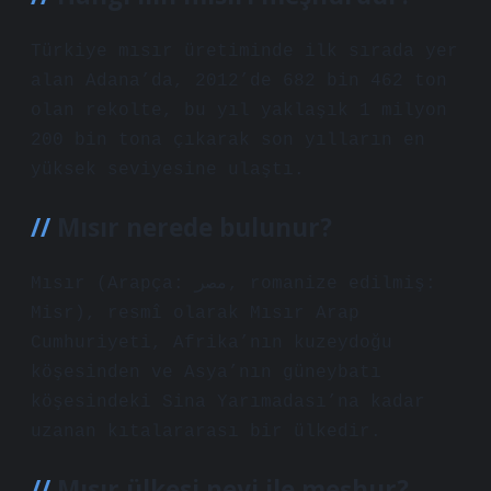
Türkiye mısır üretiminde ilk sırada yer
alan Adana’da, 2012’de 682 bin 462 ton
olan rekolte, bu yıl yaklaşık 1 milyon
200 bin tona çıkarak son yılların en
yüksek seviyesine ulaştı.
Mısır nerede bulunur?
Mısır (Arapça: مصر‎, romanize edilmiş:
Misr), resmî olarak Mısır Arap
Cumhuriyeti, Afrika’nın kuzeydoğu
köşesinden ve Asya’nın güneybatı
köşesindeki Sina Yarımadası’na kadar
uzanan kıtalararası bir ülkedir.
Mısır ülkesi neyi ile meşhur?