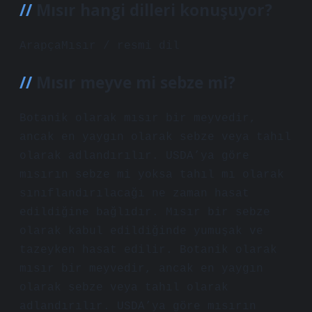
Mısır hangi dilleri konuşuyor?
ArapçaMısır / resmi dil
Mısır meyve mi sebze mi?
Botanik olarak mısır bir meyvedir,
ancak en yaygın olarak sebze veya tahıl
olarak adlandırılır. USDA’ya göre
mısırın sebze mi yoksa tahıl mı olarak
sınıflandırılacağı ne zaman hasat
edildiğine bağlıdır. Mısır bir sebze
olarak kabul edildiğinde yumuşak ve
tazeyken hasat edilir. Botanik olarak
mısır bir meyvedir, ancak en yaygın
olarak sebze veya tahıl olarak
adlandırılır. USDA’ya göre mısırın