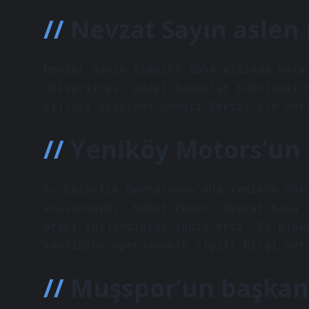
Nevzat Sayın aslen 
Nevzat Sayın kimdir? 1954 yılında Hata
Üniversitesi Güzel Sanatlar Fakültesi 
yılları arasında Cengiz Bektaş ile der
Yeniköy Motors’un 
6- Bataklık Operasyonu’nda Yeniköy Mot
arasındaydı. Sedat Peker, Nevzat Kaya’
aracı kullandığını iddia etti. Bu plak
kendisine operasyonla ilgili bilgi ver
Muşspor’un başkan