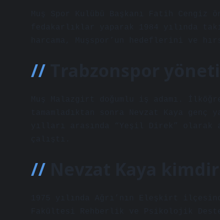
Muş Spor Kulübü Başkanı Fatih Cengiz ö
fedakarlıklar yaparak 1984 yılında tak
harcama, Muşspor’un hedeflerini ve hır
Trabzonspor yöneti
Muş Malazgirt doğumlu iş adamı. İlköğr
tamamladıktan sonra Nevzat Kaya genç y
yılları arasında “Yeşil Direk” olarak 
çalıştı.
Nevzat Kaya kimdi
1975 yılında Ağrı’nın Eleşkirt ilçesin
Fakültesi Rehberlik ve Psikolojik Dest