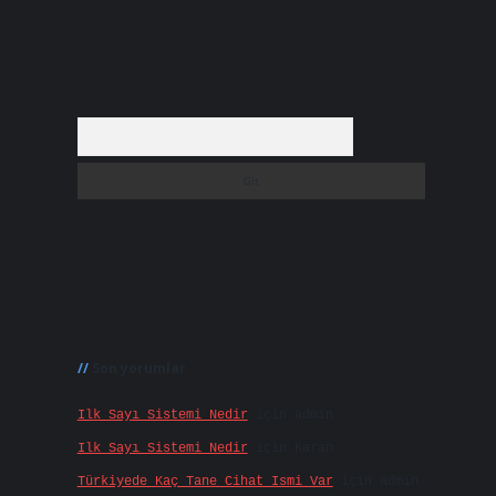
Arama
Son yorumlar
Ilk Sayı Sistemi Nedir
için
admin
Ilk Sayı Sistemi Nedir
için
Karan
Türkiyede Kaç Tane Cihat Ismi Var
için
admin