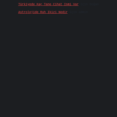
Türkiyede Kaç Tane Cihat Ismi Var
için
Doğan
Astrolojide Ruh Ikizi Nedir
için
admin