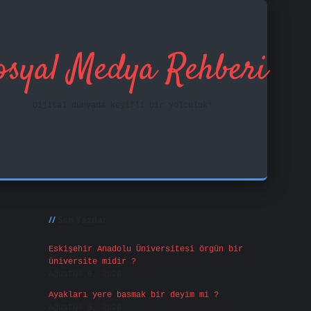
osyal Medya Rehberi
Dijital dünyada keyifli bir yolculuk!
Sidebar
ilbet mobil giriş
Son Yazılar
Eskişehir Anadolu Üniversitesi örgün bir
üniversite midir ?
Ağustos 6, 2026
Ayakları yere basmak bir deyim mi ?
Ağustos 5, 2026