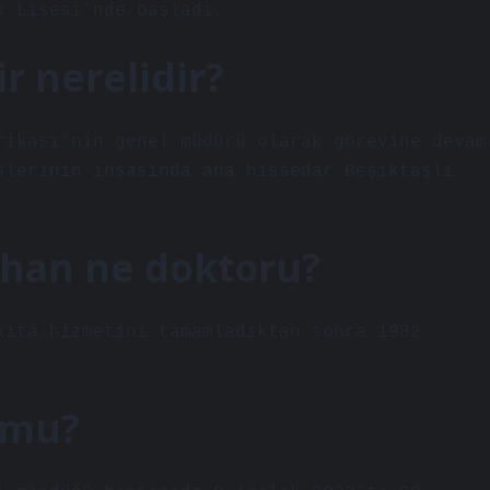
k Lisesi’nde başladı.
r nerelidir?
rikası’nın genel müdürü olarak görevine devam
slerinin inşasında ana hissedar Beşiktaşlı
arhan ne doktoru?
kıta hizmetini tamamladıktan sonra 1982
.
r mu?