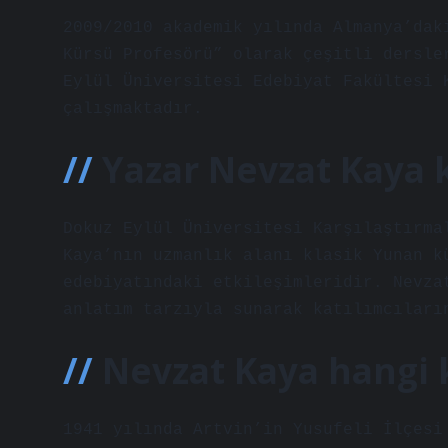
2009/2010 akademik yılında Almanya’dak
Kürsü Profesörü” olarak çeşitli dersle
Eylül Üniversitesi Edebiyat Fakültesi 
çalışmaktadır.
Yazar Nevzat Kaya 
Dokuz Eylül Üniversitesi Karşılaştırma
Kaya’nın uzmanlık alanı klasik Yunan k
edebiyatındaki etkileşimleridir. Nevza
anlatım tarzıyla sunarak katılımcıları
Nevzat Kaya hangi 
1941 yılında Artvin’in Yusufeli İlçesi