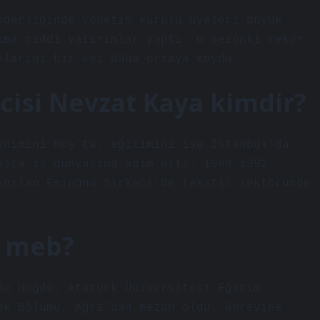
nderliğinde yönetim kurulu üyeleri büyük
ıma ciddi yatırımlar yaptı. O sezonki rekor
slarını bir kez daha ortaya koydu.
cisi Nevzat Kaya kimdir?
enimini Muş’ta, eğitimini ise İstanbul’da
aşta iş dünyasına adım attı. 1980-1992
anılan Eminönü Sirkeci’de tekstil sektöründe
r meb?
de doğdu. Atatürk Üniversitesi Eğitim
ek Bölümü, Ağrı’dan mezun oldu. Görevine