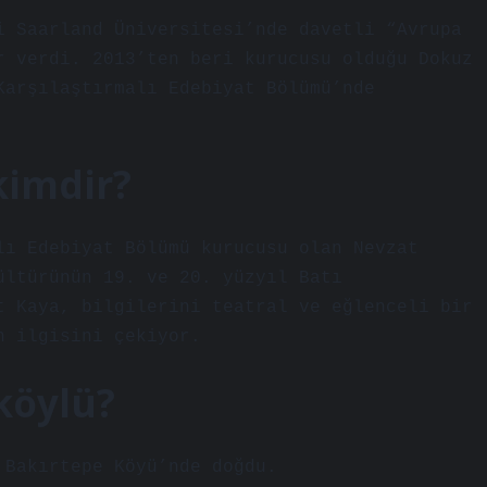
i Saarland Üniversitesi’nde davetli “Avrupa
r verdi. 2013’ten beri kurucusu olduğu Dokuz
Karşılaştırmalı Edebiyat Bölümü’nde
kimdir?
lı Edebiyat Bölümü kurucusu olan Nevzat
ültürünün 19. ve 20. yüzyıl Batı
t Kaya, bilgilerini teatral ve eğlenceli bir
n ilgisini çekiyor.
köylü?
 Bakırtepe Köyü’nde doğdu.