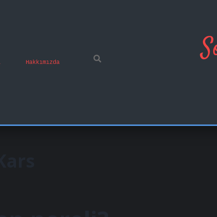
S
ı
Hakkımızda
Kars