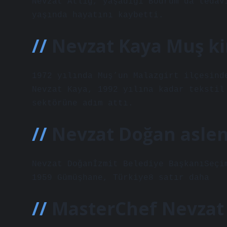
Nevzat Atlığ, yaşadığı Bodrum’da tedav
yaşında hayatını kaybetti.
Nevzat Kaya Muş k
1972 yılında Muş’un Malazgirt ilçesind
Nevzat Kaya, 1992 yılına kadar tekstil
sektörüne adım attı.
Nevzat Doğan aslen
Nevzat Doğanİzmit Belediye BaşkanıSeçi
1959 Gümüşhane, Türkiye8 satır daha
MasterChef Nevzat 