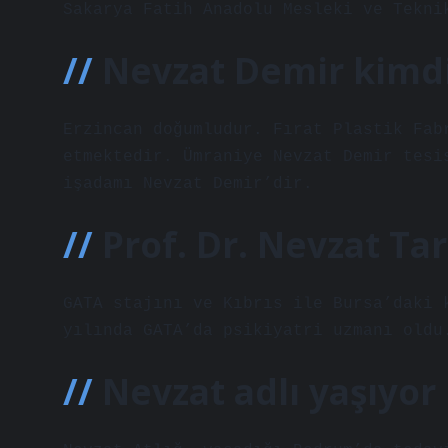
Sakarya Fatih Anadolu Mesleki ve Tekni
Nevzat Demir kimdi
Erzincan doğumludur. Fırat Plastik Fab
etmektedir. Ümraniye Nevzat Demir tesi
işadamı Nevzat Demir’dir.
Prof. Dr. Nevzat T
GATA stajını ve Kıbrıs ile Bursa’daki 
yılında GATA’da psikiyatri uzmanı oldu
Nevzat adlı yaşıyo