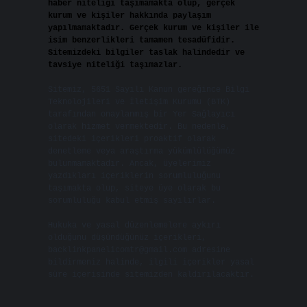
haber niteliği taşımamakta olup, gerçek
kurum ve kişiler hakkında paylaşım
yapılmamaktadır. Gerçek kurum ve kişiler ile
isim benzerlikleri tamamen tesadüfidir.
Sitemizdeki bilgiler taslak halindedir ve
tavsiye niteliği taşımazlar.
Sitemiz, 5651 Sayılı Kanun gereğince Bilgi
Teknolojileri ve İletişim Kurumu (BTK)
tarafından onaylanmış bir Yer Sağlayıcı
olarak hizmet vermektedir. Bu nedenle,
sitedeki içerikleri proaktif olarak
denetleme veya araştırma yükümlülüğümüz
bulunmamaktadır. Ancak, üyelerimiz
yazdıkları içeriklerin sorumluluğunu
taşımakta olup, siteye üye olarak bu
sorumluluğu kabul etmiş sayılırlar.
Hukuka ve yasal düzenlemelere aykırı
olduğunu düşündüğünüz içerikleri,
backlinkpanelicomtr@gmail.com
adresine
bildirmeniz halinde, ilgili içerikler yasal
süre içerisinde sitemizden kaldırılacaktır.