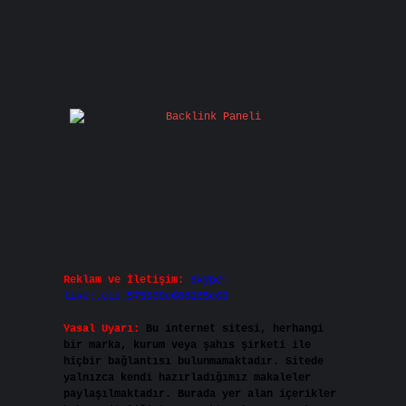
Reklam ve İletişim:
Skype:
live:.cid.575569c608265c69
Yasal Uyarı:
Bu internet sitesi, herhangi
bir marka, kurum veya şahıs şirketi ile
hiçbir bağlantısı bulunmamaktadır. Sitede
yalnızca kendi hazırladığımız makaleler
paylaşılmaktadır. Burada yer alan içerikler