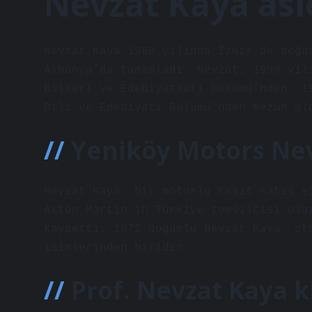
Nevzat Kaya asl
Nevzat Kaya 1968 yılında İzmir’de doğd
Almanya’da tamamladı. Nevzat, 1990 yıl
Dilleri ve Edebiyatları Bölümü’nden, 1
Dili ve Edebiyatı Bölümü’nden mezun ol
Yeniköy Motors Nev
Nevzat Kaya, bir motorlu taşıt satış ş
Aston Martin’in Türkiye temsilcisi ola
kaydetti. 1972 doğumlu Nevzat Kaya, ot
isimlerinden biridir.
Prof. Nevzat Kaya k