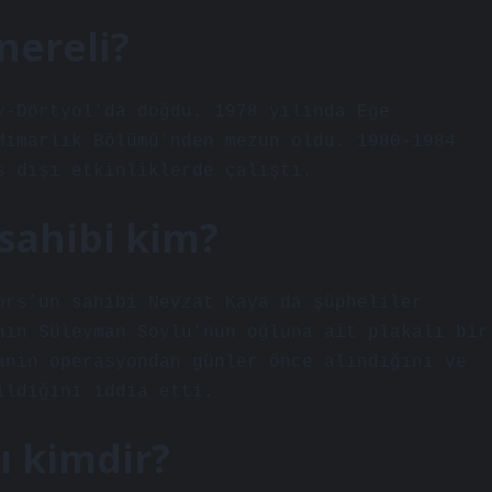
nereli?
y-Dörtyol’da doğdu. 1978 yılında Ege
Mimarlık Bölümü’nden mezun oldu. 1980-1984
s dışı etkinliklerde çalıştı.
sahibi kim?
ors’un sahibi Nevzat Kaya da şüpheliler
nın Süleyman Soylu’nun oğluna ait plakalı bir
anın operasyondan günler önce alındığını ve
ildiğini iddia etti.
ı kimdir?