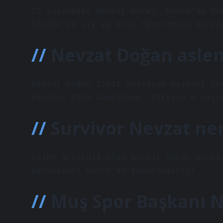
23 yaşındaki Nevzat Güray, Düzce’de do
büyüdü ve ilk ve orta öğrenimini burad
Nevzat Doğan aslen
Nevzat Doğan İzmit Belediye Başkanı 20
Ağustos 1959 Gümüşhane, Türkiye 8 satı
Survivor Nevzat ner
Aslen Artvinli olan Nevzat Güray Gürol
öğrenimini Düzce’de tamamlamıştır.
Muş Spor Başkanı N