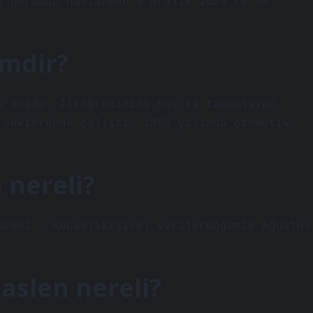
i gördüğü hastanede 9 Aralık 2023’te 98
imdir?
e doğdu. İlköğrenimini Muş’ta tamamlayan
 sektöründe çalıştı. 1993 yılında otomotiv
 nereli?
m2002 – KocaeliKişisel verilerDoğum20 Ağustos
aslen nereli?