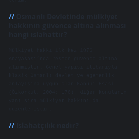
terim.
Osmanlı Devletinde mülkiyet
hakkının güvence altına alınması
hangi ıslahattır?
Mülkiyet hakkı ilk kez 1876
Anayasası’nda resmen güvence altına
alınmıştır. Genel yapısı itibarıyla
klasik Osmanlı devlet ve egemenlik
anlayışına uygun olan Kanuni Esasi
(Özkorkut, 2004: 176), diğer konuların
yanı sıra mülkiyet hakkını da
düzenlemiştir.
Islahatçılık nedir?