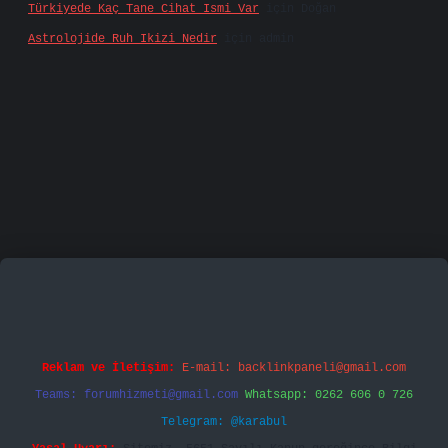
Türkiyede Kaç Tane Cihat Ismi Var
için
Doğan
Astrolojide Ruh Ikizi Nedir
için
admin
ecasino
vd casino
betexper.xyz
betci
betci.bet
htt
Reklam ve İletişim:
E-mail:
backlinkpaneli@gmail.com
Teams:
forumhizmeti@gmail.com
Whatsapp: 0262 606 0 726
Telegram: @karabul