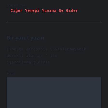
Sonraki Yazı
Ciğer Yemeği Yanına Ne Gider
Bir yanıt yazın
E-posta adresiniz yayınlanmayacak.
Gerekli alanlar
*
ile
işaretlenmişlerdir
Yorum