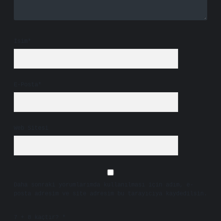
İsim*
E-Posta*
Web Sitesi
Daha sonraki yorumlarımda kullanılması için adım, e-
posta adresim ve site adresim bu tarayıcıya kaydedilsin.
7 + 8 kaçtır?
*