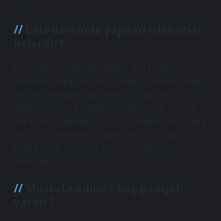
sağlayan bir süreçtir.
Lâle devrinde yapılan ıslahatlar
nelerdir?
Lale Devri’nde İstanbul sıfırdan
yeniden inşa edildi. Uzun süredir ihmal
edilen hükümet binaları, camiler,
medreseler ve çeşmeler onarıldı. Yeni
saraylar, çeşmeler ve su kemerleri inşa
edildi. Tercüme komiteleri kuruldu ve
çeşitli dillerden eserler Türkçeye
çevrildi.
Mustafa adında kaç padişah
vardır?