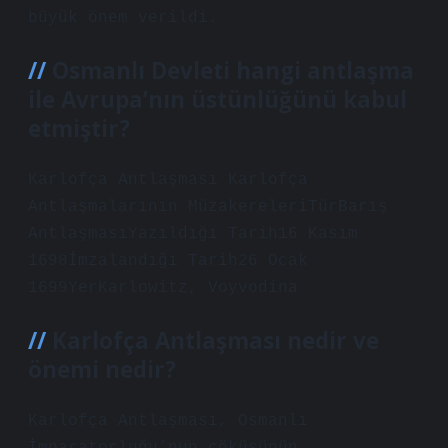
büyük önem verildi.
Osmanlı Devleti hangi antlaşma
ile Avrupa’nın üstünlüğünü kabul
etmiştir?
Karlofça Antlaşması Karlofça
Antlaşmalarının MüzakereleriTürBarış
AntlaşmasıYazıldığı Tarih16 Kasım
1698İmzalandığı Tarih26 Ocak
1699YerKarlowitz, Voyvodina
Karlofça Antlaşması nedir ve
önemi nedir?
Karlofça Antlaşması, Osmanlı