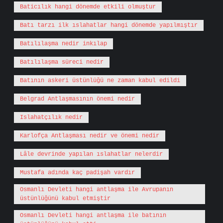
Baticılık hangi dönemde etkili olmuştur
Batı tarzı ilk ıslahatlar hangi dönemde yapılmıştır
Batılılaşma nedir inkılap
Batılılaşma süreci nedir
Batının askeri üstünlüğü ne zaman kabul edildi
Belgrad Antlaşmasının önemi nedir
Islahatçılık nedir
Karlofça Antlaşması nedir ve önemi nedir
Lâle devrinde yapılan ıslahatlar nelerdir
Mustafa adında kaç padişah vardır
Osmanlı Devleti hangi antlaşma ile Avrupanın
üstünlüğünü kabul etmiştir
Osmanlı Devleti hangi antlaşma ile batının