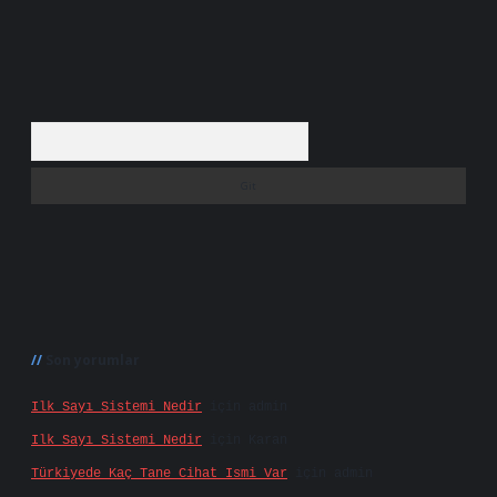
Arama
Son yorumlar
Ilk Sayı Sistemi Nedir
için
admin
Ilk Sayı Sistemi Nedir
için
Karan
Türkiyede Kaç Tane Cihat Ismi Var
için
admin