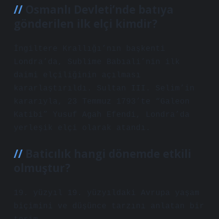
Osmanlı Devleti’nde batıya
gönderilen ilk elçi kimdir?
İngiltere Krallığı’nın başkenti
Londra’da, Sublime Babıali’nin ilk
daimi elçiliğinin açılması
kararlaştırıldı. Sultan III. Selim’in
kararıyla, 23 Temmuz 1793’te “Galeon
Katibi” Yusuf Agah Efendi, Londra’da
yerleşik elçi olarak atandı.
Baticılık hangi dönemde etkili
olmuştur?
19. yüzyıl 19. yüzyıldaki Avrupa yaşam
biçimini ve düşünce tarzını anlatan bir