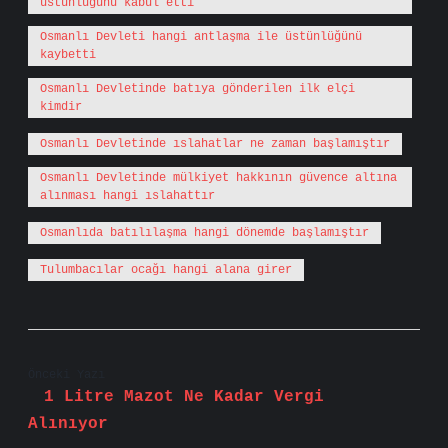
üstünlüğünü kabul etti
Osmanlı Devleti hangi antlaşma ile üstünlüğünü
kaybetti
Osmanlı Devletinde batıya gönderilen ilk elçi
kimdir
Osmanlı Devletinde ıslahatlar ne zaman başlamıştır
Osmanlı Devletinde mülkiyet hakkının güvence altına
alınması hangi ıslahattır
Osmanlıda batılılaşma hangi dönemde başlamıştır
Tulumbacılar ocağı hangi alana girer
Önceki Yazı
1 Litre Mazot Ne Kadar Vergi
Alınıyor