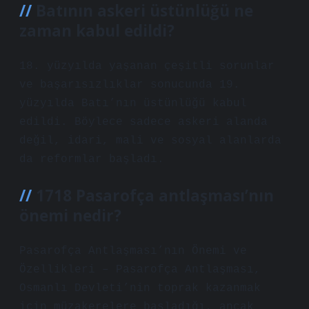
Batının askeri üstünlüğü ne
zaman kabul edildi?
18. yüzyılda yaşanan çeşitli sorunlar
ve başarısızlıklar sonucunda 19.
yüzyılda Batı’nın üstünlüğü kabul
edildi. Böylece sadece askeri alanda
değil, idari, mali ve sosyal alanlarda
da reformlar başladı.
1718 Pasarofça antlaşması’nın
önemi nedir?
Pasarofça Antlaşması’nın Önemi ve
Özellikleri – Pasarofça Antlaşması,
Osmanlı Devleti’nin toprak kazanmak
için müzakerelere başladığı, ancak