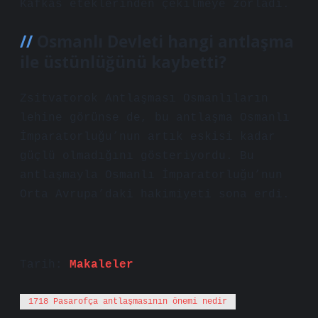
Kafkas eteklerinden çekilmeye zorladı.
Osmanlı Devleti hangi antlaşma
ile üstünlüğünü kaybetti?
Zsitvatorok Antlaşması Osmanlıların
lehine görünse de, bu antlaşma Osmanlı
İmparatorluğu’nun artık eskisi kadar
güçlü olmadığını gösteriyordu. Bu
antlaşmayla Osmanlı İmparatorluğu’nun
Orta Avrupa’daki hakimiyeti sona erdi.
Tarih:
Makaleler
1718 Pasarofça antlaşmasının önemi nedir