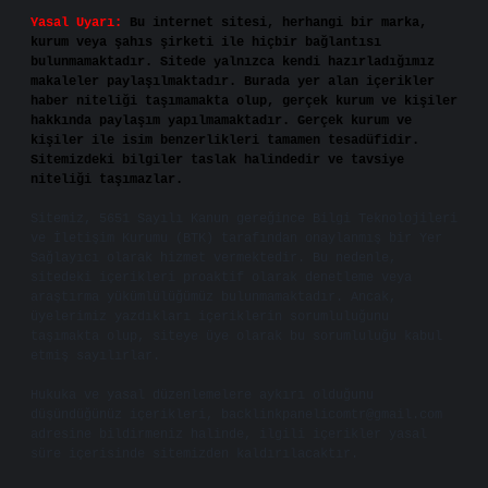
Yasal Uyarı:
Bu internet sitesi, herhangi bir marka,
kurum veya şahıs şirketi ile hiçbir bağlantısı
bulunmamaktadır. Sitede yalnızca kendi hazırladığımız
makaleler paylaşılmaktadır. Burada yer alan içerikler
haber niteliği taşımamakta olup, gerçek kurum ve kişiler
hakkında paylaşım yapılmamaktadır. Gerçek kurum ve
kişiler ile isim benzerlikleri tamamen tesadüfidir.
Sitemizdeki bilgiler taslak halindedir ve tavsiye
niteliği taşımazlar.
Sitemiz, 5651 Sayılı Kanun gereğince Bilgi Teknolojileri
ve İletişim Kurumu (BTK) tarafından onaylanmış bir Yer
Sağlayıcı olarak hizmet vermektedir. Bu nedenle,
sitedeki içerikleri proaktif olarak denetleme veya
araştırma yükümlülüğümüz bulunmamaktadır. Ancak,
üyelerimiz yazdıkları içeriklerin sorumluluğunu
taşımakta olup, siteye üye olarak bu sorumluluğu kabul
etmiş sayılırlar.
Hukuka ve yasal düzenlemelere aykırı olduğunu
düşündüğünüz içerikleri,
backlinkpanelicomtr@gmail.com
adresine bildirmeniz halinde, ilgili içerikler yasal
süre içerisinde sitemizden kaldırılacaktır.