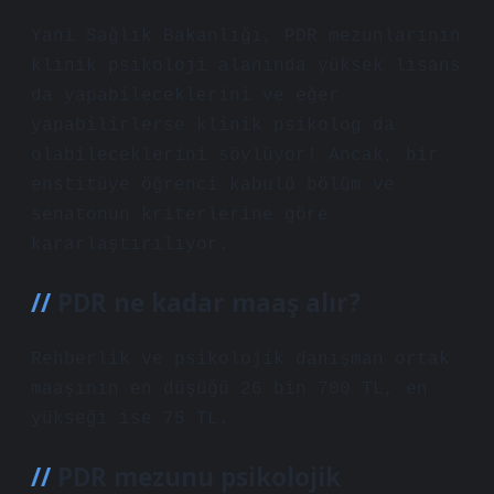
Yani Sağlık Bakanlığı, PDR mezunlarının
klinik psikoloji alanında yüksek lisans
da yapabileceklerini ve eğer
yapabilirlerse klinik psikolog da
olabileceklerini söylüyor! Ancak, bir
enstitüye öğrenci kabulü bölüm ve
senatonun kriterlerine göre
kararlaştırılıyor.
PDR ne kadar maaş alır?
Rehberlik ve psikolojik danışman ortak
maaşının en düşüğü 26 bin 700 TL, en
yükseği ise 75 TL.
PDR mezunu psikolojik