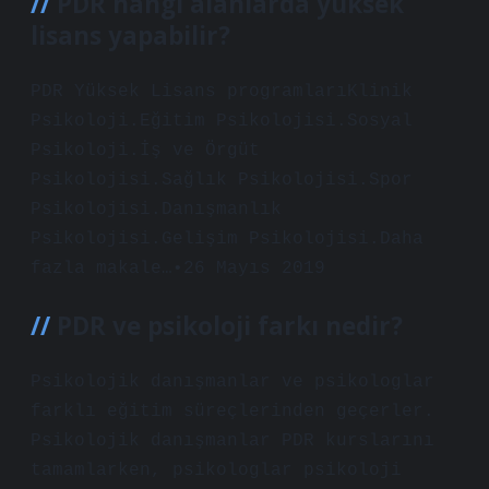
PDR hangi alanlarda yüksek
lisans yapabilir?
PDR Yüksek Lisans programlarıKlinik
Psikoloji.Eğitim Psikolojisi.Sosyal
Psikoloji.İş ve Örgüt
Psikolojisi.Sağlık Psikolojisi.Spor
Psikolojisi.Danışmanlık
Psikolojisi.Gelişim Psikolojisi.Daha
fazla makale…•26 Mayıs 2019
PDR ve psikoloji farkı nedir?
Psikolojik danışmanlar ve psikologlar
farklı eğitim süreçlerinden geçerler.
Psikolojik danışmanlar PDR kurslarını
tamamlarken, psikologlar psikoloji