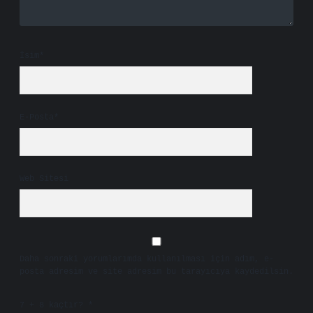
İsim*
E-Posta*
Web Sitesi
Daha sonraki yorumlarımda kullanılması için adım, e-
posta adresim ve site adresim bu tarayıcıya kaydedilsin.
7 + 8 kaçtır?
*