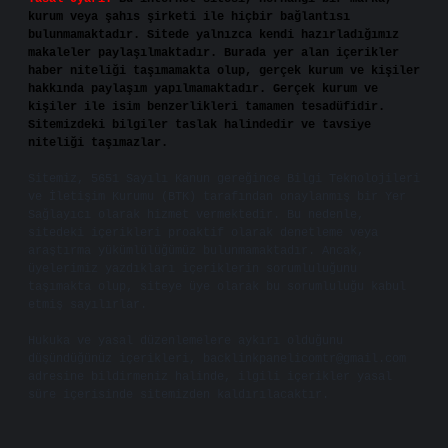
kurum veya şahıs şirketi ile hiçbir bağlantısı
bulunmamaktadır. Sitede yalnızca kendi hazırladığımız
makaleler paylaşılmaktadır. Burada yer alan içerikler
haber niteliği taşımamakta olup, gerçek kurum ve kişiler
hakkında paylaşım yapılmamaktadır. Gerçek kurum ve
kişiler ile isim benzerlikleri tamamen tesadüfidir.
Sitemizdeki bilgiler taslak halindedir ve tavsiye
niteliği taşımazlar.
Sitemiz, 5651 Sayılı Kanun gereğince Bilgi Teknolojileri
ve İletişim Kurumu (BTK) tarafından onaylanmış bir Yer
Sağlayıcı olarak hizmet vermektedir. Bu nedenle,
sitedeki içerikleri proaktif olarak denetleme veya
araştırma yükümlülüğümüz bulunmamaktadır. Ancak,
üyelerimiz yazdıkları içeriklerin sorumluluğunu
taşımakta olup, siteye üye olarak bu sorumluluğu kabul
etmiş sayılırlar.
Hukuka ve yasal düzenlemelere aykırı olduğunu
düşündüğünüz içerikleri,
backlinkpanelicomtr@gmail.com
adresine bildirmeniz halinde, ilgili içerikler yasal
süre içerisinde sitemizden kaldırılacaktır.