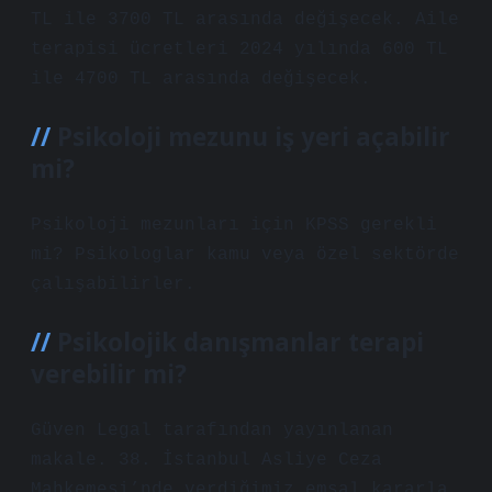
TL ile 3700 TL arasında değişecek. Aile
terapisi ücretleri 2024 yılında 600 TL
ile 4700 TL arasında değişecek.
Psikoloji mezunu iş yeri açabilir
mi?
Psikoloji mezunları için KPSS gerekli
mi? Psikologlar kamu veya özel sektörde
çalışabilirler.
Psikolojik danışmanlar terapi
verebilir mi?
Güven Legal tarafından yayınlanan
makale. 38. İstanbul Asliye Ceza
Mahkemesi’nde verdiğimiz emsal kararla