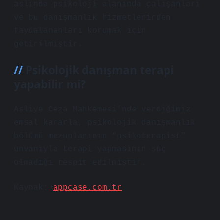
aslında psikoloji alanında çalışanları
ve bu danışmanlık hizmetlerinden
faydalananları korumak için
getirilmiştir.
Psikolojik danışman terapi
yapabilir mi?
Asliye Ceza Mahkemesi’nde verdiğimiz
emsal kararla, psikolojik danışmanlık
bölümü mezunlarının “psikoterapist”
unvanıyla terapi yapmasının suç
olmadığı tespit edilmiştir.
Kaynak:
appcase.com.tr