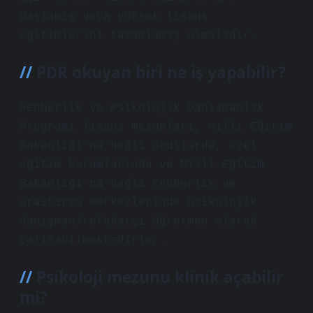
başlamış veya yüksek lisans
eğitimlerini tamamlamış olmalıdır.
PDR okuyan biri ne iş yapabilir?
Rehberlik ve Psikolojik Danışmanlık
Programı lisans mezunları, Milli Eğitim
Bakanlığı’na bağlı okullarda, özel
eğitim kurumlarında ve Milli Eğitim
Bakanlığı’na bağlı rehberlik ve
araştırma merkezlerinde psikolojik
danışman/refakatçi öğretmen olarak
çalışabilmektedirler.
Psikoloji mezunu klinik açabilir
mi?