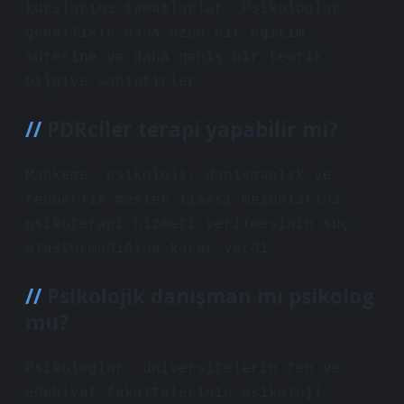
kurslarını tamamlarlar. Psikologlar
genellikle daha uzun bir eğitim
süresine ve daha geniş bir teorik
bilgiye sahiptirler.
PDRciler terapi yapabilir mi?
Mahkeme, psikoloji, danışmanlık ve
rehberlik meslek lisesi mezunlarına
psikoterapi hizmeti verilmesinin suç
oluşturmadığına karar verdi.
Psikolojik danışman mı psikolog
mu?
Psikologlar, üniversitelerin fen ve
edebiyat fakültelerinin psikoloji