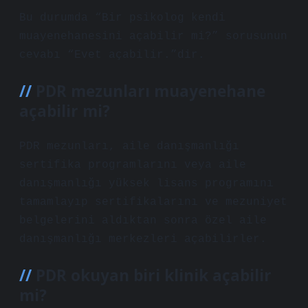
Bu durumda “Bir psikolog kendi
muayenehanesini açabilir mi?” sorusunun
cevabı “Evet açabilir.”dir.
PDR mezunları muayenehane
açabilir mi?
PDR mezunları, aile danışmanlığı
sertifika programlarını veya aile
danışmanlığı yüksek lisans programını
tamamlayıp sertifikalarını ve mezuniyet
belgelerini aldıktan sonra özel aile
danışmanlığı merkezleri açabilirler.
PDR okuyan biri klinik açabilir
mi?