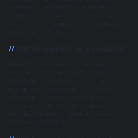
psikolojik danışmanlık ve rehberlik
bölümü mezunlarının “psikoterapist”
olarak terapi yapmasının suç olmadığı
tespit edilmiştir.
PDR okuyan biri ne iş yapabilir?
Rehberlik ve Psikolojik Danışmanlık
Programı lisans mezunları, Milli Eğitim
Bakanlığı’na bağlı okullarda, özel
eğitim kurumlarında ve Milli Eğitim
Bakanlığı’na bağlı rehberlik ve
araştırma merkezlerinde psikolojik
danışman/refakatçi öğretmen olarak
çalışabilmektedirler.