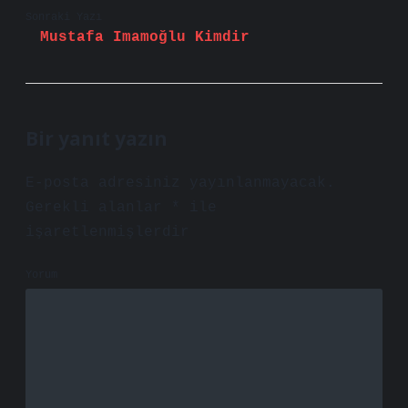
Sonraki Yazı
Mustafa Imamoğlu Kimdir
Bir yanıt yazın
E-posta adresiniz yayınlanmayacak.
Gerekli alanlar
*
ile
işaretlenmişlerdir
Yorum