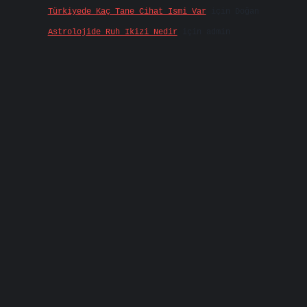
Türkiyede Kaç Tane Cihat Ismi Var
için
Doğan
Astrolojide Ruh Ikizi Nedir
için
admin