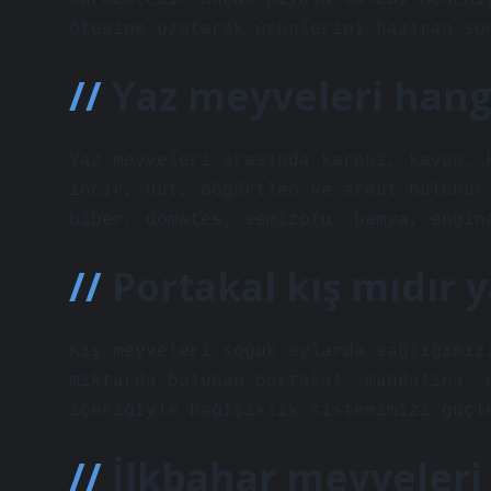
sürmektedir ancak piyasa talebi nedeni
ötesine uzatarak ürünlerini haziran so
Yaz meyveleri hang
Yaz meyveleri arasında karpuz, kavun, 
incir, dut, böğürtlen ve armut bulunur
biber, domates, semizotu, bamya, engin
Portakal kış mıdır 
Kış meyveleri soğuk aylarda sağlığımız
miktarda bulunan portakal, mandalina, 
içeriğiyle bağışıklık sistemimizi güçl
İlkbahar meyveleri 