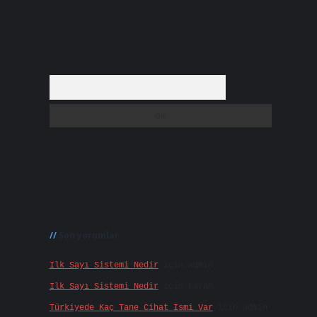
Arama
Son yorumlar
Ilk Sayı Sistemi Nedir
için
admin
Ilk Sayı Sistemi Nedir
için
Karan
Türkiyede Kaç Tane Cihat Ismi Var
için
admin