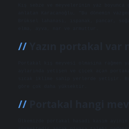
Kış sebze ve meyvelerinin yaz boyunca 
anlatan Karacanoğlu, “Bu dönemin vazge
Brüksel lahanası, ıspanak, pancar, soğ
elma, ayva, nar ve armuttur.
Yazın portakal var 
Portakal kış meyvesi olmasına rağmen y
aylarında yetişen ve çiçek açan portak
sıcak iklime sahip yerlerde yetişir. B
göre çok daha yüksektir.
Portakal hangi me
Ülkemizde portakal hasadı kasım ayının