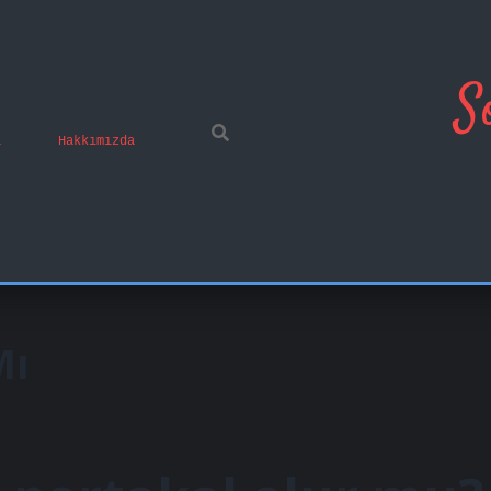
S
ı
Hakkımızda
Mı