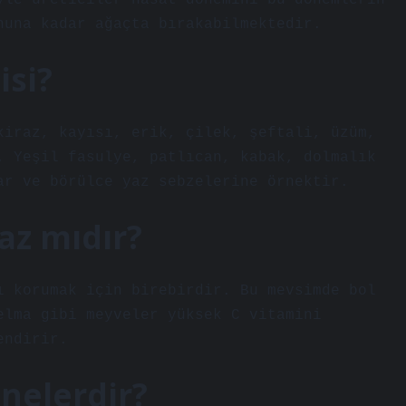
yle üreticiler hasat dönemini bu dönemlerin
nuna kadar ağaçta bırakabilmektedir.
isi?
kiraz, kayısı, erik, çilek, şeftali, üzüm,
. Yeşil fasulye, patlıcan, kabak, dolmalık
ar ve börülce yaz sebzelerine örnektir.
yaz mıdır?
ı korumak için birebirdir. Bu mevsimde bol
elma gibi meyveler yüksek C vitamini
endirir.
nelerdir?