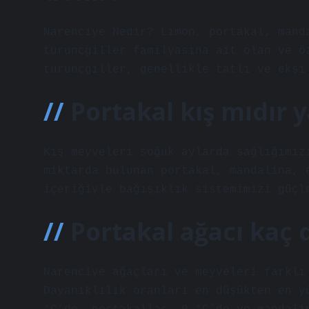
Narenciye Nedir? Limon, portakal, mand
turunçgiller familyasına ait olan ve ö
turunçgiller, genellikle tatlı ve ekşi
Portakal kış mıdır 
Kış meyveleri soğuk aylarda sağlığımız
miktarda bulunan portakal, mandalina, 
içeriğiyle bağışıklık sistemimizi güçl
Portakal ağacı kaç
Narenciye ağaçları ve meyveleri farklı
Dayanıklılık oranları en düşükten en y