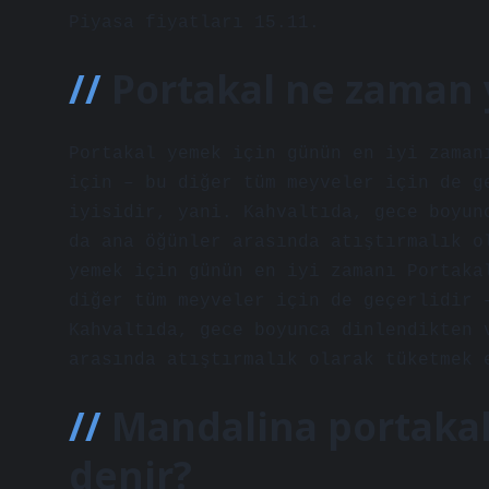
Piyasa fiyatları 15.11.
Portakal ne zaman
Portakal yemek için günün en iyi zaman
için – bu diğer tüm meyveler için de g
iyisidir, yani. Kahvaltıda, gece boyun
da ana öğünler arasında atıştırmalık o
yemek için günün en iyi zamanı Portaka
diğer tüm meyveler için de geçerlidir 
Kahvaltıda, gece boyunca dinlendikten 
arasında atıştırmalık olarak tüketmek 
Mandalina portakal
denir?