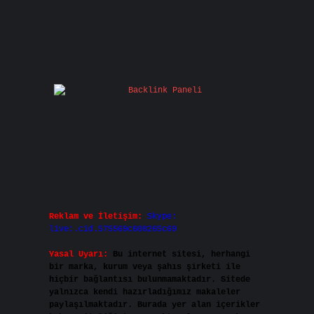
Reklam ve İletişim:
Skype:
live:.cid.575569c608265c69
Yasal Uyarı:
Bu internet sitesi, herhangi
bir marka, kurum veya şahıs şirketi ile
hiçbir bağlantısı bulunmamaktadır. Sitede
yalnızca kendi hazırladığımız makaleler
paylaşılmaktadır. Burada yer alan içerikler