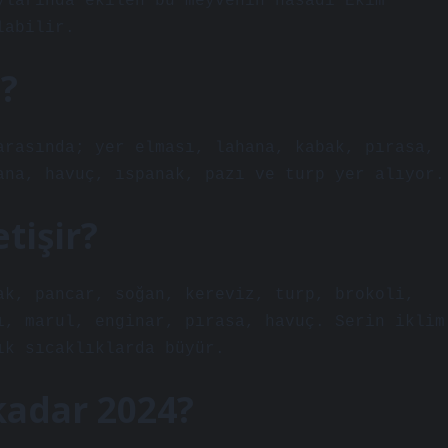
ylarında ekilen bu meyvenin hasadı Ekim
labilir.
?
arasında; yer elması, lahana, kabak, pırasa,
ana, havuç, ıspanak, pazı ve turp yer alıyor.
tişir?
ak, pancar, soğan, kereviz, turp, brokoli,
ı, marul, enginar, pırasa, havuç. Serin iklim
ık sıcaklıklarda büyür.
kadar 2024?