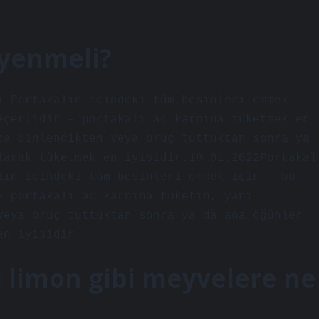
 yenmeli?
ı Portakalın içindeki tüm besinleri emmek
eçerlidir – portakalı aç karnına tüketmek en
ca dinlendikten veya oruç tuttuktan sonra ya
larak tüketmek en iyisidir.18.01.2022Portakal
lın içindeki tüm besinleri emmek için – bu
– portakalı aç karnına tüketin, yani.
veya oruç tuttuktan sonra ya da ana öğünler
en iyisidir.
 limon gibi meyvelere ne