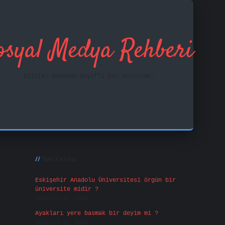
osyal Medya Rehberi
Dijital dünyada keyifli bir yolculuk!
Sidebar
ilbet mobil giriş
f
Son Yazılar
Eskişehir Anadolu Üniversitesi örgün bir
üniversite midir ?
Ağustos 6, 2026
Ayakları yere basmak bir deyim mi ?
Ağustos 5, 2026