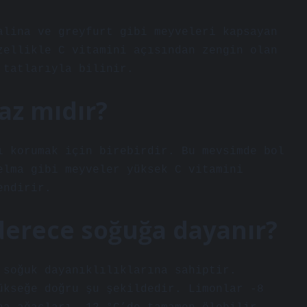
alina ve greyfurt gibi meyveleri kapsayan
zellikle C vitamini açısından zengin olan
 tatlarıyla bilinir.
yaz mıdır?
ı korumak için birebirdir. Bu mevsimde bol
elma gibi meyveler yüksek C vitamini
endirir.
 derece soğuğa dayanır?
 soğuk dayanıklılıklarına sahiptir.
ükseğe doğru şu şekildedir. Limonlar -8