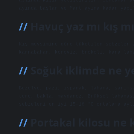
aslında kışın yetiştirilir. Sonbahar a
ayında başlar ve Mart ayına kadar yapı
Havuç yaz mı kış mı
Kış mevsimine göre tüketilen sebzeler 
karnabahar, kereviz, brokoli, kara lah
Soğuk iklimde ne ye
Bezelye, pazı, ıspanak, lahana, sarıms
tere, bakla, maydanoz, Brüksel lahanas
sebzeleri en iyi 15–18 °C ortalama ayl
Portakal kilosu ne 