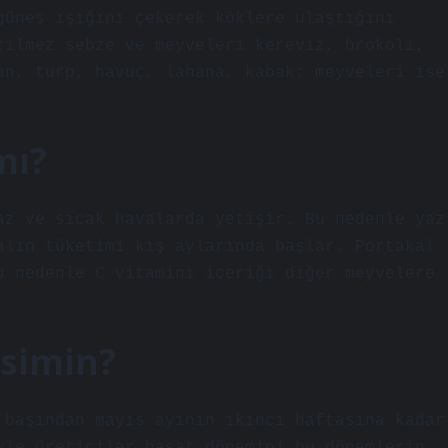
güneş ışığını çekerek köklere ulaştığını
çilmez sebze ve meyveleri kereviz, brokoli,
an, turp, havuç, lahana, kabak; meyveleri ise
mı?
az ve sıcak havalarda yetişir. Bu nedenle yaz
alın tüketimi kış aylarında başlar. Portakal
u nedenle C vitamini içeriği diğer meyvelere
vsimin?
 başından mayıs ayının ikinci haftasına kadar