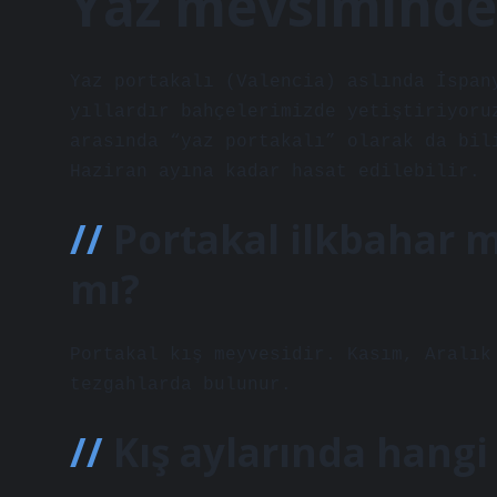
Yaz mevsiminde
Yaz portakalı (Valencia) aslında İspan
yıllardır bahçelerimizde yetiştiriyoru
arasında “yaz portakalı” olarak da bil
Haziran ayına kadar hasat edilebilir.
Portakal ilkbahar m
mı?
Portakal kış meyvesidir. Kasım, Aralık
tezgahlarda bulunur.
Kış aylarında hangi