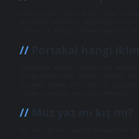
Kiraz, çilek, yeşil erik, vişne, avoka
açısından zengindir. Buzdolabınızı ve 
tatları ve şifalı vitamin değerleri ne
Portakal hangi ikli
Yetiştirme alanları Türkiye’de Akdeniz
ve Ege kıyılarının güneyi, Akdeniz çev
arasında olduğu yerlerdir. En kaliteli
Finike ilçesinde yetiştirilmektedir.
Muz yaz mı kış mı?
Muz aslında dört mevsim bulunabilen ve