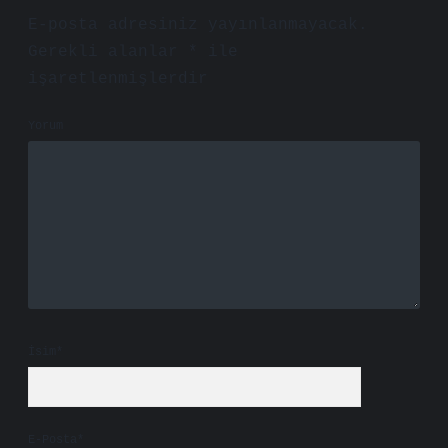
E-posta adresiniz yayınlanmayacak.
Gerekli alanlar
*
ile
işaretlenmişlerdir
Yorum
İsim*
E-Posta*