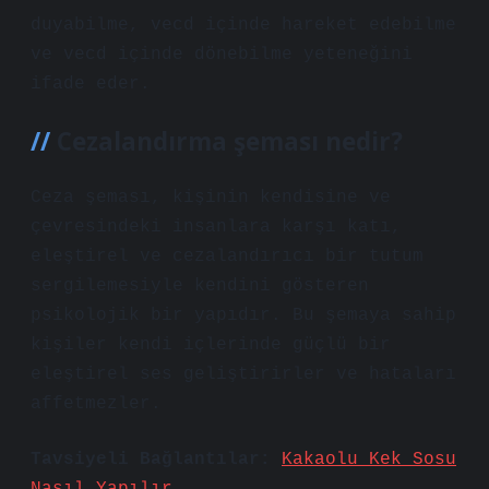
duyabilme, vecd içinde hareket edebilme
ve vecd içinde dönebilme yeteneğini
ifade eder.
Cezalandırma şeması nedir?
Ceza şeması, kişinin kendisine ve
çevresindeki insanlara karşı katı,
eleştirel ve cezalandırıcı bir tutum
sergilemesiyle kendini gösteren
psikolojik bir yapıdır. Bu şemaya sahip
kişiler kendi içlerinde güçlü bir
eleştirel ses geliştirirler ve hataları
affetmezler.
Tavsiyeli Bağlantılar:
Kakaolu Kek Sosu