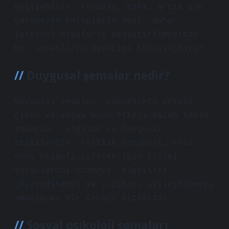
değişebilir. Faydası, eski, artık işe
yaramayan kalıpların yeni, daha
işlevsel olanlarla değiştirilmesidir.
Bu, insanların hayatını kolaylaştırır.
Duygusal şemalar nedir?
Duygusal şemalar, çocuklukta ortaya
çıkan ve yaşam boyu etkili kalan köklü
inançlar, algılar ve duygusal
tepkilerdir. Evlilik terapisi, evli
veya nişanlı çiftler için ilişki
sorunlarını çözmeyi, iletişimi
güçlendirmeyi ve ilişkiyi iyileştirmeyi
amaçlayan bir terapi biçimidir.
Sosyal psikoloji şemaları