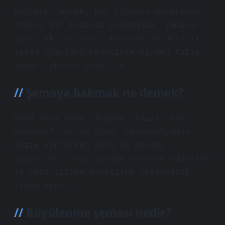
bulunur. Ancak, bir kişinin hayatında
önemli bir bozulma olduğunda, şemalar
aşırı aktive olur. Bireylerin belirli
yaşam olayları nedeniyle birden fazla
şeması aktive olabilir.
Şemaya bakmak ne demek?
Sema veya Sama (Arapça: سماع), bir
tasavvuf terimi olup, tasavvufçunun
müzik dinlerken sesi ve anlamı
duyabilme, vecd içinde hareket edebilme
ve vecd içinde dönebilme yeteneğini
ifade eder.
Büyülenme şeması nedir?