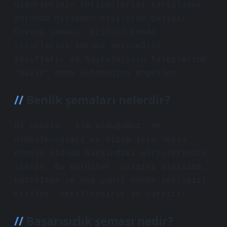
diğerlerinin ihtiyaçlarını karşılamak
zorunda hisseden kişilerde gelişir.
Özveri şeması, kişinin kendi
sınırlarını koruma yeteneğini
zayıflatır ve başkalarının taleplerine
“hayır” deme yeteneğini engeller.
Benlik şemaları nelerdir?
Öz şemalar, kim olduğumuz, ne
olabileceğimiz ve bizim için neyin
önemli olduğu hakkındaki görüşlerimizi
içerir. Bu görüşler, bilgiyi algılama,
hatırlama ve ona yanıt verme şeklimizi
etkiler, şekillendirir ve çarpıtır.
Başarısızlık şeması nedir?