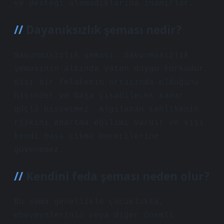
ve desteği alamadıklarına inanırlar.
Dayanıksızlık şeması nedir?
Savunmasızlık şeması: Savunmasızlık
şemasının altında yatan duygu korkudur.
Kişi bir felaketin ortasında olduğunu
hisseder ve başa çıkabilecek kadar
güçlü hissetmez. Algılanan tehlikenin
riskini abartma eğilimi vardır ve kişi
kendi başa çıkma becerilerine
güvenemez.
Kendini feda şeması neden olur?
Bu şema genellikle çocuklukta,
ebeveynlerinin veya diğer önemli