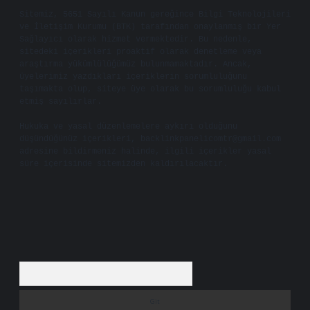
Sitemiz, 5651 Sayılı Kanun gereğince Bilgi Teknolojileri
ve İletişim Kurumu (BTK) tarafından onaylanmış bir Yer
Sağlayıcı olarak hizmet vermektedir. Bu nedenle,
sitedeki içerikleri proaktif olarak denetleme veya
araştırma yükümlülüğümüz bulunmamaktadır. Ancak,
üyelerimiz yazdıkları içeriklerin sorumluluğunu
taşımakta olup, siteye üye olarak bu sorumluluğu kabul
etmiş sayılırlar.
Hukuka ve yasal düzenlemelere aykırı olduğunu
düşündüğünüz içerikleri,
backlinkpanelicomtr@gmail.com
adresine bildirmeniz halinde, ilgili içerikler yasal
süre içerisinde sitemizden kaldırılacaktır.
Arama