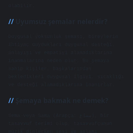
olabilir.
Uyumsuz şemalar nelerdir?
Duygusal yoksunluk şeması, bireylerin
ihtiyaç duydukları duygusal desteği,
anlayışı ve empatiyi alamadıklarına
inanmalarına neden olur. Bu şemaya
sahip kişiler, başkalarından
bekledikleri duygusal ilgiyi, sıcaklığı
ve desteği alamadıklarına inanırlar.
Şemaya bakmak ne demek?
Sema veya Sama (Arapça: سماع), bir
tasavvuf terimi olup, tasavvufçunun
müzik dinlerken sesi ve anlamı