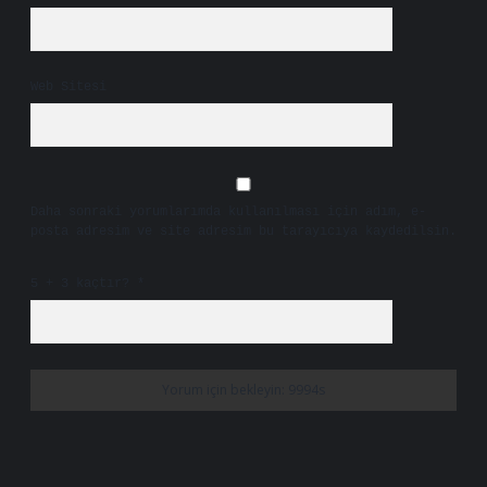
Web Sitesi
Daha sonraki yorumlarımda kullanılması için adım, e-
posta adresim ve site adresim bu tarayıcıya kaydedilsin.
5 + 3 kaçtır?
*