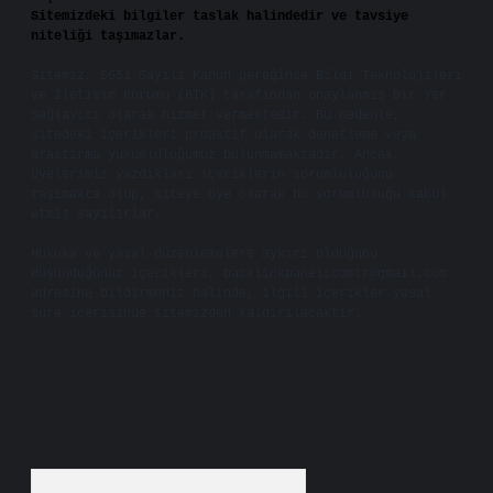
Sitemizdeki bilgiler taslak halindedir ve tavsiye
niteliği taşımazlar.
Sitemiz, 5651 Sayılı Kanun gereğince Bilgi Teknolojileri
ve İletişim Kurumu (BTK) tarafından onaylanmış bir Yer
Sağlayıcı olarak hizmet vermektedir. Bu nedenle,
sitedeki içerikleri proaktif olarak denetleme veya
araştırma yükümlülüğümüz bulunmamaktadır. Ancak,
üyelerimiz yazdıkları içeriklerin sorumluluğunu
taşımakta olup, siteye üye olarak bu sorumluluğu kabul
etmiş sayılırlar.
Hukuka ve yasal düzenlemelere aykırı olduğunu
düşündüğünüz içerikleri,
backlinkpanelicomtr@gmail.com
adresine bildirmeniz halinde, ilgili içerikler yasal
süre içerisinde sitemizden kaldırılacaktır.
Arama