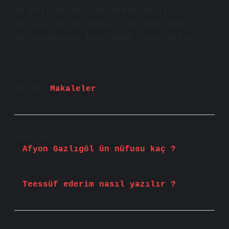
mi kullanacak? Düşüncelerinizi
paylaşarak bu konuyu birlikte daha
derinlemesine keşfetmek ister misiniz?
Tarih:
Makaleler
Önceki Yazı
Afyon Gazlıgöl ün nüfusu kaç ?
Sonraki Yazı
Teessüf ederim nasıl yazılır ?