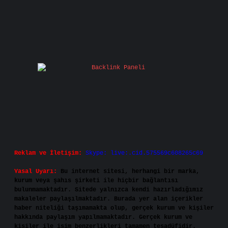
Reklam ve İletişim:
Skype: live:.cid.575569c608265c69
Yasal Uyarı:
Bu internet sitesi, herhangi bir marka,
kurum veya şahıs şirketi ile hiçbir bağlantısı
bulunmamaktadır. Sitede yalnızca kendi hazırladığımız
makaleler paylaşılmaktadır. Burada yer alan içerikler
haber niteliği taşımamakta olup, gerçek kurum ve kişiler
hakkında paylaşım yapılmamaktadır. Gerçek kurum ve
kişiler ile isim benzerlikleri tamamen tesadüfidir.