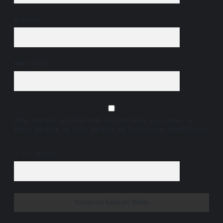
E-Posta*
Web Sitesi
Daha sonraki yorumlarımda kullanılması için adım, e-
posta adresim ve site adresim bu tarayıcıya kaydedilsin.
9 - 5 kaçtır?
*