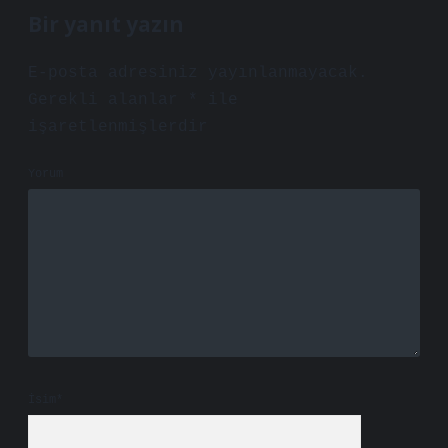
Bir yanıt yazın
E-posta adresiniz yayınlanmayacak.
Gerekli alanlar
*
ile
işaretlenmişlerdir
Yorum
İsim*