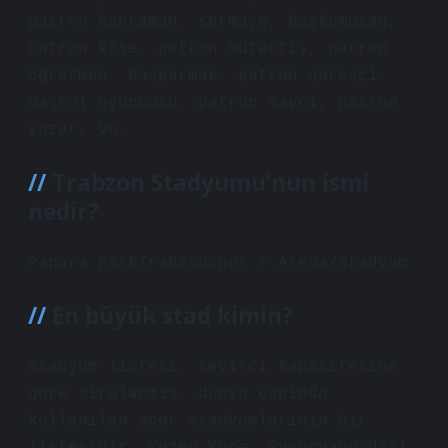
patron kahraman, sermaye, başkomutan,
patron köşe, patron müfettiş, patron
öğretmen, başparmak, patron güreşçi,
başrol oyuncusu, patron savcı, patron
yazar, vb.
Trabzon Stadyumu’nun ismi
nedir?
Papara ParkTrabzonspor / Arena/Stadyum
En büyük stad kimin?
Stadyum listesi, seyirci kapasitesine
göre sıralanmış, dünya çapında
kullanılan spor stadyumlarının bir