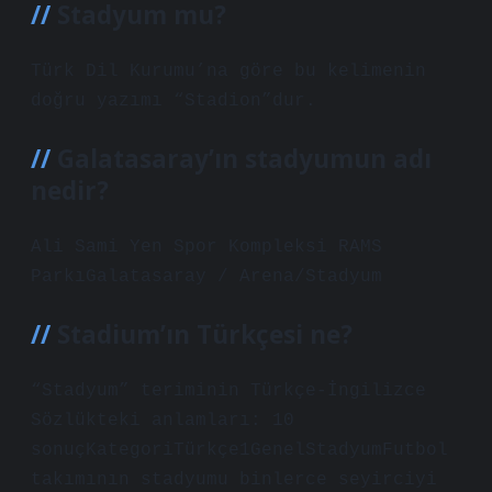
Stadyum mu?
Türk Dil Kurumu’na göre bu kelimenin
doğru yazımı “Stadion”dur.
Galatasaray’ın stadyumun adı
nedir?
Ali Sami Yen Spor Kompleksi RAMS
ParkıGalatasaray / Arena/Stadyum
Stadium’ın Türkçesi ne?
“Stadyum” teriminin Türkçe-İngilizce
Sözlükteki anlamları: 10
sonuçKategoriTürkçe1GenelStadyumFutbol
takımının stadyumu binlerce seyirciyi