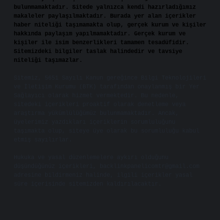
bulunmamaktadır. Sitede yalnızca kendi hazırladığımız
makaleler paylaşılmaktadır. Burada yer alan içerikler
haber niteliği taşımamakta olup, gerçek kurum ve kişiler
hakkında paylaşım yapılmamaktadır. Gerçek kurum ve
kişiler ile isim benzerlikleri tamamen tesadüfidir.
Sitemizdeki bilgiler taslak halindedir ve tavsiye
niteliği taşımazlar.
Sitemiz, 5651 Sayılı Kanun gereğince Bilgi Teknolojileri
ve İletişim Kurumu (BTK) tarafından onaylanmış bir Yer
Sağlayıcı olarak hizmet vermektedir. Bu nedenle,
sitedeki içerikleri proaktif olarak denetleme veya
araştırma yükümlülüğümüz bulunmamaktadır. Ancak,
üyelerimiz yazdıkları içeriklerin sorumluluğunu
taşımakta olup, siteye üye olarak bu sorumluluğu kabul
etmiş sayılırlar.
Hukuka ve yasal düzenlemelere aykırı olduğunu
düşündüğünüz içerikleri,
backlinkpanelicomtr@gmail.com
adresine bildirmeniz halinde, ilgili içerikler yasal
süre içerisinde sitemizden kaldırılacaktır.