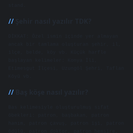
stand.
Şehir nasıl yazılır TDK?
DİKKAT: Özel ismin içinde yer almayan
ancak bir tamlama oluşturan şehir, il,
ilçe, belde, köy vb. Küçük harfle
başlayan kelimeler: Konya İli,
Etimesgut İlçesi, Uzungöl Şehri, Taflan
Köyü vb.
Baş köşe nasıl yazılır?
Bas kelimesiyle oluşturulmuş sıfat
öbekleri: patron, başbakan, patron
hanım, patron çavuş, patron işi, patron
ödülü, patron doktor, patron hemşire,