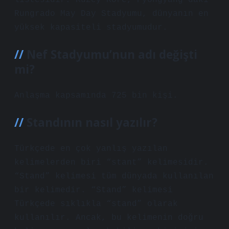
listesidir. Kuzey Kore, Pyongyang’daki
Rungrado May Day Stadyumu, dünyanın en
yüksek kapasiteli stadyumudur.
Nef Stadyumu’nun adı değişti
mi?
Anlaşma kapsamında 725 bin kişi.
Standının nasıl yazılır?
Türkçede en çok yanlış yazılan
kelimelerden biri “stant” kelimesidir.
“Stand” kelimesi tüm dünyada kullanılan
bir kelimedir. “Stand” kelimesi
Türkçede sıklıkla “stand” olarak
kullanılır. Ancak, bu kelimenin doğru