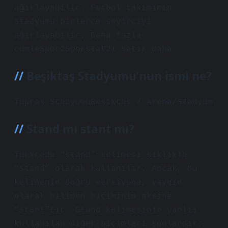
ağırlayabilir. Futbol takımının
stadyumu binlerce seyirciyi
ağırlayabilir. Daha fazla
cümleSpor2Sporstat21 satır daha
Beşiktaş Stadyumu’nun ismi ne?
Tüpraş StadyumuBeşiktaş / Arena/Stadyum
Stand mı stant mı?
Türkçede “stand” kelimesi sıklıkla
“stand” olarak kullanılır. Ancak, bu
kelimenin doğru versiyonu, yaygın
olarak bilinen biçiminin aksine
“stant”tır. Stand kelimesinin yanlış
kullanılan diğer biçimleri şunlardır: