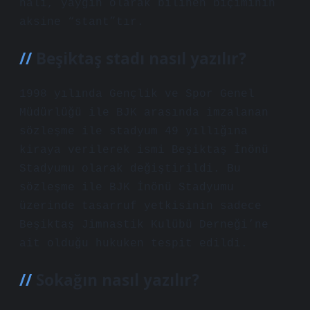
hali, yaygın olarak bilinen biçiminin
aksine “stant”tır.
Beşiktaş stadı nasıl yazılır?
1998 yılında Gençlik ve Spor Genel
Müdürlüğü ile BJK arasında imzalanan
sözleşme ile stadyum 49 yıllığına
kiraya verilerek ismi Beşiktaş İnönü
Stadyumu olarak değiştirildi. Bu
sözleşme ile BJK İnönü Stadyumu
üzerinde tasarruf yetkisinin sadece
Beşiktaş Jimnastik Kulübü Derneği’ne
ait olduğu hukuken tespit edildi.
Sokağın nasıl yazılır?