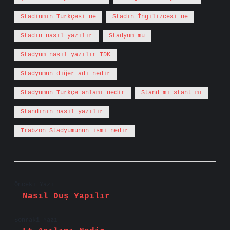
Stadiumın Türkçesi ne
Stadın İngilizcesi ne
Stadın nasıl yazılır
Stadyum mu
Stadyum nasıl yazılır TDK
Stadyumun diğer adı nedir
Stadyumun Türkçe anlamı nedir
Stand mı stant mı
Standının nasıl yazılır
Trabzon Stadyumunun ismi nedir
Önceki Yazı
Nasıl Duş Yapılır
Sonraki Yazı