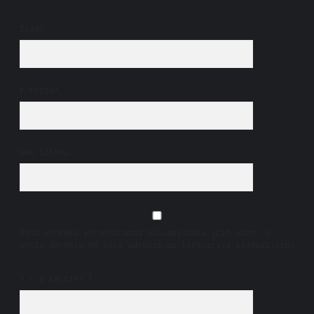
İsim*
E-Posta*
Web Sitesi
Daha sonraki yorumlarımda kullanılması için adım, e-
posta adresim ve site adresim bu tarayıcıya kaydedilsin.
7 + 8 kaçtır?
*