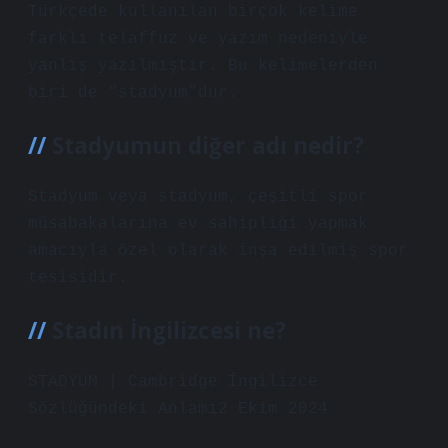
Türkçede kullanılan birçok kelime
farklı telaffuz ve yazım nedeniyle
yanlış yazılmıştır. Bu kelimelerden
biri de “stadyum”dur.
Stadyumun diğer adı nedir?
Stadyum veya stadyum, çeşitli spor
müsabakalarına ev sahipliği yapmak
amacıyla özel olarak inşa edilmiş spor
tesisidir.
Stadın İngilizcesi ne?
STADYUM | Cambridge İngilizce
Sözlüğündeki Anlamı2 Ekim 2024