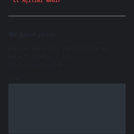
Lt Açılımı Nedir
Bir yanıt yazın
E-posta adresiniz yayınlanmayacak.
Gerekli alanlar
*
ile
işaretlenmişlerdir
Yorum