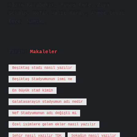
Kâzım Karabekir, Yunus Emre, Ziya
Gökalp, Refik Halit Karay, Ahmet Cevat
Emre, Namık…
Tarih:
Makaleler
Beşiktaş stadı nasıl yazılır
Beşiktaş Stadyumunun ismi ne
En büyük stad kimin
Galatasarayın stadyumun adı nedir
Nef Stadyumunun adı değişti mi
Özel isimlere gelen ekler nasıl yazılır
Şehir nasıl yazılır TDK
Sokağın nasıl yazılır