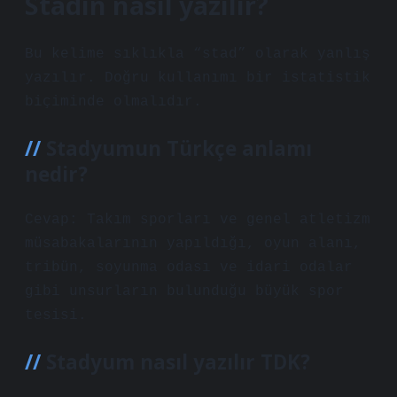
Stadın nasıl yazılır?
Bu kelime sıklıkla “stad” olarak yanlış
yazılır. Doğru kullanımı bir istatistik
biçiminde olmalıdır.
Stadyumun Türkçe anlamı
nedir?
Cevap: Takım sporları ve genel atletizm
müsabakalarının yapıldığı, oyun alanı,
tribün, soyunma odası ve idari odalar
gibi unsurların bulunduğu büyük spor
tesisi.
Stadyum nasıl yazılır TDK?