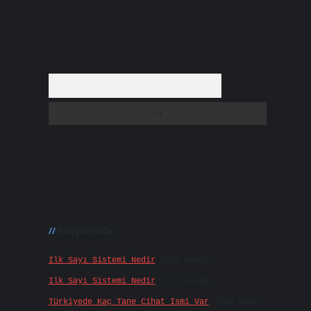
Arama
Son yorumlar
Ilk Sayı Sistemi Nedir
için
admin
Ilk Sayı Sistemi Nedir
için
Karan
Türkiyede Kaç Tane Cihat Ismi Var
için
admin