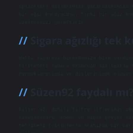
splintler) dişlerinizi gıcırdatmanıza 
bir ağız koruyucusu, tıpkı bir ağız ko
azaltmanızı gerektirir.
Sigara ağızlığı tek 
Hatta sigarayı bırakmanıza bile yardım
filtreleri sadece öksürüğü azaltmakla 
parmaklarınızda ve dişlerinizde oluşan
Süzen92 faydalı mı
Filter 92, dahili filtre liflerinin ak
kimyasalları, kömür ve diğer gevşek li
tehlikeli toksinlerle aranızda bir bar