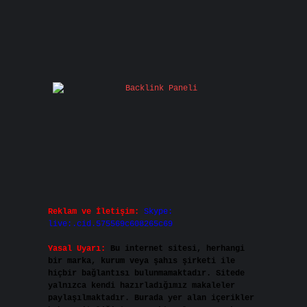
Reklam ve İletişim:
Skype:
live:.cid.575569c608265c69
Yasal Uyarı:
Bu internet sitesi, herhangi
bir marka, kurum veya şahıs şirketi ile
hiçbir bağlantısı bulunmamaktadır. Sitede
yalnızca kendi hazırladığımız makaleler
paylaşılmaktadır. Burada yer alan içerikler