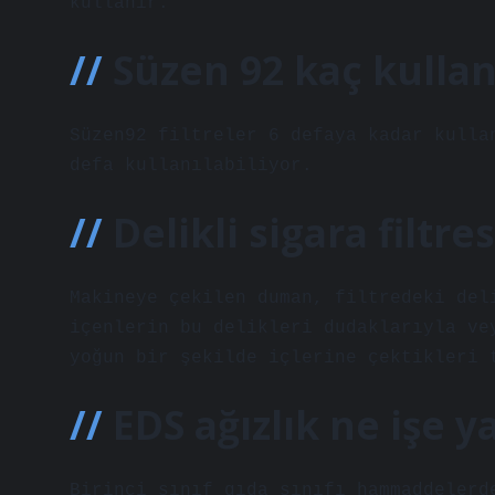
kullanır.
Süzen 92 kaç kullan
Süzen92 filtreler 6 defaya kadar kulla
defa kullanılabiliyor.
Delikli sigara filtre
Makineye çekilen duman, filtredeki del
içenlerin bu delikleri dudaklarıyla ve
yoğun bir şekilde içlerine çektikleri 
EDS ağızlık ne işe y
Birinci sınıf gıda sınıfı hammaddelerd