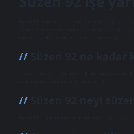
Süzen 92 işe ya
Süzen92 sigara filtrelerinin düzenli k
temiz dişler ve daha ferah bir nefes k
sigara tüketiminizi azaltmanıza ve sig
Süzen 92 ne kadar k
– Her sigara filtresi 6 defaya kadar t
dolduğunda yenisiyle değiştirin.
Süzen 92 neyi süzer
Süzen92 filtrelerinin düzenli kullanım