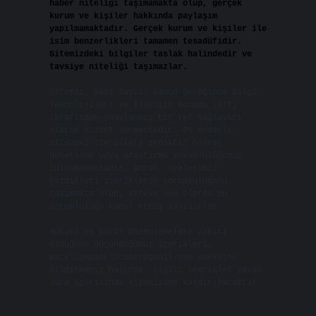
haber niteliği taşımamakta olup, gerçek
kurum ve kişiler hakkında paylaşım
yapılmamaktadır. Gerçek kurum ve kişiler ile
isim benzerlikleri tamamen tesadüfidir.
Sitemizdeki bilgiler taslak halindedir ve
tavsiye niteliği taşımazlar.
Sitemiz, 5651 Sayılı Kanun gereğince Bilgi
Teknolojileri ve İletişim Kurumu (BTK)
tarafından onaylanmış bir Yer Sağlayıcı
olarak hizmet vermektedir. Bu nedenle,
sitedeki içerikleri proaktif olarak
denetleme veya araştırma yükümlülüğümüz
bulunmamaktadır. Ancak, üyelerimiz
yazdıkları içeriklerin sorumluluğunu
taşımakta olup, siteye üye olarak bu
sorumluluğu kabul etmiş sayılırlar.
Hukuka ve yasal düzenlemelere aykırı
olduğunu düşündüğünüz içerikleri,
backlinkpanelicomtr@gmail.com
adresine
bildirmeniz halinde, ilgili içerikler yasal
süre içerisinde sitemizden kaldırılacaktır.