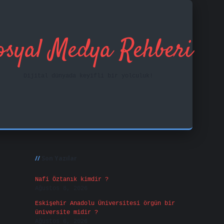
osyal Medya Rehberi
Dijital dünyada keyifli bir yolculuk!
Sidebar
ilbet mobil giriş
f
Son Yazılar
Nafi Öztanık kimdir ?
Ağustos 8, 2026
Eskişehir Anadolu Üniversitesi örgün bir
üniversite midir ?
Ağustos 6, 2026