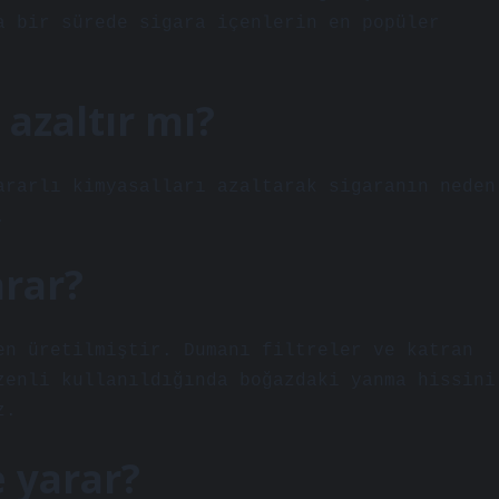
a bir sürede sigara içenlerin en popüler
ı azaltır mı?
ararlı kimyasalları azaltarak sigaranın neden
.
arar?
en üretilmiştir. Dumanı filtreler ve katran
zenli kullanıldığında boğazdaki yanma hissini
z.
şe yarar?