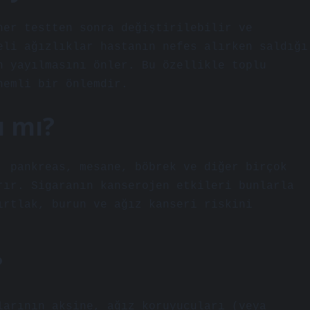
her testten sonra değiştirilebilir ve
eli ağızlıklar hastanın nefes alırken saldığı
n yayılmasını önler. Bu özellikle toplu
nemli bir önlemdir.
ı mı?
, pankreas, mesane, böbrek ve diğer birçok
rır. Sigaranın kanserojen etkileri bunlarla
ırtlak, burun ve ağız kanseri riskini
?
larının aksine, ağız koruyucuları (veya