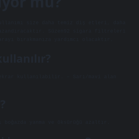
rıyor mu?
ullanımı size daha temiz diş etleri, daha
azandıracaktır. Süzen92 sigara filtreleri
arayı bırakmanıza yardımcı olacaktır.
ullanılır?
ekrar kullanılabilir. – Sarı/mavi alan
?
ı boğazda yanma ve öksürüğü azaltır.