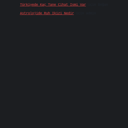
Türkiyede Kaç Tane Cihat Ismi Var
için
Doğan
Astrolojide Ruh Ikizi Nedir
için
admin