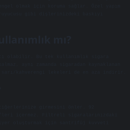
engel olmak için koruma sağlar. Özel yapım
ruyucusu gibi dişlerinizdeki baskıyı
kullanımlık mı?
cı olabilir. Bu tek kullanımlık sigara
kalmaz, aynı zamanda sigaradan kaynaklanan
 sarı/kahverengi lekeleri de en aza indirir.
?
ciğerlerinize girmesini önler. 92
fleri içermez. Filtreli sigaralarınızdaki
iyer oluşturmak için santrifüj kuvveti