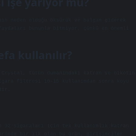
i işe yarıyor mu?
nın neden olduğu öksürük ve balgam giderek
faydaları bununla bitmiyor, çünkü en önemli
efa kullanılır?
 Crystal, tütün dumanındaki katran ve nikotin
igara filtresi 10-15 kullanımdan sonra koyu
dir.
n 92 sigaraları için tek kullanımlık katran
öründe bir ilk olan bu ürün, girişimciler