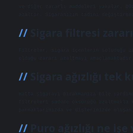
ve diğer zararlı maddeleri yakalar. Dü
azaltır. Sigaranızın tadını değiştirme
Sigara filtresi zarar
Filtreler, sigara içenlerin soluduğu z
olduğu zararı azaltmayı amaçlamaktadır
Sigara ağızlığı tek 
Hatta sigarayı bırakmanıza bile yardım
filtreleri sadece öksürüğü azaltmakla 
parmaklarınızda ve dişlerinizde oluşan
Puro ağızlığı ne işe