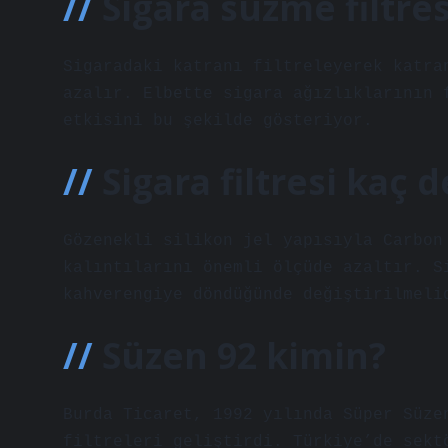
Sigara süzme filtres
Sigaradaki katranı filtreleyerek katra
azalır. Elbette sigara ağızlıklarının 
etkisini bu şekilde gösteriyor.
Sigara filtresi kaç d
Gözenekli silikon jel yapısıyla Carbon
kalıntılarını önemli ölçüde azaltır. S
kahverengiye döndüğünde değiştirilmeli
Süzen 92 kimin?
Burda Ticaret, 1992 yılında Süper Süze
filtreleri geliştirdi. Türkiye’de sekt