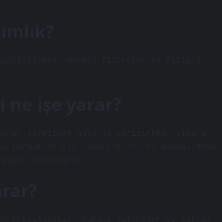
ımlık?
nılabilirken, normal filtreler en fazla 3
si ne işe yarar?
ikler sayesinde havayla karışırken, sigara
ya parmaklarıyla kapattıklarında dumanı daha
tespit edilmiştir.
arar?
en üretilmiştir. Dumanı filtreler ve katran