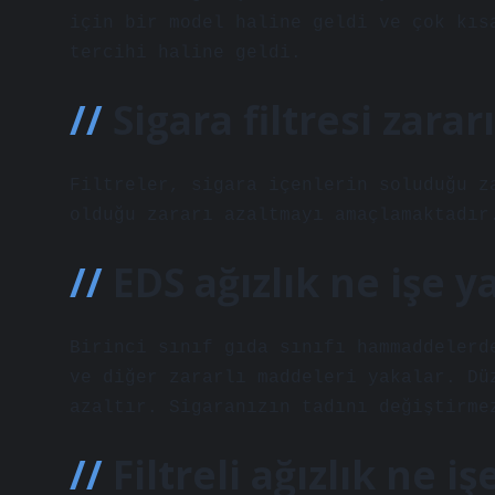
için bir model haline geldi ve çok kıs
tercihi haline geldi.
Sigara filtresi zarar
Filtreler, sigara içenlerin soluduğu z
olduğu zararı azaltmayı amaçlamaktadır
EDS ağızlık ne işe y
Birinci sınıf gıda sınıfı hammaddelerd
ve diğer zararlı maddeleri yakalar. Dü
azaltır. Sigaranızın tadını değiştirme
Filtreli ağızlık ne i