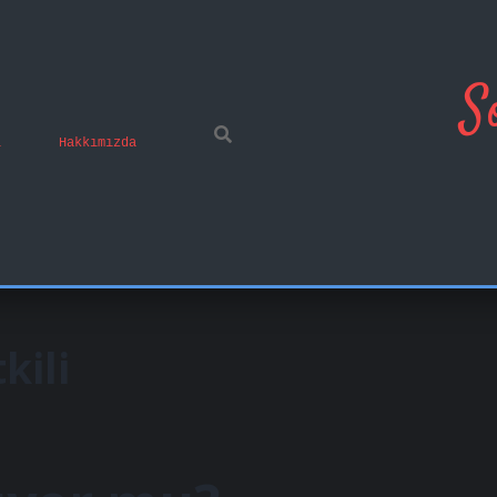
S
ı
Hakkımızda
kili