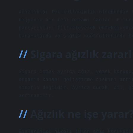
Ağızlıklar tek kullanımlık olduğundan 
hijyenik bir test ortamı sağlar. Filtr
parçacıkları filtreleyerek enfeksiyonu
taramalarda ve sağlık kontrollerinde ö
Sigara ağızlık zararl
Sigara içmek ayrıca ağız, yemek borusu
organın kanser geliştirme riskini artı
sınırlı değildir. Ayrıca dudak, dil, g
artırabilir.
Ağızlık ne işe yarar
Dişlerinizi hizalı tutan ağız koruyucu