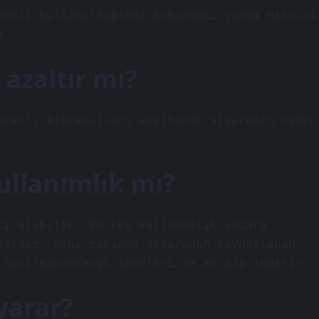
zenli kullanıldığında boğazdaki yanma hissini
z.
ı azaltır mı?
ararlı kimyasalları azaltarak sigaranın neden
.
kullanımlık mı?
cı olabilir. Bu tek kullanımlık sigara
kalmaz, aynı zamanda sigaradan kaynaklanan
 sarı/kahverengi lekeleri de en aza indirir.
 yarar?