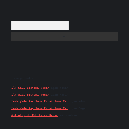
Arama
Son yorumlar
Ilk Sayı Sistemi Nedir
için
admin
Ilk Sayı Sistemi Nedir
için
Karan
Türkiyede Kaç Tane Cihat Ismi Var
için
admin
Türkiyede Kaç Tane Cihat Ismi Var
için
Doğan
Astrolojide Ruh Ikizi Nedir
için
admin