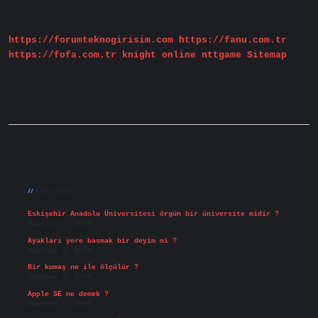
Eczanede
Çalışabilir
Mi
https://forumteknogirisim.com
https://fanu.com.tr
https://fofa.com.tr
knight online
nttgame
Sitemap
Sidebar
Son Yazılar
Eskişehir Anadolu Üniversitesi örgün bir üniversite midir ?
Ağustos 6, 2026
Ayakları yere basmak bir deyim mi ?
Ağustos 5, 2026
Bir kumaş ne ile ölçülür ?
Ağustos 4, 2026
Apple SE ne demek ?
Ağustos 4, 2026