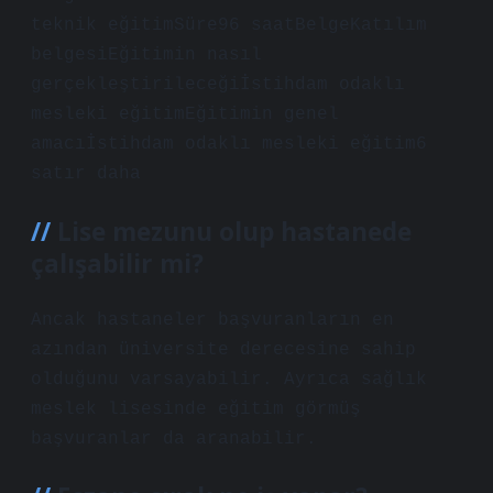
teknik eğitimSüre96 saatBelgeKatılım
belgesiEğitimin nasıl
gerçekleştirileceğiİstihdam odaklı
mesleki eğitimEğitimin genel
amacıİstihdam odaklı mesleki eğitim6
satır daha
Lise mezunu olup hastanede
çalışabilir mi?
Ancak hastaneler başvuranların en
azından üniversite derecesine sahip
olduğunu varsayabilir. Ayrıca sağlık
meslek lisesinde eğitim görmüş
başvuranlar da aranabilir.