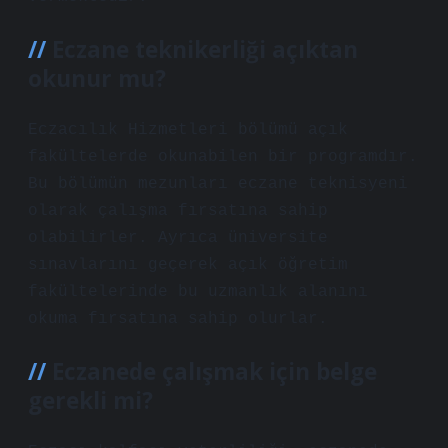
Eczane teknikerliği açıktan
okunur mu?
Eczacılık Hizmetleri bölümü açık
fakültelerde okunabilen bir programdır.
Bu bölümün mezunları eczane teknisyeni
olarak çalışma fırsatına sahip
olabilirler. Ayrıca üniversite
sınavlarını geçerek açık öğretim
fakültelerinde bu uzmanlık alanını
okuma fırsatına sahip olurlar.
Eczanede çalışmak için belge
gerekli mi?