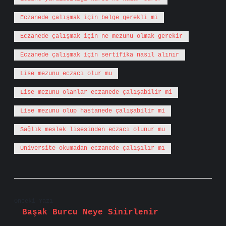
Eczanede çalışmak için belge gerekli mi
Eczanede çalışmak için ne mezunu olmak gerekir
Eczanede çalışmak için sertifika nasıl alınır
Lise mezunu eczacı olur mu
Lise mezunu olanlar eczanede çalışabilir mi
Lise mezunu olup hastanede çalışabilir mi
Sağlık meslek lisesinden eczacı olunur mu
Üniversite okumadan eczanede çalışılır mı
Önceki Yazı
Başak Burcu Neye Sinirlenir