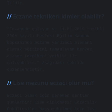
TL’dir.
Eczane teknikeri kimler olabilir?
“Eczanede çalışan ve 11.01.2019 tarihli
3308 sayılı Mesleki Eğitim Kanunu
kapsamında eczane yardımcı elemanı
olarak eğitimini tamamlayan herkes,
eczane teknikeri yetkisi ile
çalışabilir.” Aşağıdaki şekilde
düzenlenmiştir.
Lise mezunu eczacı olur mu?
Eczacı olmak için gereken şartlar
şunlardır: Lise diploması: Eczacılık
Fakültesi’ne başvurabilmek için lise