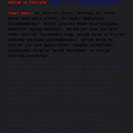
Reklam ve İletişim:
Skype: live:.cid.575569c608265c69
Yasal Uyarı:
Bu internet sitesi, herhangi bir marka,
kurum veya şahıs şirketi ile hiçbir bağlantısı
bulunmamaktadır. Sitede yalnızca kendi hazırladığımız
makaleler paylaşılmaktadır. Burada yer alan içerikler
haber niteliği taşımamakta olup, gerçek kurum ve kişiler
hakkında paylaşım yapılmamaktadır. Gerçek kurum ve
kişiler ile isim benzerlikleri tamamen tesadüfidir.
Sitemizdeki bilgiler taslak halindedir ve tavsiye
niteliği taşımazlar.
Sitemiz, 5651 Sayılı Kanun gereğince Bilgi Teknolojileri
ve İletişim Kurumu (BTK) tarafından onaylanmış bir Yer
Sağlayıcı olarak hizmet vermektedir. Bu nedenle,
sitedeki içerikleri proaktif olarak denetleme veya
araştırma yükümlülüğümüz bulunmamaktadır. Ancak,
üyelerimiz yazdıkları içeriklerin sorumluluğunu
taşımakta olup, siteye üye olarak bu sorumluluğu kabul
etmiş sayılırlar.
Hukuka ve yasal düzenlemelere aykırı olduğunu
düşündüğünüz içerikleri,
backlinkpanelicomtr@gmail.com
adresine bildirmeniz halinde, ilgili içerikler yasal
süre içerisinde sitemizden kaldırılacaktır.