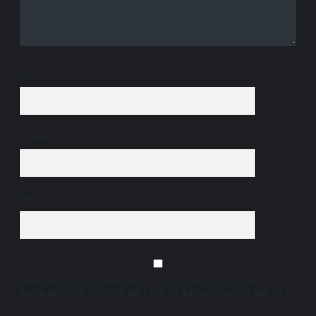
İsim*
E-Posta*
Web Sitesi
Daha sonraki yorumlarımda kullanılması için adım, e-
posta adresim ve site adresim bu tarayıcıya kaydedilsin.