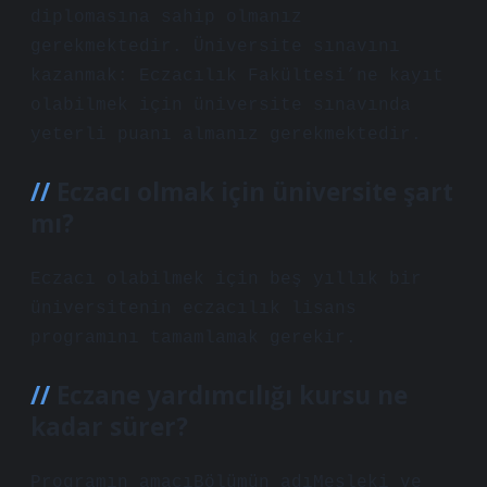
diplomasına sahip olmanız
gerekmektedir. Üniversite sınavını
kazanmak: Eczacılık Fakültesi’ne kayıt
olabilmek için üniversite sınavında
yeterli puanı almanız gerekmektedir.
Eczacı olmak için üniversite şart
mı?
Eczacı olabilmek için beş yıllık bir
üniversitenin eczacılık lisans
programını tamamlamak gerekir.
Eczane yardımcılığı kursu ne
kadar sürer?
Programın amacıBölümün adıMesleki ve