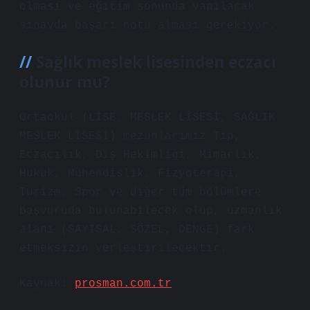
olması ve eğitim sonunda yapılacak
sınavda başarı notu alması gerekiyor.
Sağlık meslek lisesinden eczacı
olunur mu?
Ortaokul (LİSE, MESLEK LİSESİ, SAĞLIK
MESLEK LİSESİ) mezunlarımız Tıp,
Eczacılık, Diş Hekimliği, Mimarlık,
Hukuk, Mühendislik, Fizyoterapi,
Turizm, Spor ve diğer tüm bölümlere
başvuruda bulunabilecek olup, uzmanlık
alanı (SAYISAL, SÖZEL, DENGE) fark
etmeksizin yerleştirilecektir.
Kaynak:
prosman.com.tr