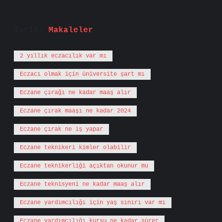
Tarih:
Makaleler
2 yıllık eczacılık var mı
Eczacı olmak için üniversite şart mı
Eczane çırağı ne kadar maaş alır
Eczane çırak maaşı ne kadar 2024
Eczane çırak ne iş yapar
Eczane teknikeri kimler olabilir
Eczane teknikerliği açıktan okunur mu
Eczane teknisyeni ne kadar maaş alır
Eczane yardımcılığı için yaş sınırı var mı
Eczane yardımcılığı kursu ne kadar sürer