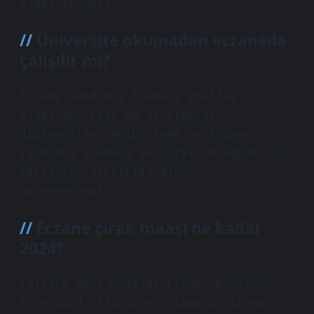
olabilirsiniz.
Üniversite okumadan eczanede
çalışılır mı?
Eczane Yardımcı Elemanı (Kalfa)
olabilmek için en az ilkokul
diplomasına sahip olmak ve Eczane
Yardımcı Elemanı Sertifika Programı’na
katılarak sertifika almak
gerekmektedir.
Eczane çırak maaşı ne kadar
2024?
Yıllara Göre Maaşlar Eczacı pozisyonu
için 2024 yılında ortalama aylık maaş