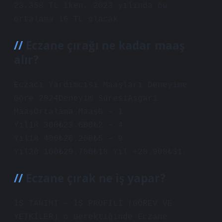
23.358 TL iken, 2023 yılında bu
ortalama 16 TL olacak.
Eczane çırağı ne kadar maaş
alır?
Eczacı Yardımcısı Maaşları Deneyime
Göre 2024Deneyim SüresiAsgari
MaaşOrtalama Maaş0 – 1
Yıl18.300₺23.600₺2 – 4
Yıl18.400₺26.200₺5 – 9
Yıl20.100₺29.700₺10 Yıl +20.900₺31.
Eczane çırak ne iş yapar?
İŞ TANIMI – İŞ PROFİLİ (GÖREV VE
YETKİLER) o Gerektiğinde Eczane