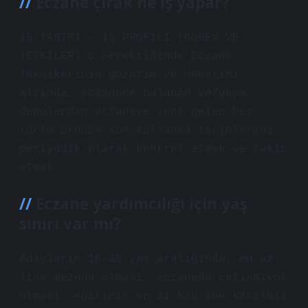
Eczane çırak ne iş yapar?
İŞ TANIMI – İŞ PROFİLİ (GÖREV VE
YETKİLER) o Gerektiğinde Eczane
Teknikerinin gözetim ve denetimi
altında, eczanede bulunan ve/veya
depolardan eczaneye yeni gelen her
türlü ürünün son kullanma tarihlerini
periyodik olarak kontrol etmek ve takip
etmek.
Eczane yardımcılığı için yaş
sınırı var mı?
Adayların 18-35 yaş aralığında, en az
lise mezunu olması, eczanede çalışmıyor
olması, eğitimin en az %80’ine katılmış