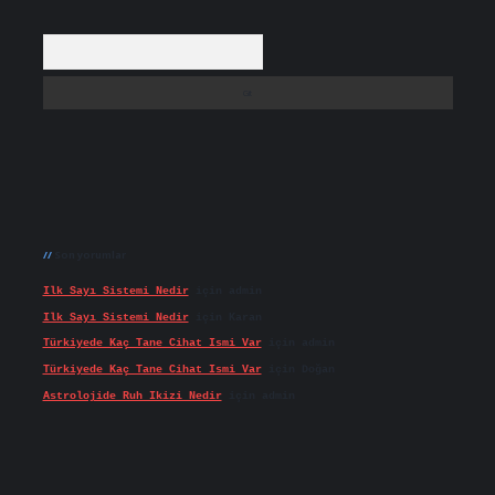
Arama
Son yorumlar
Ilk Sayı Sistemi Nedir
için
admin
Ilk Sayı Sistemi Nedir
için
Karan
Türkiyede Kaç Tane Cihat Ismi Var
için
admin
Türkiyede Kaç Tane Cihat Ismi Var
için
Doğan
Astrolojide Ruh Ikizi Nedir
için
admin