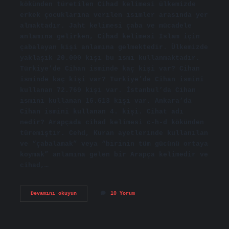
kökünden türetilen Cihad kelimesi ülkemizde
erkek çocuklarına verilen isimler arasında yer
almaktadır. Jaht kelimesi çaba ve mücadele
anlamına gelirken, Cihad kelimesi İslam için
çabalayan kişi anlamına gelmektedir. Ülkemizde
yaklaşık 20.000 kişi bu ismi kullanmaktadır.
Türkiye’de Cihan isminde kaç kişi var? Cihan
isminde kaç kişi var? Türkiye’de Cihan ismini
kullanan 72.769 kişi var. İstanbul’da Cihan
ismini kullanan 16.613 kişi var. Ankara’da
Cihan ismini kullanan 4. kişi. Cihat adı
nedir? Arapçada cihad kelimesi c-h-d kökünden
türemiştir. Cehd, Kuran ayetlerinde kullanılan
ve “çabalamak” veya “birinin tüm gücünü ortaya
koymak” anlamına gelen bir Arapça kelimedir ve
cihad,…
Türkiyede
Devamını okuyun
10 Yorum
Kaç
Tane
Cihat
Ismi
Var