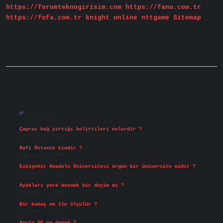
https://forumteknogirisim.com
https://fanu.com.tr
https://fofa.com.tr
knight online
nttgame
Sitemap
Sidebar
Son Yazılar
Çapraz bağ yırtığı belirtileri nelerdir ?
Ağustos 9, 2026
Nafi Öztanık kimdir ?
Ağustos 8, 2026
Eskişehir Anadolu Üniversitesi örgün bir üniversite midir ?
Ağustos 6, 2026
Ayakları yere basmak bir deyim mi ?
Ağustos 5, 2026
Bir kumaş ne ile ölçülür ?
Ağustos 4, 2026
Apple SE ne demek ?