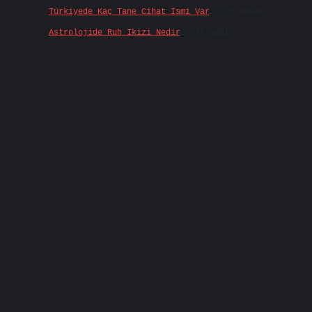
Türkiyede Kaç Tane Cihat Ismi Var
için
Doğan
Astrolojide Ruh Ikizi Nedir
için
admin