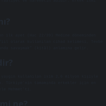
 faaliyet ve hareketin adıdır. Erkek ismi
mı?
en ilk ayet (Hac 22/39) Medine döneminden
fiil olarak kullanılan cihad kelimesi, Tevbe
unda savaşmak” (kitâl) anlamına gelir.
ir?
 yaygın kullanılan isim 2,6 milyon kişiyle
n. Türkiye’nin tamamında erkekler için en
yle Mehmet’ti.
smi ne?