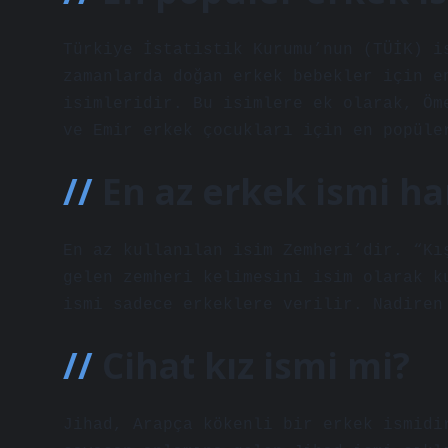
Türkiye İstatistik Kurumu’nun (TÜİK) i
zamanlarda doğan erkek bebekler için e
isimleridir. Bu isimlere ek olarak, Öm
ve Emir erkek çocukları için en popüle
En az erkek ismi ha
En az kullanılan isim Zemheri’dir. “Kı
gelen zemheri kelimesini isim olarak k
ismi sadece erkeklere verilir. Nadiren
Cihat kız ismi mi?
Jihad, Arapça kökenli bir erkek ismidi