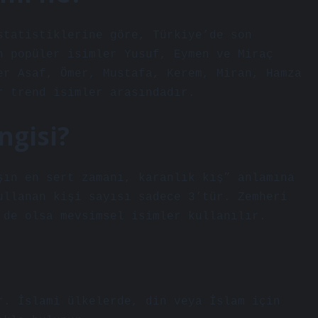
statistiklerine göre, Türkiye’de son
n popüler isimler Yusuf, Eymen ve Miraç
er Asaf, Ömer, Mustafa, Kerem, Miran, Hamza
r trend isimler arasındadır.
ngisi?
şın en sert zamanı, karanlık kış” anlamına
ullanan kişi sayısı sadece 3’tür. Zemheri
 de olsa mevsimsel isimler kullanılır.
r. İslami ülkelerde, din veya İslam için