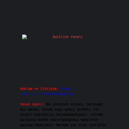
Reklam ve İletişim:
Skype:
live:.cid.575569c608265c69
Yasal Uyarı:
Bu internet sitesi, herhangi
bir marka, kurum veya şahıs şirketi ile
hiçbir bağlantısı bulunmamaktadır. Sitede
yalnızca kendi hazırladığımız makaleler
paylaşılmaktadır. Burada yer alan içerikler