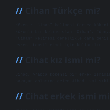
Cihan Türkçe mi?
Kökeni: “Cihan” kelimesi Farsça kökenl
kökenli bir kelime olan “Cihan”, “düny
“Cihan” kelimesi genellikle daha geniş
evreni temsil etmek için kullanılır.
Cihat kız ismi mi?
Jihad, Arapça kökenli bir erkek ismidi
savaşan anlamına gelen Jihad ismi sıkl
Cihat erkek ismi mi