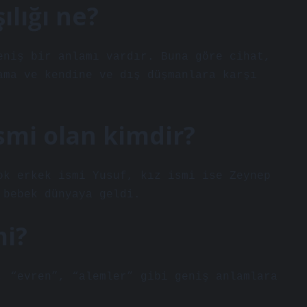
ılığı ne?
eniş bir anlamı vardır. Buna göre cihat,
ama ve kendine ve dış düşmanlara karşı
smi olan kimdir?
ok erkek ismi Yusuf, kız ismi ise Zeynep
 bebek dünyaya geldi.
mi?
, “evren”, “alemler” gibi geniş anlamlara