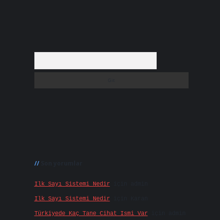
Arama
Son yorumlar
Ilk Sayı Sistemi Nedir
için
admin
Ilk Sayı Sistemi Nedir
için
Karan
Türkiyede Kaç Tane Cihat Ismi Var
için
admin