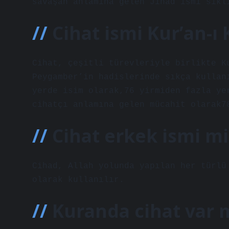
savaşan anlamına gelen Jihad ismi sıkl
Cihat ismi Kur’an-ı
Cihat, çeşitli türevleriyle birlikte K
Peygamber’in hadislerinde sıkça kullan
yerde isim olarak,76 yirmiden fazla ye
cihatçı anlamına gelen mücahit olarak7
Cihat erkek ismi mi
Cihad, Allah yolunda yapılan her türlü
olarak kullanılır.
Kuranda cihat var 