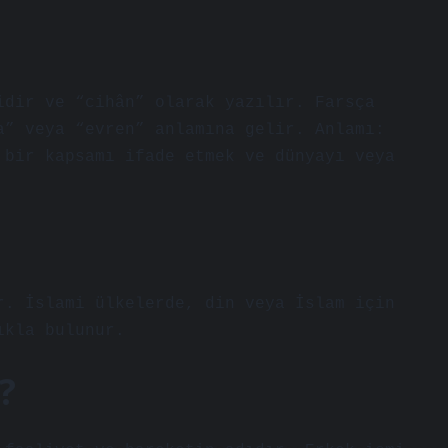
idir ve “cihân” olarak yazılır. Farsça
a” veya “evren” anlamına gelir. Anlamı:
 bir kapsamı ifade etmek ve dünyayı veya
r. İslami ülkelerde, din veya İslam için
ıkla bulunur.
?