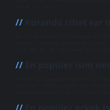
Cihad, Allah yolunda yapılan her türlü
olarak kullanılır.
Kuranda cihat var 
Kur’an’da savaşın caiz olduğunu belirt
kalmadır. Yaklaşık otuz yerde isim ve 
9/41, 44, 81, 86. ayetlerde “Allah yol
En popüler isim ned
Türkiye’nin tamamında kadınlar için en
Fatma’ydı. Tabloyu görmek için tıklayı
yaygın kullanılan isim 2,7 milyon kişi
En popüler erkek i