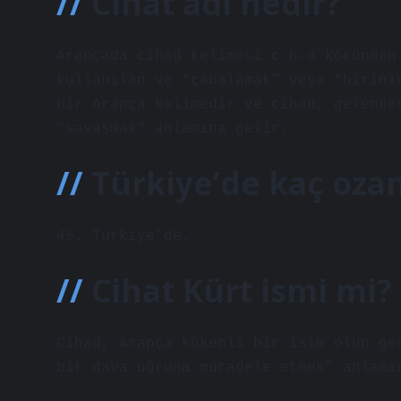
Cihat adı nedir?
Arapçada cihad kelimesi c-h-d kökünden
kullanılan ve “çabalamak” veya “birini
bir Arapça kelimedir ve cihad, gelenek
“savaşmak” anlamına gelir.
Türkiye’de kaç ozan
45. Türkiye’de.
Cihat Kürt ismi mi?
Cihad, Arapça kökenli bir isim olup ge
bir dava uğruna mücadele etmek” anlamı