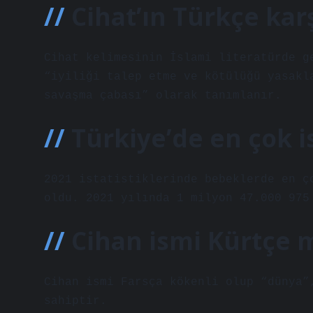
Cihat’ın Türkçe karş
Cihat kelimesinin İslami literatürde g
“iyiliği talep etme ve kötülüğü yasakl
savaşma çabası” olarak tanımlanır.
Türkiye’de en çok i
2021 istatistiklerinde bebeklerde en ç
oldu. 2021 yılında 1 milyon 47.000 975
Cihan ismi Kürtçe 
Cihan ismi Farsça kökenli olup “dünya”
sahiptir.