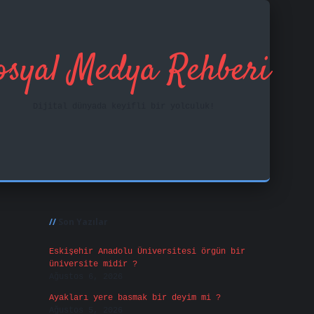
osyal Medya Rehberi
Dijital dünyada keyifli bir yolculuk!
Sidebar
ilbet mobil giriş
f
Son Yazılar
Eskişehir Anadolu Üniversitesi örgün bir
üniversite midir ?
Ağustos 6, 2026
Ayakları yere basmak bir deyim mi ?
Ağustos 5, 2026