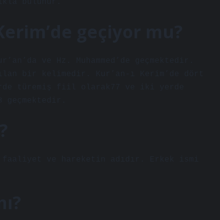
ıkla bulunur.
 Kerim’de geçiyor mu?
ur’an’da ve Hz. Muhammed’de geçmektedir.
ılan bir kelimedir. Kur’an-ı Kerim’de dört
rde türemiş fiil olarak77 ve iki yerde
8 geçmektedir.
?
 faaliyet ve hareketin adıdır. Erkek ismi
mı?