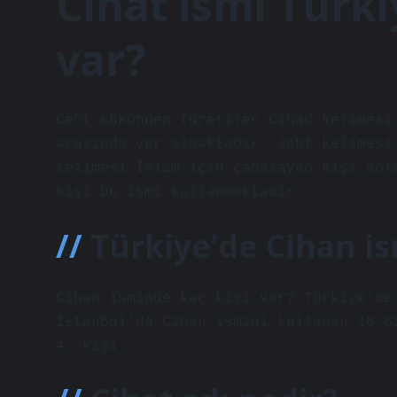
Cihat ismi Türki
var?
Ceht kökünden türetilen Cihad kelimesi
arasında yer almaktadır. Jaht kelimesi
kelimesi İslam için çabalayan kişi anl
kişi bu ismi kullanmaktadır.
Türkiye’de Cihan is
Cihan isminde kaç kişi var? Türkiye’de
İstanbul’da Cihan ismini kullanan 16.6
4. kişi.