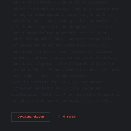
Juno’nuzun nerede olduğunu doğum yılınıza
bakarak öğrenebilirsiniz. Juno’nun düzenli bir
yörüngesi olmadığından, bazı burçlarda 6 ay
kalırken, bazı burçlarda gerileme dönemleri 2
yıla kadar sürebilir. Bu döngüleri yalnızca
Juno Ephemeris’ten öğrenebilirsiniz. Juno
hangi gezegendir? Juno, Jüpiter gezegeninin
yörüngesinde dönen bir NASA uzay aracıdır.
Juno nedir sembolü? Juno Terazi’de; Kişinin
partneri çekici, sosyal ve sanatsal olabilir.
Juno burcu Jüpiter mi? Mitolojide Jüpiter’in
eşi olan Juno – Yunan mitolojisindeki Hera’nın
karşılığı – aynı zamanda cinsiyet
eşitliği/eşitsizliği, adalet, toplumsal
ritüeller ve kadın haklarıyla yakından
ilişkilidir. Asteroit Juno, gerileme dönemleri
de dahil olmak üzere yaklaşık 4 yıl 4 ayda…
Doğum
Devamını okuyun
6 Yorum
Haritasında
Juno
Ne