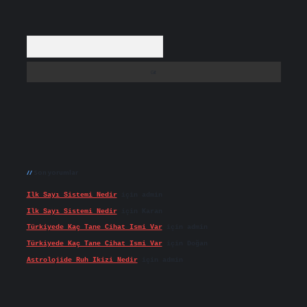
Arama
Son yorumlar
Ilk Sayı Sistemi Nedir
için
admin
Ilk Sayı Sistemi Nedir
için
Karan
Türkiyede Kaç Tane Cihat Ismi Var
için
admin
Türkiyede Kaç Tane Cihat Ismi Var
için
Doğan
Astrolojide Ruh Ikizi Nedir
için
admin