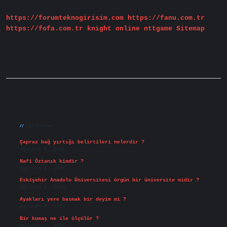
Diye
Geçiyor
https://forumteknogirisim.com
https://fanu.com.tr
https://fofa.com.tr
knight online
nttgame
Sitemap
Sidebar
Son Yazılar
Çapraz bağ yırtığı belirtileri nelerdir ?
Ağustos 9, 2026
Nafi Öztanık kimdir ?
Ağustos 8, 2026
Eskişehir Anadolu Üniversitesi örgün bir üniversite midir ?
Ağustos 6, 2026
Ayakları yere basmak bir deyim mi ?
Ağustos 5, 2026
Bir kumaş ne ile ölçülür ?
Ağustos 4, 2026