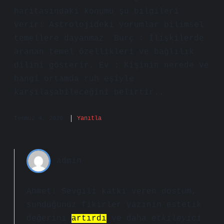
haritasındaki konumu şu bilgileri
verir: Astrolojideki yorumlar bilimsel
temellere dayanmaz. Burç : İlişkilerde
aranan temel özellikleri ve bağlılık
dilini gösterir. Ev : Kişinin nerede ve
hangi ortamda ruh eşiyle
karşılaşabileceğini belirtir..
Temmuz 4, 2026
Yanıtla
admin
Ahmet! Sevgili katkı veren dostum,
sunduğunuz fikirler yazının estetik
değerini
artırdı
ve daha
etkileyici