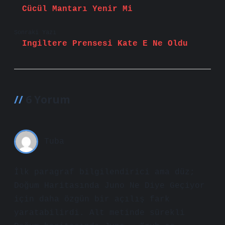
Cücül Mantarı Yenir Mi
Sonraki Yazı
Ingiltere Prensesi Kate E Ne Oldu
6 Yorum
Tuba
İlk paragraf bilgilendirici ama düz;
Doğum Haritasında Juno Ne Diye Geçiyor
için daha özgün bir açılış fark
yaratabilirdi. Alt metinde sürekli