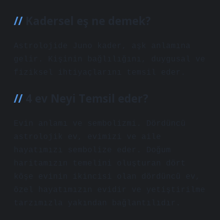
Kadersel eş ne demek?
Astrolojide Juno kader, aşk anlamına
gelir. Kişinin bağlılığını, duygusal ve
fiziksel ihtiyaçlarını temsil eder.
4 ev Neyi Temsil eder?
Evin anlamı ve sembolizmi. Dördüncü
astrolojik ev, evimizi ve aile
hayatımızı sembolize eder. Doğum
haritamızın temelini oluşturan dört
köşe evinin ikincisi olan dördüncü ev,
özel hayatımızın evidir ve yetiştirilme
tarzımızla yakından bağlantılıdır.