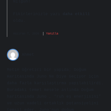
Nilgün!
Fikirlerinizle yazı
daha etkili
oldu.
Haziran 7, 2026
Yanıtla
Ahmet
Metin öğretici bir yapıda; Doğum
Haritasında Juno Ne Diye Geçiyor için
daha fazla karşılaştırma yapılabilirdi.
Buradaki temel mesele aslında Doğum
haritasında Juno , “ruh eş enerjisini”
ve uzun vadeli ortaklık potansiyelini
temsil eder. Juno’nun doğum