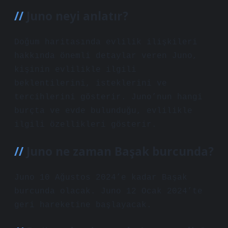
Juno neyi anlatır?
Doğum haritasında evlilik ilişkileri
hakkında önemli detaylar veren Juno,
kişinin evlilikle ilgili
beklentilerini, isteklerini ve
tercihlerini gösterir. Juno’nun hangi
burçta ve evde bulunduğu, evlilikle
ilgili özellikleri gösterir.
Juno ne zaman Başak burcunda?
Juno 10 Ağustos 2024’e kadar Başak
burcunda olacak. Juno 12 Ocak 2024’te
geri hareketine başlayacak.