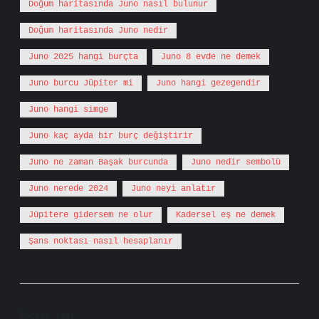
Doğum haritasında Juno nasıl bulunur
Doğum haritasında Juno nedir
Juno 2025 hangi burçta
Juno 8 evde ne demek
Juno burcu Jüpiter mi
Juno hangi gezegendir
Juno hangi simge
Juno kaç ayda bir burç değiştirir
Juno ne zaman Başak burcunda
Juno nedir sembolü
Juno nerede 2024
Juno neyi anlatır
Jüpitere gidersem ne olur
Kadersel eş ne demek
Şans noktası nasıl hesaplanır
Önceki Yazı