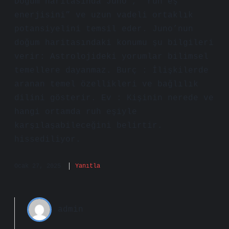
Doğum haritasında Juno , “ruh eş
enerjisini” ve uzun vadeli ortaklık
potansiyelini temsil eder. Juno’nun
doğum haritasındaki konumu şu bilgileri
verir: Astrolojideki yorumlar bilimsel
temellere dayanmaz. Burç : İlişkilerde
aranan temel özellikleri ve bağlılık
dilini gösterir. Ev : Kişinin nerede ve
hangi ortamda ruh eşiyle
karşılaşabileceğini belirtir.
hissediliyor.
Ocak 27, 2025
Yanıtla
admin