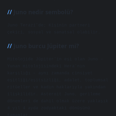
Juno nedir sembolü?
Juno Terazi’de; Kişinin partneri
çekici, sosyal ve sanatsal olabilir.
Juno burcu Jüpiter mi?
Mitolojide Jüpiter’in eşi olan Juno –
Yunan mitolojisindeki Hera’nın
karşılığı – aynı zamanda cinsiyet
eşitliği/eşitsizliği, adalet, toplumsal
ritüeller ve kadın haklarıyla yakından
ilişkilidir. Asteroit Juno, gerileme
dönemleri de dahil olmak üzere yaklaşık
4 yıl 4 ayda zodyaktaki dönüşünü
tamamlar.