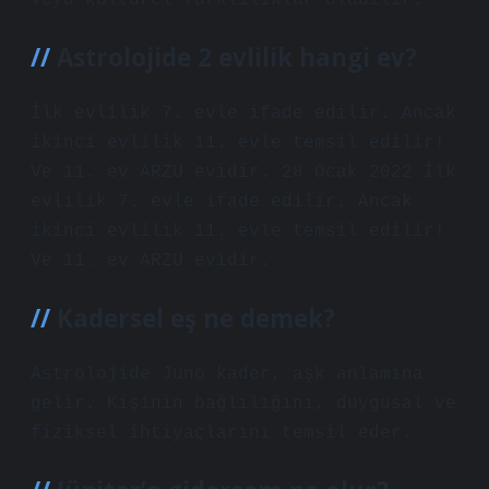
veya kültürel farklılıklar olabilir.
Astrolojide 2 evlilik hangi ev?
İlk evlilik 7. evle ifade edilir. Ancak
ikinci evlilik 11. evle temsil edilir!
Ve 11. ev ARZU evidir. 28 Ocak 2022 İlk
evlilik 7. evle ifade edilir. Ancak
ikinci evlilik 11. evle temsil edilir!
Ve 11. ev ARZU evidir.
Kadersel eş ne demek?
Astrolojide Juno kader, aşk anlamına
gelir. Kişinin bağlılığını, duygusal ve
fiziksel ihtiyaçlarını temsil eder.