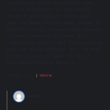
diyebilirim: Doğum haritasında Juno ,
“ruh eş enerjisini” ve uzun vadeli
ortaklık potansiyelini temsil eder.
Juno’nun doğum haritasındaki konumu şu
bilgileri verir: Astrolojideki yorumlar
bilimsel temellere dayanmaz. Burç :
İlişkilerde aranan temel özellikleri ve
bağlılık dilini gösterir. Ev : Kişinin
nerede ve hangi ortamda ruh eşiyle
karşılaşabileceğini belirtir.
Haziran 7, 2026
Yanıtla
admin