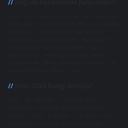
Doğum haritasında Juno nedir?
Juno, bir asteroit olarak, bir bireyin
uzun vadeli ilişkilerde ihtiyaç duyduğu
bağlılığı, sadakati ve paylaşılan
değerleri sembolize eder. Bir doğum
haritasında Juno’nun konumu, bir
kişinin aşk, evlilik ve uzun vadeli
ilişkilerde ideal partner arayışını ve
beklentilerini temsil eder.
Juno 2025 hangi burçta?
Juno, 10 Ağustos – 4 Kasım 2025
tarihleri ​​arasında Terazi burcunda
olacak. Juno, 4 Kasım – 21 Şubat 2025
tarihleri ​​arasında Akrep burcunda