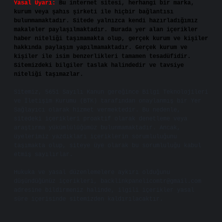
Yasal Uyarı:
Bu internet sitesi, herhangi bir marka,
kurum veya şahıs şirketi ile hiçbir bağlantısı
bulunmamaktadır. Sitede yalnızca kendi hazırladığımız
makaleler paylaşılmaktadır. Burada yer alan içerikler
haber niteliği taşımamakta olup, gerçek kurum ve kişiler
hakkında paylaşım yapılmamaktadır. Gerçek kurum ve
kişiler ile isim benzerlikleri tamamen tesadüfidir.
Sitemizdeki bilgiler taslak halindedir ve tavsiye
niteliği taşımazlar.
Sitemiz, 5651 Sayılı Kanun gereğince Bilgi Teknolojileri
ve İletişim Kurumu (BTK) tarafından onaylanmış bir Yer
Sağlayıcı olarak hizmet vermektedir. Bu nedenle,
sitedeki içerikleri proaktif olarak denetleme veya
araştırma yükümlülüğümüz bulunmamaktadır. Ancak,
üyelerimiz yazdıkları içeriklerin sorumluluğunu
taşımakta olup, siteye üye olarak bu sorumluluğu kabul
etmiş sayılırlar.
Hukuka ve yasal düzenlemelere aykırı olduğunu
düşündüğünüz içerikleri,
backlinkpanelicomtr@gmail.com
adresine bildirmeniz halinde, ilgili içerikler yasal
süre içerisinde sitemizden kaldırılacaktır.