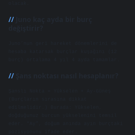
olacak.
Juno kaç ayda bir burç
değiştirir?
Juno’nun geri hareket dönemlerini de
hesaba katarsak burçlar kuşağını (12
burç) ortalama 4 yıl 4 ayda tamamlar.
Şans noktası nasıl hesaplanır?
Şanslı Nokta = Yükselen + Ay-Güneş
(Burçların sırasına dikkat
edilmelidir.) Burada: Yükselen,
doğduğunuz burcun yükselenini temsil
eder. “Ay”, doğum anında ayın burçtaki
pozisyonunu ifade eder.