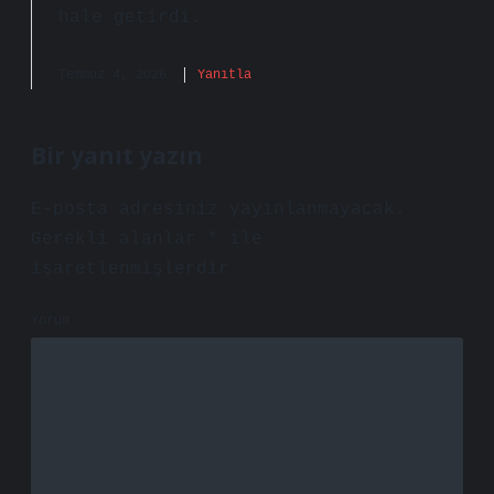
hale getirdi.
Temmuz 4, 2026
Yanıtla
Bir yanıt yazın
E-posta adresiniz yayınlanmayacak.
Gerekli alanlar
*
ile
işaretlenmişlerdir
Yorum