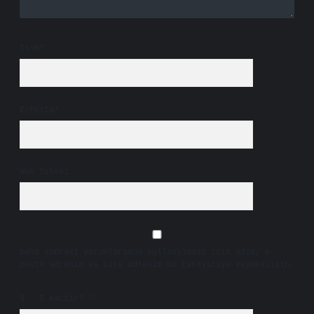
İsim*
E-Posta*
Web Sitesi
Daha sonraki yorumlarımda kullanılması için adım, e-
posta adresim ve site adresim bu tarayıcıya kaydedilsin.
9 - 5 kaçtır?
*