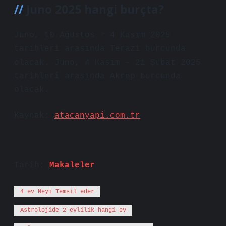
Juno 2025 hangi burçta?
Juno, 10 Ağustos – 4 Kasım 2025
tarihleri ​​arasında Terazi burcunda
olacak. Juno, 4 Kasım – 21 Şubat 2025
tarihleri ​​arasında Akrep burcunda
olacak.
Kaynak:
atacanyapi.com.tr
Tarih:
Makaleler
4 ev Neyi Temsil eder
Astrolojide 2 evlilik hangi ev