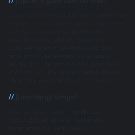
Jüpiter’e gidersem ne olur?
Dünya’da 22 yaşında bir kişi Jüpiter’de
doğmuş olsaydı, Güneş’in etrafında iki
kez dönmüş olurdu ve bu nedenle 2
yaşında olurdu. Bunun, Jüpiter’e
gidersek zamanın yavaşlayacağı veya
daha sonra yaşlanacağımız anlamına
gelmediğini belirtmeliyiz. Şaşırtıcı
bir şekilde, dev gezegen kendi ekseni
etrafında yaklaşık 10 saatte döner.
Juno hangi simge?
Juno sembolü, aşkın, sadakatin,
bağlılığın ve eşlerin birbirini
tamamlamasının sembolüdür.