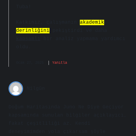
Tuba!
Katkınız, çalışmanın
akademik
derinliğini
pekiştirdi ve daha
kapsamlı
bir analiz yapmama yardımcı
oldu.
Ocak 27, 2025
Yanıtla
Nilgün
Doğum Haritasında Juno Ne Diye Geçiyor
kapsamında sunulan bilgiler açıklayıcı,
fakat çeşitliliği az. Kendi
deneyimimden yola çıkarsam şöyle