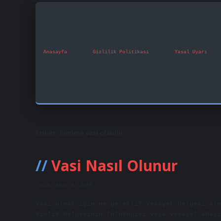
Anasayfa
Gizlilik Politikası
Yasal Uyarı
Etiket:
Kimlere vasi olabilir
Vasi Nasıl Olunur
Tarih: Ekim 5, 2024
Vasi olmak için ne gerekli? Vesayet belgesi alm
kimlik belgesinin fotokopisi veya vesayet adayı