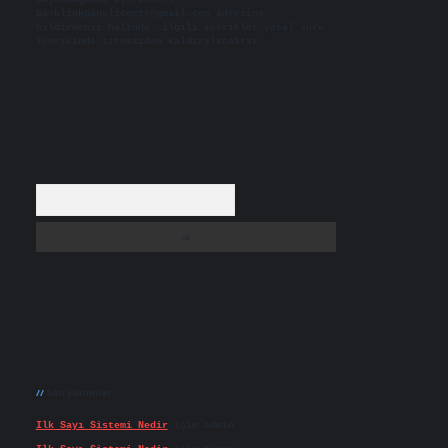
backlinkpanelicomtr@gmail.com
adresine
bildirmeniz halinde, ilgili içerikler yasal süre
içerisinde sitemizden kaldırılacaktır.
Arama
Son yorumlar
Ilk Sayı Sistemi Nedir
için
admin