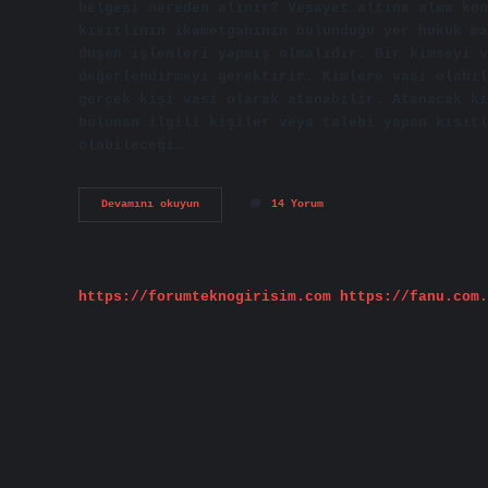
belgesi nereden alınır? Vesayet altına alma kon
kısıtlının ikametgahının bulunduğu yer hukuk ma
düşen işlemleri yapmış olmalıdır. Bir kimseyi v
değerlendirmeyi gerektirir. Kimlere vasi olabil
gerçek kişi vasi olarak atanabilir. Atanacak ki
bulunan ilgili kişiler veya talebi yapan kısıtl
olabileceği…
Vasi
Devamını okuyun
14 Yorum
Nasıl
Olunur
https://forumteknogirisim.com
https://fanu.com.