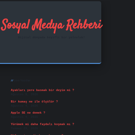
Sosyal Medya Rehberi
Dijital dünyada keyifli bir yolculuk!
Sidebar
ilbet mobil giriş
famecasino
vd casino
betexper.xy
Son Yazılar
Ayakları yere basmak bir deyim mi ?
Ağustos 5, 2026
Bir kumaş ne ile ölçülür ?
Ağustos 4, 2026
Apple SE ne demek ?
Ağustos 4, 2026
Yürümek mi daha faydalı koşmak mı ?
Temmuz 29, 2026