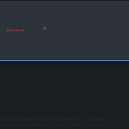
Hakkımızda
ak için aşağıdaki belgeler gereklidir: Çocuğun
nın ikametgah belgesi. Diğer gerekli belgeler. Vasi