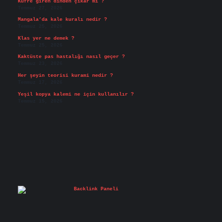
Küfre giren dinden çıkar mı ?
Temmuz 27, 2026
Mangala’da kale kuralı nedir ?
Temmuz 25, 2026
Klas yer ne demek ?
Temmuz 25, 2026
Kaktüste pas hastalığı nasıl geçer ?
Temmuz 23, 2026
Her şeyin teorisi kurami nedir ?
Temmuz 17, 2026
Yeşil kopya kalemi ne için kullanılır ?
Temmuz 15, 2026