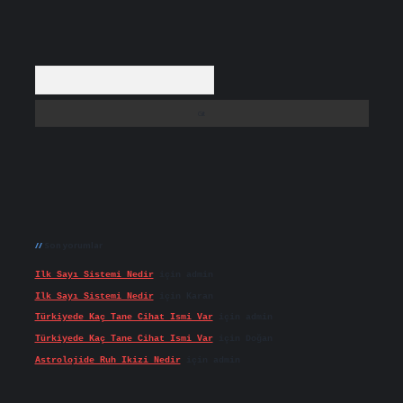
Arama
Son yorumlar
Ilk Sayı Sistemi Nedir
için
admin
Ilk Sayı Sistemi Nedir
için
Karan
Türkiyede Kaç Tane Cihat Ismi Var
için
admin
Türkiyede Kaç Tane Cihat Ismi Var
için
Doğan
Astrolojide Ruh Ikizi Nedir
için
admin