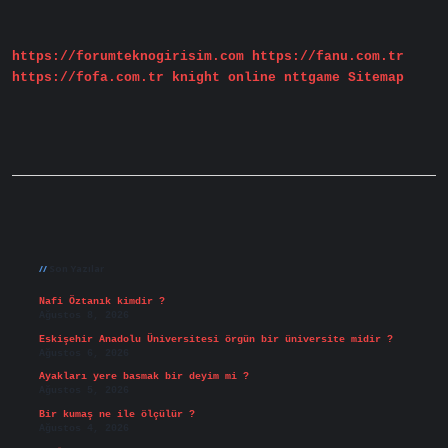
Eczanede
Çalışabilir
Mi
https://forumteknogirisim.com
https://fanu.com.tr
https://fofa.com.tr
knight online
nttgame
Sitemap
Sidebar
Son Yazılar
Nafi Öztanık kimdir ?
Ağustos 8, 2026
Eskişehir Anadolu Üniversitesi örgün bir üniversite midir ?
Ağustos 6, 2026
Ayakları yere basmak bir deyim mi ?
Ağustos 5, 2026
Bir kumaş ne ile ölçülür ?
Ağustos 4, 2026