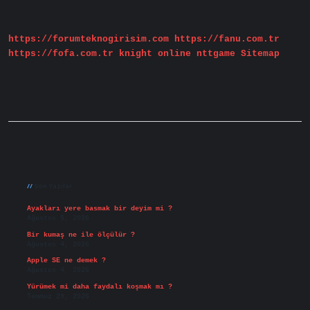
https://forumteknogirisim.com
https://fanu.com.tr
https://fofa.com.tr
knight online
nttgame
Sitemap
Sidebar
Son Yazılar
Ayakları yere basmak bir deyim mi ?
Ağustos 5, 2026
Bir kumaş ne ile ölçülür ?
Ağustos 4, 2026
Apple SE ne demek ?
Ağustos 4, 2026
Yürümek mi daha faydalı koşmak mı ?
Temmuz 29, 2026