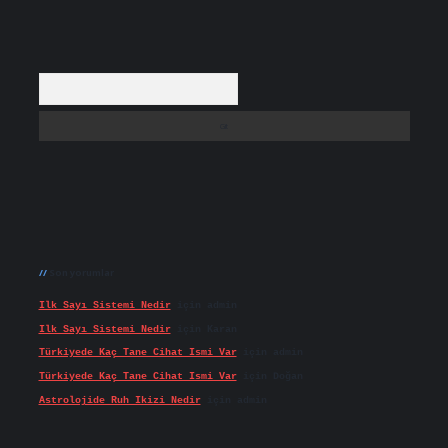
Arama
Son yorumlar
Ilk Sayı Sistemi Nedir
için
admin
Ilk Sayı Sistemi Nedir
için
Karan
Türkiyede Kaç Tane Cihat Ismi Var
için
admin
Türkiyede Kaç Tane Cihat Ismi Var
için
Doğan
Astrolojide Ruh Ikizi Nedir
için
admin