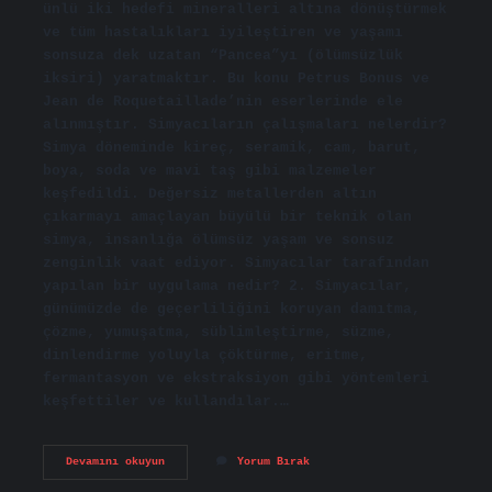
ünlü iki hedefi mineralleri altına dönüştürmek
ve tüm hastalıkları iyileştiren ve yaşamı
sonsuza dek uzatan “Pancea”yı (ölümsüzlük
iksiri) yaratmaktır. Bu konu Petrus Bonus ve
Jean de Roquetaillade’nin eserlerinde ele
alınmıştır. Simyacıların çalışmaları nelerdir?
Simya döneminde kireç, seramik, cam, barut,
boya, soda ve mavi taş gibi malzemeler
keşfedildi. Değersiz metallerden altın
çıkarmayı amaçlayan büyülü bir teknik olan
simya, insanlığa ölümsüz yaşam ve sonsuz
zenginlik vaat ediyor. Simyacılar tarafından
yapılan bir uygulama nedir? 2. Simyacılar,
günümüzde de geçerliliğini koruyan damıtma,
çözme, yumuşatma, süblimleştirme, süzme,
dinlendirme yoluyla çöktürme, eritme,
fermantasyon ve ekstraksiyon gibi yöntemleri
keşfettiler ve kullandılar.…
Simyacılar
Devamını okuyun
Yorum Bırak
Nelerle
Uğraşır