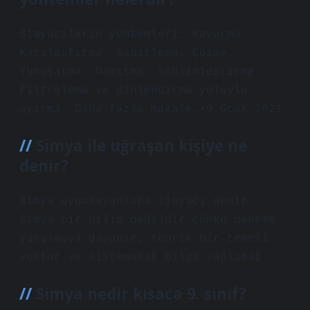
Simyacıların yöntemleri: Kavurma.
Katılaştırma. Sabitleme. Çözme.
Yumuşatma. Damıtma. Süblimleştirme.
Filtreleme ve dinlendirme yoluyla
ayırma. Daha fazla makale…•9 Ocak 2021
Simya ile uğraşan kişiye ne
denir?
Simya uygulayanlara simyacı denir.
Simya bir bilim değildir çünkü deneme
yanılmaya dayanır, teorik bir temeli
yoktur ve sistematik bilgi sağlamaz.
Simya nedir kısaca 9. sınıf?