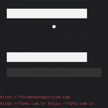
Web Sitesi
Daha sonraki yorumlarımda kullanılması için adım, e-
posta adresim ve site adresim bu tarayıcıya kaydedilsin.
9 - 5 kaçtır?
*
https://forumteknogirisim.com
https://fanu.com.tr
https://fofa.com.tr