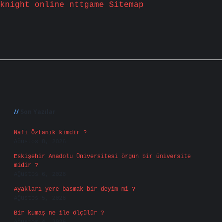
knight online
nttgame
Sitemap
Sidebar
Son Yazılar
Nafi Öztanık kimdir ?
Ağustos 8, 2026
Eskişehir Anadolu Üniversitesi örgün bir üniversite
midir ?
Ağustos 6, 2026
Ayakları yere basmak bir deyim mi ?
Ağustos 5, 2026
Bir kumaş ne ile ölçülür ?