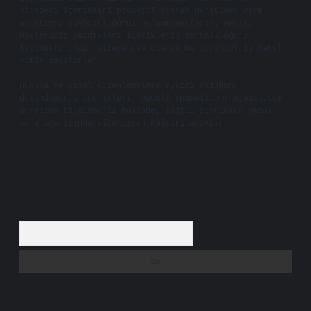
sitedeki içerikleri proaktif olarak denetleme veya
araştırma yükümlülüğümüz bulunmamaktadır. Ancak,
üyelerimiz yazdıkları içeriklerin sorumluluğunu
taşımakta olup, siteye üye olarak bu sorumluluğu kabul
etmiş sayılırlar.
Hukuka ve yasal düzenlemelere aykırı olduğunu
düşündüğünüz içerikleri,
backlinkpanelicomtr@gmail.com
adresine bildirmeniz halinde, ilgili içerikler yasal
süre içerisinde sitemizden kaldırılacaktır.
Arama