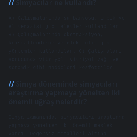
Simyacılar ne kullandı?
A) Çalışmalarında su banyosu, imbik ve
el terazisi gibi aletler kullandılar.
B) Çalışmalarında ekstraksiyon,
kristallendirme ve elektroliz gibi
yöntemler kullandılar. C) Çalışmaları
sonucunda vitriyol, vitriyol yağı ve
seramik gibi maddeleri keşfettiler.
Simya döneminde simyacıları
araştırma yapmaya yönelten iki
önemli uğraş nelerdir?
Simya zamanında, simyacıları araştırma
yapmaya yönelten iki önemli meslek
vardı. Değersiz metalleri altına