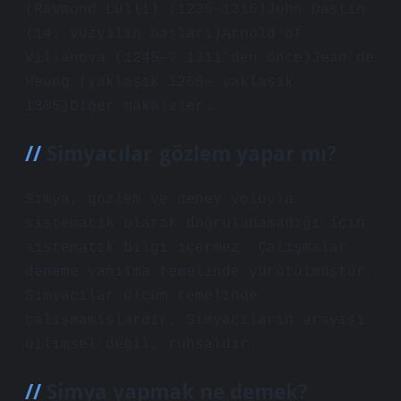
(Raymond Lulli) (1235–1315)John Dastin
(14. yüzyılın başları)Arnold of
Villanova (1245–? 1311’den önce)Jean de
Meung (yaklaşık 1250– yaklaşık
1305)Diğer makaleler…
Simyacılar gözlem yapar mı?
Simya, gözlem ve deney yoluyla
sistematik olarak doğrulanamadığı için
sistematik bilgi içermez. Çalışmalar
deneme yanılma temelinde yürütülmüştür.
Simyacılar ölçüm temelinde
çalışmamışlardır. Simyacıların arayışı
bilimsel değil, ruhsaldır.
Simya yapmak ne demek?