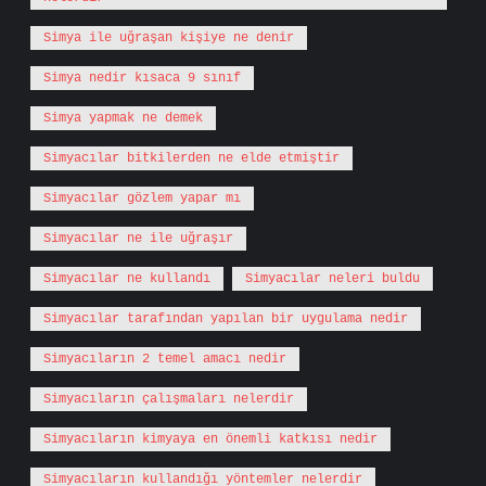
Simya ile uğraşan kişiye ne denir
Simya nedir kısaca 9 sınıf
Simya yapmak ne demek
Simyacılar bitkilerden ne elde etmiştir
Simyacılar gözlem yapar mı
Simyacılar ne ile uğraşır
Simyacılar ne kullandı
Simyacılar neleri buldu
Simyacılar tarafından yapılan bir uygulama nedir
Simyacıların 2 temel amacı nedir
Simyacıların çalışmaları nelerdir
Simyacıların kimyaya en önemli katkısı nedir
Simyacıların kullandığı yöntemler nelerdir