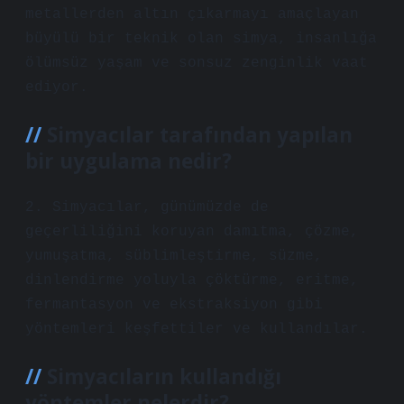
metallerden altın çıkarmayı amaçlayan
büyülü bir teknik olan simya, insanlığa
ölümsüz yaşam ve sonsuz zenginlik vaat
ediyor.
Simyacılar tarafından yapılan
bir uygulama nedir?
2. Simyacılar, günümüzde de
geçerliliğini koruyan damıtma, çözme,
yumuşatma, süblimleştirme, süzme,
dinlendirme yoluyla çöktürme, eritme,
fermantasyon ve ekstraksiyon gibi
yöntemleri keşfettiler ve kullandılar.
Simyacıların kullandığı
yöntemler nelerdir?