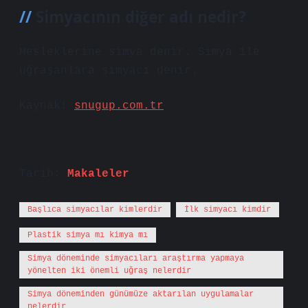
Simyacının diğer adı nedir?
Mesleklerine simya denir. Simya ile
uğraşanlara simyacı denir.
Kaynak:
snugup.com.tr
Tarih:
Makaleler
Başlıca simyacılar kimlerdir
İlk simyacı kimdir
Plastik simya mı kimya mı
Simya döneminde simyacıları araştırma yapmaya
yönelten iki önemli uğraş nelerdir
Simya döneminden günümüze aktarılan uygulamalar
nelerdir