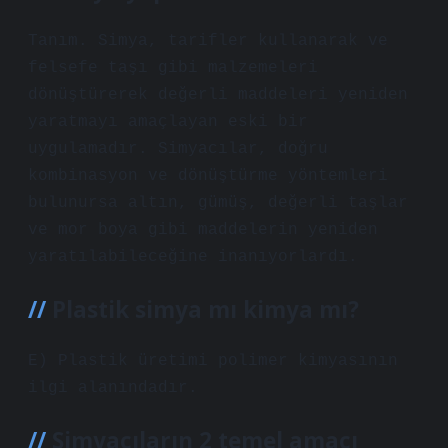
Tanım. Simya, tarifler kullanarak ve
felsefe taşı gibi malzemeleri
dönüştürerek değerli maddeleri yeniden
yaratmayı amaçlayan eski bir
uygulamadır. Simyacılar, doğru
kombinasyon ve dönüştürme yöntemleri
bulunursa altın, gümüş, değerli taşlar
ve mor boya gibi maddelerin yeniden
yaratılabileceğine inanıyorlardı.
Plastik simya mı kimya mı?
E) Plastik üretimi polimer kimyasının
ilgi alanındadır.
Simyacıların 2 temel amacı