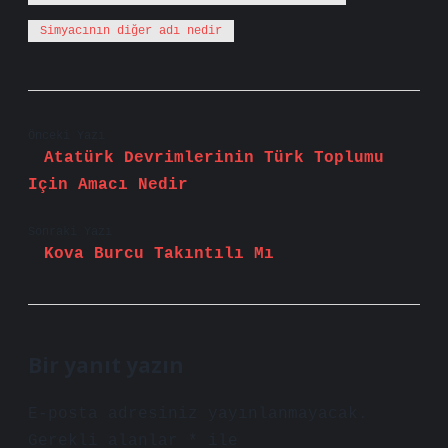
Simyacının diğer adı nedir
Önceki Yazı
Atatürk Devrimlerinin Türk Toplumu
Için Amacı Nedir
Sonraki Yazı
Kova Burcu Takıntılı Mı
Bir yanıt yazın
E-posta adresiniz yayınlanmayacak.
Gerekli alanlar
*
ile