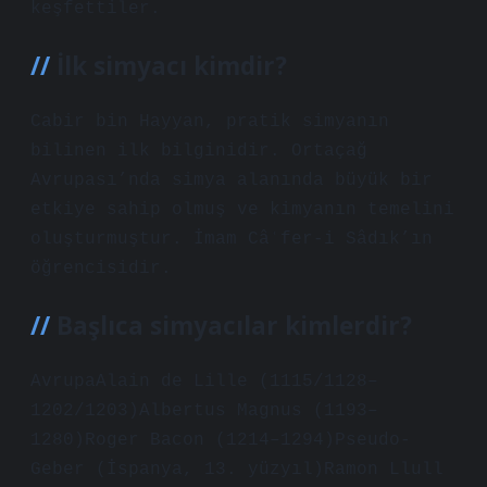
keşfettiler.
İlk simyacı kimdir?
Cabir bin Hayyan, pratik simyanın
bilinen ilk bilginidir. Ortaçağ
Avrupası’nda simya alanında büyük bir
etkiye sahip olmuş ve kimyanın temelini
oluşturmuştur. İmam Câʿfer-i Sâdık’ın
öğrencisidir.
Başlıca simyacılar kimlerdir?
AvrupaAlain de Lille (1115/1128–
1202/1203)Albertus Magnus (1193–
1280)Roger Bacon (1214–1294)Pseudo-
Geber (İspanya, 13. yüzyıl)Ramon Llull