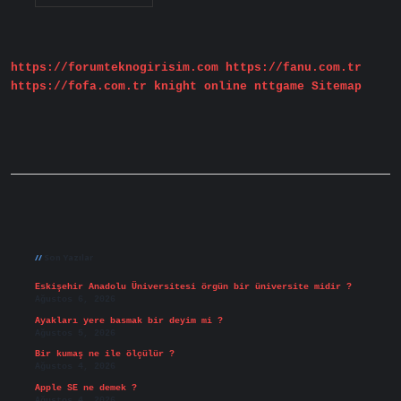
Nelerle
Uğraşır
https://forumteknogirisim.com
https://fanu.com.tr
https://fofa.com.tr
knight online
nttgame
Sitemap
Sidebar
Son Yazılar
Eskişehir Anadolu Üniversitesi örgün bir üniversite midir ?
Ağustos 6, 2026
Ayakları yere basmak bir deyim mi ?
Ağustos 5, 2026
Bir kumaş ne ile ölçülür ?
Ağustos 4, 2026
Apple SE ne demek ?
Ağustos 4, 2026