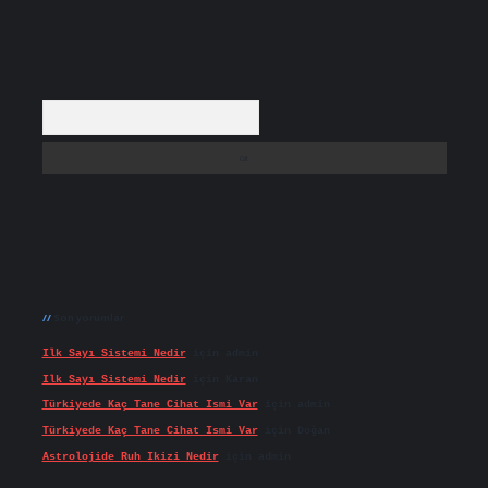
Arama
Son yorumlar
Ilk Sayı Sistemi Nedir
için
admin
Ilk Sayı Sistemi Nedir
için
Karan
Türkiyede Kaç Tane Cihat Ismi Var
için
admin
Türkiyede Kaç Tane Cihat Ismi Var
için
Doğan
Astrolojide Ruh Ikizi Nedir
için
admin