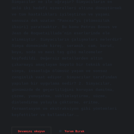
Simyacılar ne ile uğraşır? Simyacıların en
ünlü iki hedefi mineralleri altına dönüştürmek
ve tüm hastalıkları iyileştiren ve yaşamı
sonsuza dek uzatan “Pancea”yı (ölümsüzlük
iksiri) yaratmaktır. Bu konu Petrus Bonus ve
Jean de Roquetaillade’nin eserlerinde ele
alınmıştır. Simyacıların çalışmaları nelerdir?
Simya döneminde kireç, seramik, cam, barut,
boya, soda ve mavi taş gibi malzemeler
keşfedildi. Değersiz metallerden altın
çıkarmayı amaçlayan büyülü bir teknik olan
simya, insanlığa ölümsüz yaşam ve sonsuz
zenginlik vaat ediyor. Simyacılar tarafından
yapılan bir uygulama nedir? 2. Simyacılar,
günümüzde de geçerliliğini koruyan damıtma,
çözme, yumuşatma, süblimleştirme, süzme,
dinlendirme yoluyla çöktürme, eritme,
fermantasyon ve ekstraksiyon gibi yöntemleri
keşfettiler ve kullandılar.…
Simyacılar
Devamını okuyun
Yorum Bırak