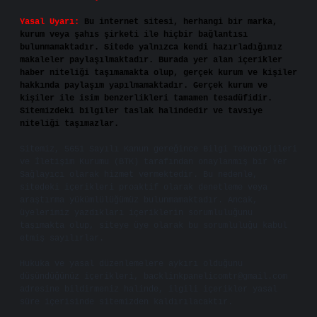
Yasal Uyarı:
Bu internet sitesi, herhangi bir marka,
kurum veya şahıs şirketi ile hiçbir bağlantısı
bulunmamaktadır. Sitede yalnızca kendi hazırladığımız
makaleler paylaşılmaktadır. Burada yer alan içerikler
haber niteliği taşımamakta olup, gerçek kurum ve kişiler
hakkında paylaşım yapılmamaktadır. Gerçek kurum ve
kişiler ile isim benzerlikleri tamamen tesadüfidir.
Sitemizdeki bilgiler taslak halindedir ve tavsiye
niteliği taşımazlar.
Sitemiz, 5651 Sayılı Kanun gereğince Bilgi Teknolojileri
ve İletişim Kurumu (BTK) tarafından onaylanmış bir Yer
Sağlayıcı olarak hizmet vermektedir. Bu nedenle,
sitedeki içerikleri proaktif olarak denetleme veya
araştırma yükümlülüğümüz bulunmamaktadır. Ancak,
üyelerimiz yazdıkları içeriklerin sorumluluğunu
taşımakta olup, siteye üye olarak bu sorumluluğu kabul
etmiş sayılırlar.
Hukuka ve yasal düzenlemelere aykırı olduğunu
düşündüğünüz içerikleri,
backlinkpanelicomtr@gmail.com
adresine bildirmeniz halinde, ilgili içerikler yasal
süre içerisinde sitemizden kaldırılacaktır.