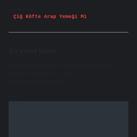
Sonraki Yazı
Çiğ Köfte Arap Yemeği Mi
Bir yanıt yazın
E-posta adresiniz yayınlanmayacak.
Gerekli alanlar
*
ile
işaretlenmişlerdir
Yorum