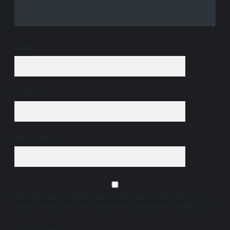
İsim*
E-Posta*
Web Sitesi
Daha sonraki yorumlarımda kullanılması için adım, e-
posta adresim ve site adresim bu tarayıcıya kaydedilsin.