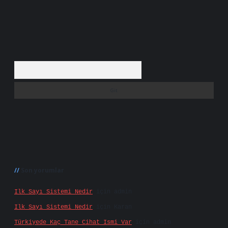
Arama
Son yorumlar
Ilk Sayı Sistemi Nedir
için
admin
Ilk Sayı Sistemi Nedir
için
Karan
Türkiyede Kaç Tane Cihat Ismi Var
için
admin