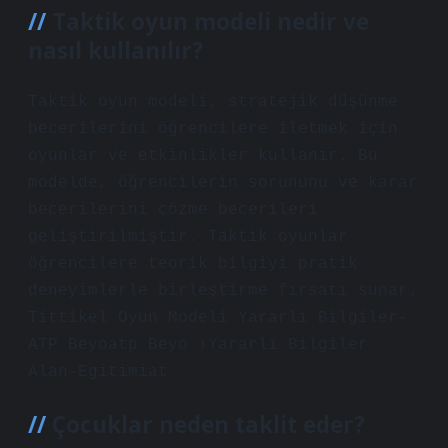
Taktik oyun modeli nedir ve
nasıl kullanılır?
Taktik oyun modeli, stratejik düşünme
becerilerini öğrencilere iletmek için
oyunlar ve etkinlikler kullanır. Bu
modelde, öğrencilerin sorununu ve karar
becerilerini çözme becerileri
geliştirilmiştir. Taktik oyunlar
öğrencilere teorik bilgiyi pratik
deneyimlerle birleştirme fırsatı sunar.
Tittikel Oyun Modeli Yararlı Bilgiler-
ATP Beyoatp Beyo ›Yararlı Bilgiler
Alan-Egitimiat
Çocuklar neden taklit eder?