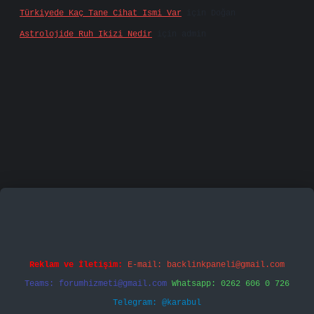
Türkiyede Kaç Tane Cihat Ismi Var
için
Doğan
Astrolojide Ruh Ikizi Nedir
için
admin
iriş
famecasino
vd casino
betexper.xyz
betci
betc
Reklam ve İletişim:
E-mail:
backlinkpaneli@gmail.com
Teams:
forumhizmeti@gmail.com
Whatsapp: 0262 606 0 726
Telegram: @karabul