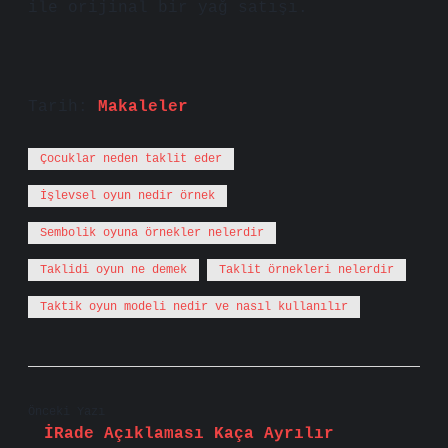
ile orijinal bir yağ satışı.
Tarih:
Makaleler
Çocuklar neden taklit eder
İşlevsel oyun nedir örnek
Sembolik oyuna örnekler nelerdir
Taklidi oyun ne demek
Taklit örnekleri nelerdir
Taktik oyun modeli nedir ve nasıl kullanılır
Önceki Yazı
İRade Açıklaması Kaça Ayrılır