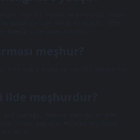
erişli coğrafi konumu ve elverişli iklim
rün potansiyeline sahip kılmıştır. Ürün
en önemli illerinden biridir.
sarması meşhur?
ç, orta yağlı kıyma ve çeşitli baharatlar.
i ilde meşhurdur?
. Dut yaprağı, fasulye yaprağı ve asma
ilir. Kiraz yapraklı Malatya Yeşilyurt
tesi 09.10.