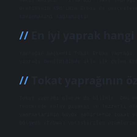
kanıtlamıştır. Yıllardır Tokat yaprağı
üretiminin %90’ının Erbaa’da gerçekleş
tanınmasını sağlamıştır.
En iyi yaprak hangi 
Yaprağın başkenti Tokat Erbaa yaprağı,
yaprağı denildiğinde akla ilk gelen Er
Tokat yaprağının öz
Tokat yaprağı olarak da bilinir. Onu m
tencerede kolay pişmesi ve lezzetli ol
yapraklarının büyük şehirlerde tokat y
bölgede (Erbaa) yetiştirilen üzümlerin