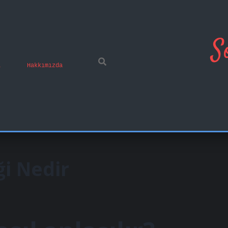
S
ı
Hakkımızda
ği Nedir