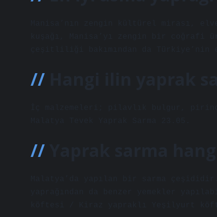
Manisa’nın zengin kültürel mirası, elv
kuşağı, Manisa’yı zengin bir coğrafi ü
çeşitliliği bakımından da Türkiye’nin 
Hangi ilin yaprak 
İç malzemeleri; pilavlık bulgur, pirin
Malatya Tevek Yaprak Sarma 23.05.
Yaprak sarma hang
Malatya’da yapılan bir sarma çeşididir
yaprağından da benzer yemekler yapılab
köftesi / Kiraz yapraklı Yeşilyurt köf