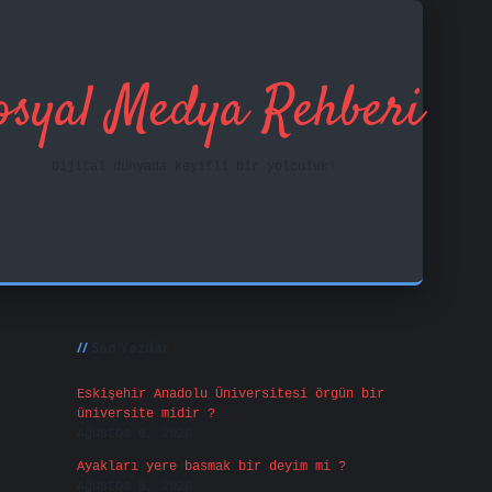
osyal Medya Rehberi
Dijital dünyada keyifli bir yolculuk!
Sidebar
ilbet mobil g
Son Yazılar
Eskişehir Anadolu Üniversitesi örgün bir
üniversite midir ?
Ağustos 6, 2026
Ayakları yere basmak bir deyim mi ?
Ağustos 5, 2026