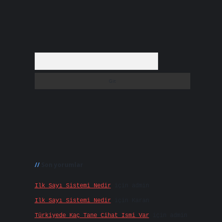
Arama
Son yorumlar
Ilk Sayı Sistemi Nedir
için
admin
Ilk Sayı Sistemi Nedir
için
Karan
Türkiyede Kaç Tane Cihat Ismi Var
için
admin