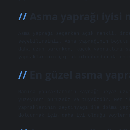
Asma yaprağı iyisi n
Asma yaprağı seçerken açık renkli, inc
seçebilirsiniz. Asma yaprağının boyutu
daha uzun sürerken, küçük yaprakları s
yapraklarının çıplak olduğundan da emi
En güzel asma yapr
Manisa yapraklarının kaynağı beyaz üzü
yüzeyleri pürüzsüz ve tüysüzdür. Her i
yapraklarının zeytinyağı ile dolma yap
doldurmak için daha iyi olduğu söylenm