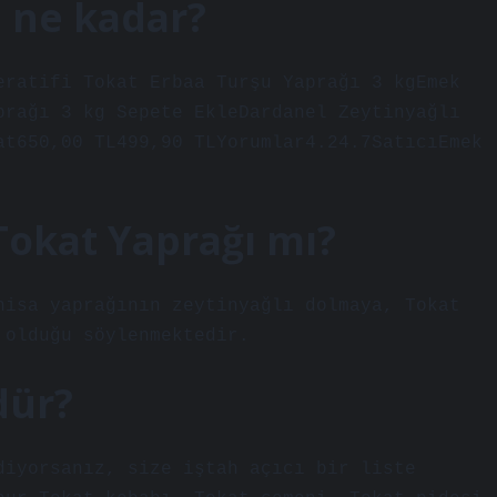
ı ne kadar?
eratifi Tokat Erbaa Turşu Yaprağı 3 kgEmek
prağı 3 kg Sepete EkleDardanel Zeytinyağlı
at650,00 TL499,90 TLYorumlar4.24.7SatıcıEmek
Tokat Yaprağı mı?
nisa yaprağının zeytinyağlı dolmaya, Tokat
 olduğu söylenmektedir.
dür?
diyorsanız, size iştah açıcı bir liste