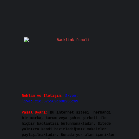
Reklam ve İletişim:
Skype:
live:.cid.575569c608265c69
Yasal Uyarı:
Bu internet sitesi, herhangi
bir marka, kurum veya şahıs şirketi ile
hiçbir bağlantısı bulunmamaktadır. Sitede
yalnızca kendi hazırladığımız makaleler
paylaşılmaktadır. Burada yer alan içerikler