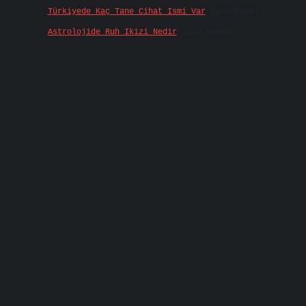
Türkiyede Kaç Tane Cihat Ismi Var
için
Doğan
Astrolojide Ruh Ikizi Nedir
için
admin