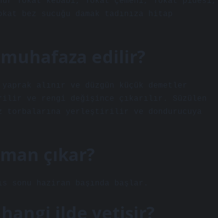
hur Tokat kebabı, Tokat çemeni, Tokat pidesi,
okat bez sucuğu damak tadınıza hitap
 muhafaza edilir?
 yaprak alınır ve düzgün küçük demetler
rilir ve rengi değişince çıkarılır. Süzülen
z torbalarına yerleştirilir ve dondurucuya
aman çıkar?
ıs sonu haziran başında başlar.
hangi ilde yetişir?