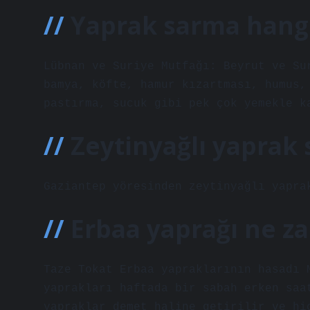
Yaprak sarma hangi 
Lübnan ve Suriye Mutfağı: Beyrut ve Su
bamya, köfte, hamur kızartması, humus,
pastırma, sucuk gibi pek çok yemekle k
Zeytinyağlı yaprak 
Gaziantep yöresinden zeytinyağlı yapra
Erbaa yaprağı ne z
Taze Tokat Erbaa yapraklarının hasadı 
yaprakları haftada bir sabah erken saa
yapraklar demet haline getirilir ve hi