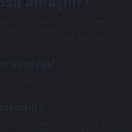
sıl anlaşılır?
ağı ve Manisa Yaprağı’dır. İkisi arasındaki
na göre Tokat yaprağı, renkli asma
üdür. Ancak Manisa yaprağı için durum böyle
ur yaprağı?
prağı, sadece Tokat’ta yetişen narin beyaz
nerenin?
rçek Erbaa yaprağı resmi alanda da kendini