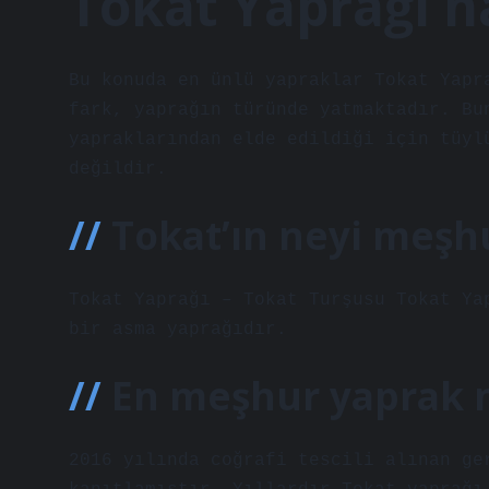
Tokat Yaprağı na
Bu konuda en ünlü yapraklar Tokat Yapr
fark, yaprağın türünde yatmaktadır. Bu
yapraklarından elde edildiği için tüyl
değildir.
Tokat’ın neyi meşh
Tokat Yaprağı – Tokat Turşusu Tokat Ya
bir asma yaprağıdır.
En meşhur yaprak 
2016 yılında coğrafi tescili alınan ge