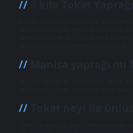
3 kilo Tokat Yaprağ
En Çok Karşılaştırılan Emek Kadın Koop
Kadın Kooperatifi Tokat Erbaa Turşu Ya
Somon Poşeti 80 gr 4’lü Sepete EkleFiy
Kadın KooperatifiDARDANELMiktar-80 gr
Manisa yaprağı mı 
Her iki yaprak da lezzetlidir ancak Ma
yaprağının ise et dolmasına daha uygun
Tokat neyi ile ünlü
Tokat’ın nesiyle ünlü olduğunu merak e