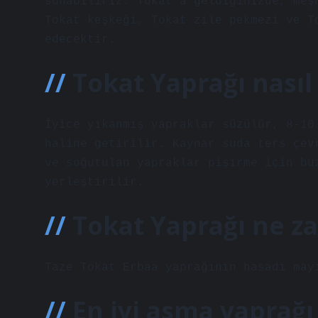
sunabiliriz. Tokat’a geldiğinizde, meş
Tokat keşkeği, Tokat zile pekmezi ve T
edecektir.
Tokat Yaprağı nasıl
İyice yıkanmış yapraklar süzülür, 8-10
haline getirilir. Kaynar suda ters çev
ve soğutulan yapraklar pişirme için bu
yerleştirilir.
Tokat Yaprağı ne z
Taze Tokat Erbaa yaprağının hasadı may
En iyi asma yaprağı 