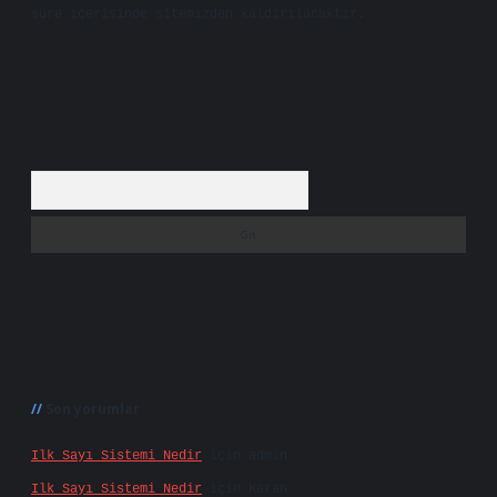
süre içerisinde sitemizden kaldırılacaktır.
Arama
Son yorumlar
Ilk Sayı Sistemi Nedir
için
admin
Ilk Sayı Sistemi Nedir
için
Karan