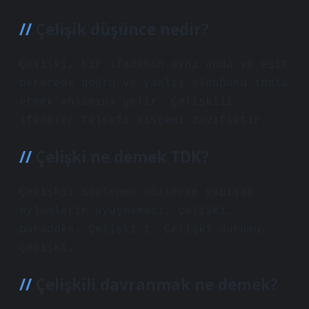
Çelişik düşünce nedir?
Çelişki, bir ifadenin aynı anda ve eşit
derecede doğru ve yanlış olduğunu iddia
etmek anlamına gelir. Çelişkili
ifadeler felsefi sistemi zayıflatır.
Çelişki ne demek TDK?
Çelişki: Söylenen sözlerle yapılan
eylemlerin uyuşmaması, çelişki,
paradoks. Çelişki 1. Çelişki durumu,
çelişki.
Çelişkili davranmak ne demek?