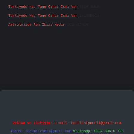
Türkiyede Kaç Tane Cihat Ismi Var
için
admin
Türkiyede Kaç Tane Cihat Ismi Var
için
Doğan
Astrolojide Ruh Ikizi Nedir
için
admin
mecasino
vd casino
betexper.xyz
betci
betci.bet
h
Reklam ve İletişim:
E-mail:
backlinkpaneli@gmail.com
Teams:
forumhizmeti@gmail.com
Whatsapp: 0262 606 0 726