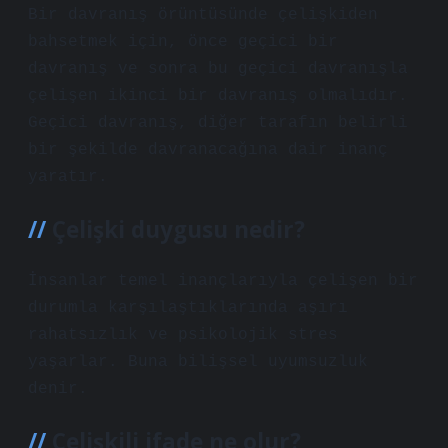
Bir davranış örüntüsünde çelişkiden
bahsetmek için, önce geçici bir
davranış ve sonra bu geçici davranışla
çelişen ikinci bir davranış olmalıdır.
Geçici davranış, diğer tarafın belirli
bir şekilde davranacağına dair inanç
yaratır.
Çelişki duygusu nedir?
İnsanlar temel inançlarıyla çelişen bir
durumla karşılaştıklarında aşırı
rahatsızlık ve psikolojik stres
yaşarlar. Buna bilişsel uyumsuzluk
denir.
Çelişkili ifade ne olur?