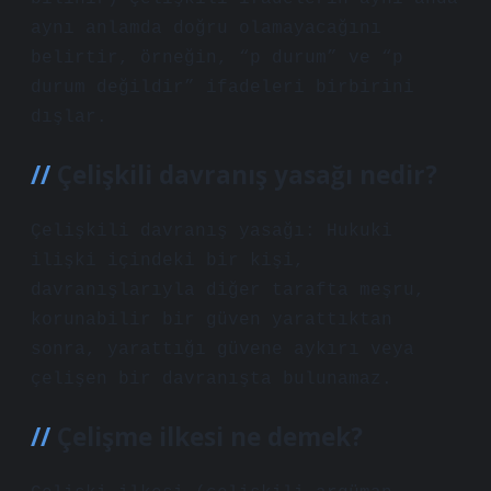
aynı anlamda doğru olamayacağını
belirtir, örneğin, “p durum” ve “p
durum değildir” ifadeleri birbirini
dışlar.
Çelişkili davranış yasağı nedir?
Çelişkili davranış yasağı: Hukuki
ilişki içindeki bir kişi,
davranışlarıyla diğer tarafta meşru,
korunabilir bir güven yarattıktan
sonra, yarattığı güvene aykırı veya
çelişen bir davranışta bulunamaz.
Çelişme ilkesi ne demek?