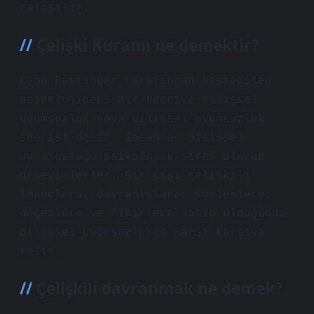
çalışılır.
Çelişki Kuramı ne demektir?
Leon Festinger tarafından keşfedilen
psikolojideki bir teoriye bilişsel
uyumsuzluk veya bilişsel uyumsuzluk
teorisi denir. İnsanlar bilişsel
uyumsuzluğu psikolojik stres olarak
deneyimlerler. Bir kişi çelişkili
inançlara, davranışlara, söylemlere,
değerlere ve fikirlere sahip olduğunda
bilişsel uyumsuzlukla karşı karşıya
kalır.
Çelişkili davranmak ne demek?