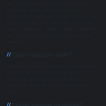
Bir davranış örüntüsünde çelişkiden
bahsetmek için, önce geçici bir
davranış ve sonra bu geçici davranışla
çelişen ikinci bir davranış olmalıdır.
Geçici davranış, diğer tarafın belirli
bir şekilde davranacağına dair inanç
yaratır.
Çelişki duygusu nedir?
İnsanlar temel inançlarıyla çelişen bir
durumla karşılaştıklarında aşırı
rahatsızlık ve psikolojik stres
yaşarlar. Buna bilişsel uyumsuzluk
denir.
Çelişki yapmak ne demek?