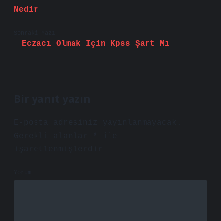
Nedir
Sonraki Yazı
Eczacı Olmak Için Kpss Şart Mı
Bir yanıt yazın
E-posta adresiniz yayınlanmayacak.
Gerekli alanlar
*
ile
işaretlenmişlerdir
Yorum