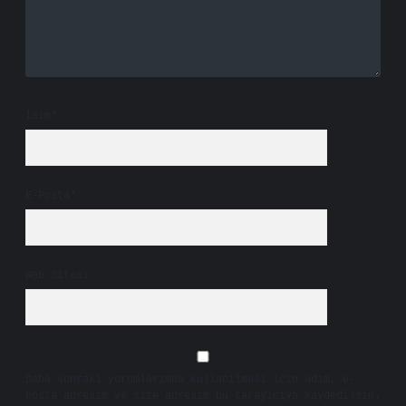
İsim*
E-Posta*
Web Sitesi
Daha sonraki yorumlarımda kullanılması için adım, e-
posta adresim ve site adresim bu tarayıcıya kaydedilsin.