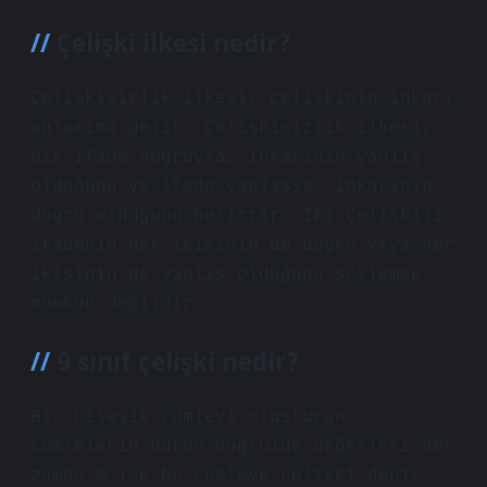
Çelişki ilkesi nedir?
Çelişkisizlik ilkesi, çelişkinin inkarı
anlamına gelir. Çelişkisizlik ilkesi,
bir ifade doğruysa, inkarının yanlış
olduğunu ve ifade yanlışsa, inkarının
doğru olduğunu belirtir. İki çelişkili
ifadenin her ikisinin de doğru veya her
ikisinin de yanlış olduğunu söylemek
mümkün değildir.
9 sınıf çelişki nedir?
Bir bileşik cümleyi oluşturan
cümlelerin bütün doğruluk değerleri her
zaman 0 ise bu cümleye çelişki denir.