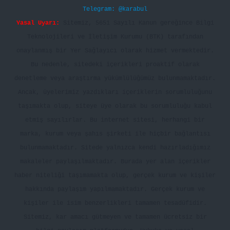
Telegram: @karabul
Yasal Uyarı:
Sitemiz, 5651 Sayılı Kanun gereğince Bilgi
Teknolojileri ve İletişim Kurumu (BTK) tarafından
onaylanmış bir Yer Sağlayıcı olarak hizmet vermektedir.
Bu nedenle, sitedeki içerikleri proaktif olarak
denetleme veya araştırma yükümlülüğümüz bulunmamaktadır.
Ancak, üyelerimiz yazdıkları içeriklerin sorumluluğunu
taşımakta olup, siteye üye olarak bu sorumluluğu kabul
etmiş sayılırlar. Bu internet sitesi, herhangi bir
marka, kurum veya şahıs şirketi ile hiçbir bağlantısı
bulunmamaktadır. Sitede yalnızca kendi hazırladığımız
makaleler paylaşılmaktadır. Burada yer alan içerikler
haber niteliği taşımamakta olup, gerçek kurum ve kişiler
hakkında paylaşım yapılmamaktadır. Gerçek kurum ve
kişiler ile isim benzerlikleri tamamen tesadüfidir.
Sitemiz, kar amacı gütmeyen ve tamamen ücretsiz bir