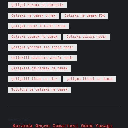
Çelişki Kuramı ne demektir
Çelişki ne demek örnek
Çelişki ne demek TDK
Çelişki nedir felsefe örnek
Çelişki yapmak ne demek
Çelişki yasası nedir
Çelişki yöntemi ile ispat nedir
Çelişkili davranış yasağı nedir
Çelişkili davranmak ne demek
Çelişkili ifade ne olur
Çelişme ilkesi ne demek
Totoloji ve çelişki ne demek
Önceki Yazı
Kuranda Geçen Cumartesi Günü Yasağı