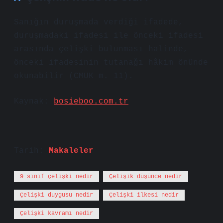
Sanığın duruşmada verdiği ifadede,
duruşmadaki ifadesi ile önceki ifadesi
arasında çelişki bulunması halinde,
önceki ifadesinin tutanağı hâkim önünde
okunabilir (CMUK m. 11).
Kaynak:
bosieboo.com.tr
Tarih:
Makaleler
9 sınıf çelişki nedir
Çelişik düşünce nedir
Çelişki duygusu nedir
Çelişki ilkesi nedir
Çelişki kavramı nedir