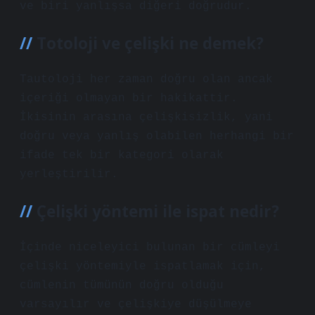
ve biri yanlışsa diğeri doğrudur.
Totoloji ve çelişki ne demek?
Tautoloji her zaman doğru olan ancak
içeriği olmayan bir hakikattir.
İkisinin arasına çelişkisizlik, yani
doğru veya yanlış olabilen herhangi bir
ifade tek bir kategori olarak
yerleştirilir.
Çelişki yöntemi ile ispat nedir?
İçinde niceleyici bulunan bir cümleyi
çelişki yöntemiyle ispatlamak için,
cümlenin tümünün doğru olduğu
varsayılır ve çelişkiye düşülmeye