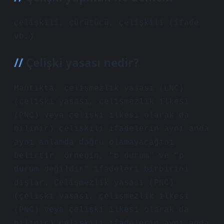
çelişkili, çürütücü, çelişkili (ifade
vb.)
Çelişki yasası nedir?
Mantıkta, çelişmezlik yasası (LNC)
(çelişki yasası, çelişmezlik ilkesi
(PNC) veya çelişki ilkesi olarak da
bilinir) çelişkili ifadelerin aynı anda
aynı anlamda doğru olamayacağını
belirtir, örneğin, “p durum” ve “p
durum değildir” ifadeleri birbirini
dışlar. Çelişmezlik yasası (PNC)
(çelişki yasası, çelişmezlik ilkesi
(PNC) veya çelişki ilkesi olarak da
bilinir) çelişkili ifadelerin aynı anda