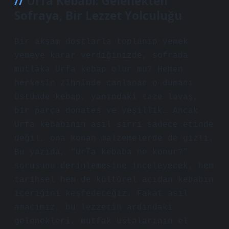
Urfa Kebabı: Gelenekten
Sofraya, Bir Lezzet Yolculuğu
Bir akşam dostlarla toplanıp yemek
yemeye karar verdiğinizde, sofrada
mutlaka Urfa kebap olur mu? Hemen
herkesin zihninde canlanan o dumanı
üstünde kebap, yanındaki taze lavaş,
bir parça domates ve yeşillik… Ancak
Urfa kebabının asıl sırrı sadece etinde
değil, ona konan malzemelerde de gizli.
Bu yazıda, “Urfa kebaba ne konur?”
sorusunu derinlemesine inceleyecek, hem
tarihsel hem de kültürel açıdan kebabın
içeriğini keşfedeceğiz. Fakat asıl
amacımız, bu lezzetin ardındaki
gelenekleri, mutfak ustalarının el