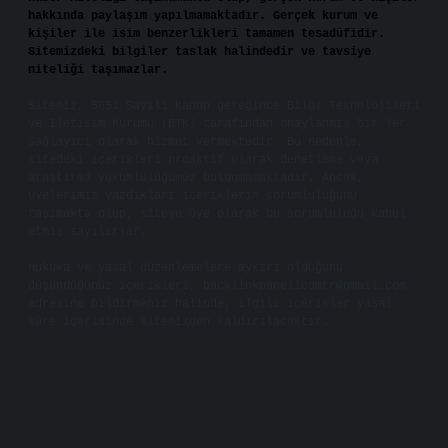
hakkında paylaşım yapılmamaktadır. Gerçek kurum ve
kişiler ile isim benzerlikleri tamamen tesadüfidir.
Sitemizdeki bilgiler taslak halindedir ve tavsiye
niteliği taşımazlar.
Sitemiz, 5651 Sayılı Kanun gereğince Bilgi Teknolojileri
ve İletişim Kurumu (BTK) tarafından onaylanmış bir Yer
Sağlayıcı olarak hizmet vermektedir. Bu nedenle,
sitedeki içerikleri proaktif olarak denetleme veya
araştırma yükümlülüğümüz bulunmamaktadır. Ancak,
üyelerimiz yazdıkları içeriklerin sorumluluğunu
taşımakta olup, siteye üye olarak bu sorumluluğu kabul
etmiş sayılırlar.
Hukuka ve yasal düzenlemelere aykırı olduğunu
düşündüğünüz içerikleri,
backlinkpanelicomtr@gmail.com
adresine bildirmeniz halinde, ilgili içerikler yasal
süre içerisinde sitemizden kaldırılacaktır.