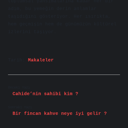
toplumsal yansımalarına kadar her bir
adım, bu yemeğin derin anlamlar
taşıdığını gösteriyor. Her ısırıkta,
hem geçmişin hem de günümüzün kültürel
izlerini taşıyor.
Tarih:
Makaleler
Önceki Yazı
Cahide’nin sahibi kim ?
Sonraki Yazı
Bir fincan kahve neye iyi gelir ?