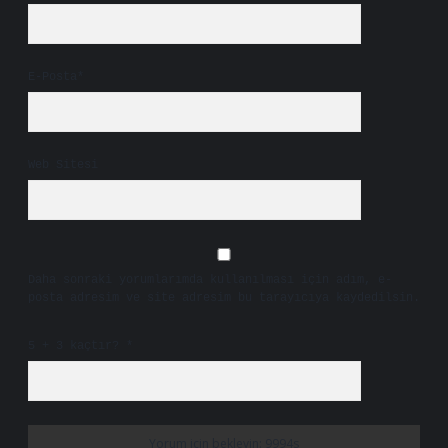
E-Posta*
Web Sitesi
Daha sonraki yorumlarımda kullanılması için adım, e-
posta adresim ve site adresim bu tarayıcıya kaydedilsin.
5 + 3 kaçtır?
*