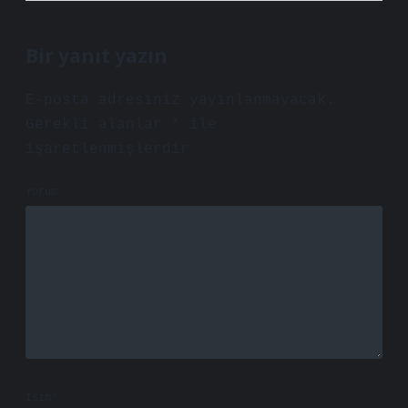
Bir yanıt yazın
E-posta adresiniz yayınlanmayacak.
Gerekli alanlar
*
ile
işaretlenmişlerdir
Yorum
İsim*