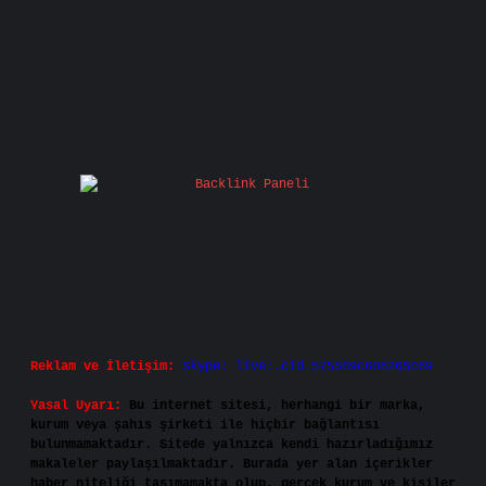
Reklam ve İletişim:
Skype: live:.cid.575569c608265c69
Yasal Uyarı:
Bu internet sitesi, herhangi bir marka,
kurum veya şahıs şirketi ile hiçbir bağlantısı
bulunmamaktadır. Sitede yalnızca kendi hazırladığımız
makaleler paylaşılmaktadır. Burada yer alan içerikler
haber niteliği taşımamakta olup, gerçek kurum ve kişiler