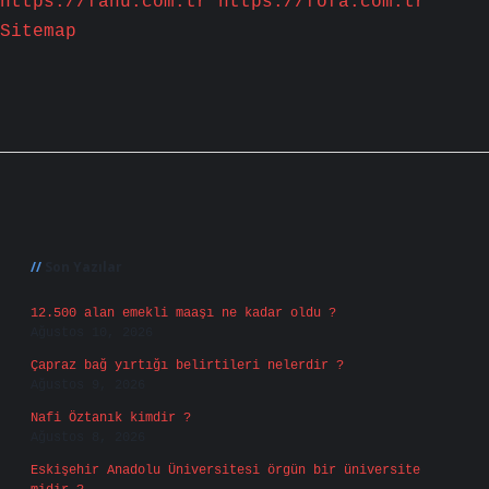
https://fanu.com.tr
https://fofa.com.tr
Sitemap
Sidebar
Son Yazılar
12.500 alan emekli maaşı ne kadar oldu ?
Ağustos 10, 2026
Çapraz bağ yırtığı belirtileri nelerdir ?
Ağustos 9, 2026
Nafi Öztanık kimdir ?
Ağustos 8, 2026
Eskişehir Anadolu Üniversitesi örgün bir üniversite