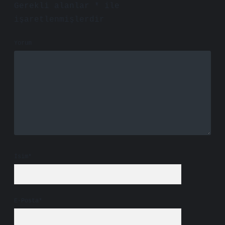
Gerekli alanlar
*
ile
işaretlenmişlerdir
Yorum
İsim*
E-Posta*