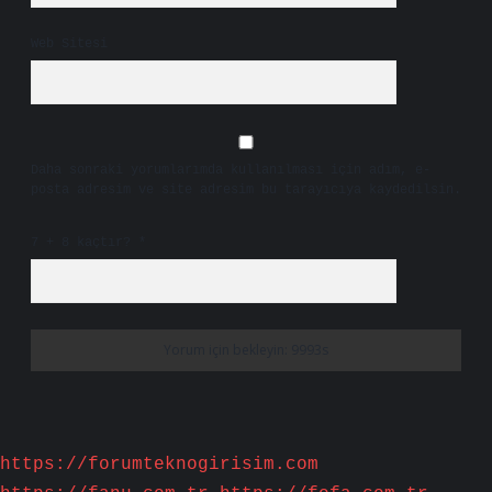
Web Sitesi
Daha sonraki yorumlarımda kullanılması için adım, e-
posta adresim ve site adresim bu tarayıcıya kaydedilsin.
7 + 8 kaçtır?
*
https://forumteknogirisim.com