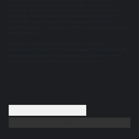
Sağlayıcı olarak hizmet vermektedir. Bu nedenle,
sitedeki içerikleri proaktif olarak denetleme veya
araştırma yükümlülüğümüz bulunmamaktadır. Ancak,
üyelerimiz yazdıkları içeriklerin sorumluluğunu
taşımakta olup, siteye üye olarak bu sorumluluğu kabul
etmiş sayılırlar.
Hukuka ve yasal düzenlemelere aykırı olduğunu
düşündüğünüz içerikleri,
backlinkpanelicomtr@gmail.com
adresine bildirmeniz halinde, ilgili içerikler yasal
süre içerisinde sitemizden kaldırılacaktır.
Arama