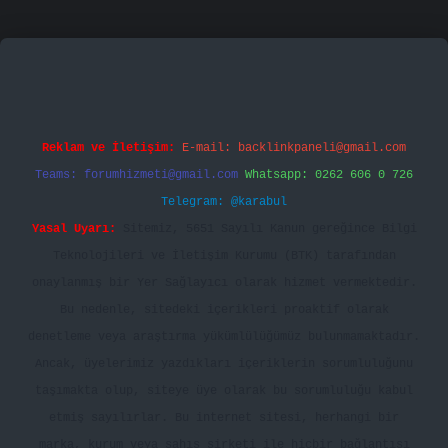
asino
vd casino
betexper.xyz
betci
betci.bet
https
Reklam ve İletişim:
E-mail:
backlinkpaneli@gmail.com
Teams:
forumhizmeti@gmail.com
Whatsapp: 0262 606 0 726
Telegram: @karabul
Yasal Uyarı:
Sitemiz, 5651 Sayılı Kanun gereğince Bilgi
Teknolojileri ve İletişim Kurumu (BTK) tarafından
onaylanmış bir Yer Sağlayıcı olarak hizmet vermektedir.
Bu nedenle, sitedeki içerikleri proaktif olarak
denetleme veya araştırma yükümlülüğümüz bulunmamaktadır.
Ancak, üyelerimiz yazdıkları içeriklerin sorumluluğunu
taşımakta olup, siteye üye olarak bu sorumluluğu kabul
etmiş sayılırlar. Bu internet sitesi, herhangi bir
marka, kurum veya şahıs şirketi ile hiçbir bağlantısı