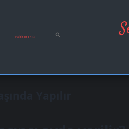
S
ı
Hakkımızda
şında Yapılır