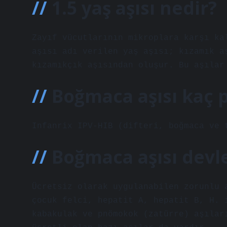
1.5 yaş aşısı nedir?
Zayıf vücutlarının mikroplara karşı ka
aşısı adı verilen yaş aşısı; kızamık a
kızamıkçık aşısından oluşur. Bu aşılar
Boğmaca aşısı kaç 
Infanrix IPV-HIB (difteri, boğmaca ve 
Boğmaca aşısı devle
Ücretsiz olarak uygulanabilen zorunlu 
çocuk felci, hepatit A, hepatit B, H. 
kabakulak ve pnömokok (zatürre) aşılar