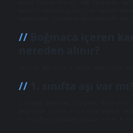
polio (çocuk felci), MMR (kızamık, kız
belirli aşıları içerir. Bu aşılar çocu
bağışıklık sistemini güçlendirmek için
Boğmaca içeren kar
nereden alınır?
Kartlar HES veya e-Nabız uygulaması üz
1. sınıfta aşı var mı
1 Temmuz 2020’den itibaren, daha önce 
uygulanan aşılar artık aile sağlık mer
1. sınıfta uygulanan aşılar artık 4 ya