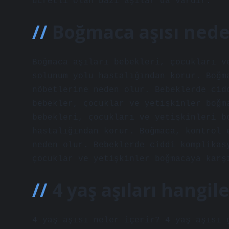
ücretli olan bazı aşılar da vardır.
Boğmaca aşısı nede
Boğmaca aşıları bebekleri, çocukları v
solunum yolu hastalığından korur. Boğm
nöbetlerine neden olur. Bebeklerde cid
bebekler, çocuklar ve yetişkinler boğm
bebekleri, çocukları ve yetişkinleri b
hastalığından korur. Boğmaca, kontrol 
neden olur. Bebeklerde ciddi komplikas
çocuklar ve yetişkinler boğmacaya karş
4 yaş aşıları hangile
4 yaş aşısı neler içerir? 4 yaş aşısı 