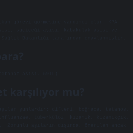
lkan görevi görmesine yardımcı olur. KPA
şısı, suçiçeği aşısı, kabakulak aşısı ve
 Sağlık Bakanlığı tarafından onaylanmıştır.
para?
tetanoz aşısı, 59TL)
t karşılıyor mu?
aşılar şunlardır: difteri, boğmaca, tetanos,
influenzae, tüberküloz, kızamık, kızamıkçık,
ı. Zorunlu aşıların dışında, önerilen ancak