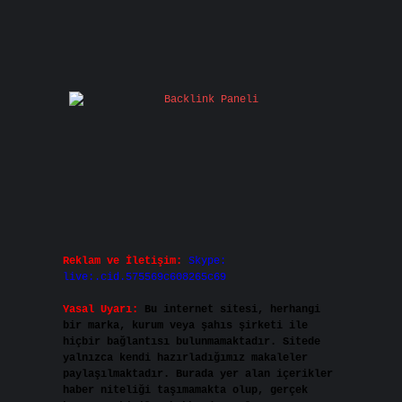
Reklam ve İletişim:
Skype:
live:.cid.575569c608265c69
Yasal Uyarı:
Bu internet sitesi, herhangi
bir marka, kurum veya şahıs şirketi ile
hiçbir bağlantısı bulunmamaktadır. Sitede
yalnızca kendi hazırladığımız makaleler
paylaşılmaktadır. Burada yer alan içerikler
haber niteliği taşımamakta olup, gerçek