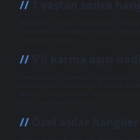
1 yaştan sonra hang
Hepatit A, kızamık, kızamıkçık, kabaku
sonra yapılır. Hepatit A aşısı: İnakti
çocuklara yapılır.
5’li karma aşısı ned
Karma aşının toplam dört dozu yapılır:
aşı; zatürre, orta kulak iltihabı ve m
boğmaca, inaktif çocuk felci ve Haemop
karşı uygulanan bir aşıdır.
Özel aşılar hangiler