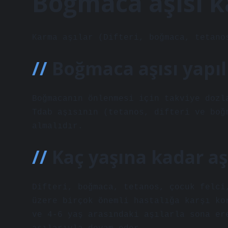
Boğmaca aşısı ka
Karma aşılar (Difteri, boğmaca, tetano
Boğmaca aşısı yapı
Boğmacanın önlenmesi için takviye dozl
Tdab aşısının (tetanos, difteri ve boğ
almalıdır.
Kaç yaşına kadar aşı
Difteri, boğmaca, tetanos, çocuk felci
üzere birçok önemli hastalığa karşı ko
ve 4-6 yaş arasındaki aşılarla sona er