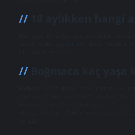
aşılarıyla devam eder.
18 aylıkken hangi aş
Kaç tane 18 aylık aşı mevcuttur sorusu
beşli karma aşının bir dozu, hepatit A
bir tüpte verilir.
Boğmaca kaç yaşa k
Boğmaca aşısı genellikle difteri ve te
(hücresiz: hücre içermez, bakteriden b
çocuklara verilir. Tdap aşısı 11 ila 1
olarak verilir. Tam olarak aşılanmamış
verilir.