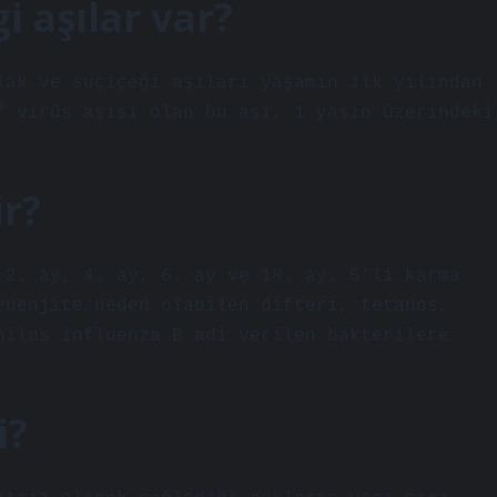
i aşılar var?
lak ve suçiçeği aşıları yaşamın ilk yılından
f virüs aşısı olan bu aşı, 1 yaşın üzerindeki
ir?
 2. ay, 4. ay, 6. ay ve 18. ay. 5’li karma
enenjite neden olabilen difteri, tetanos,
hilus influenza B adı verilen bakterilere
i?