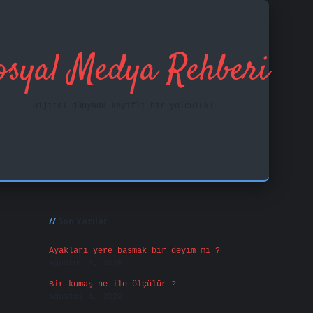
osyal Medya Rehberi
Dijital dünyada keyifli bir yolculuk!
Sidebar
ilbet mobil giriş
f
Son Yazılar
Ayakları yere basmak bir deyim mi ?
Ağustos 5, 2026
Bir kumaş ne ile ölçülür ?
Ağustos 4, 2026