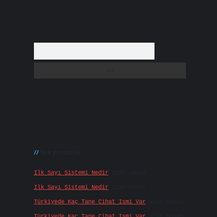
Arama
Son yorumlar
Ilk Sayı Sistemi Nedir
için
admin
Ilk Sayı Sistemi Nedir
için
Karan
Türkiyede Kaç Tane Cihat Ismi Var
için
admin
Türkiyede Kaç Tane Cihat Ismi Var
için
Doğan