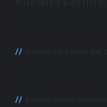
Kur’an-ı Kerim’
Kuran’dan bir kavram olan “Beyan”, söz
açıklamak” anlamına gelir. Kuran-ı Ker
sonra, Kuran’ın bazı kelimeleri gibi “
uğradı.
Beyan ve tefsir ne
3. Beyân-ı Tefsîr. Mucmel, muşkil ve h
demektir. Örneğin, Kur’an’da “salat” (
kelimelerle kastedilen şey. Peygamber’
amacıyla hazırlanmış tefsir örneklerid
Beyan nedir diyane