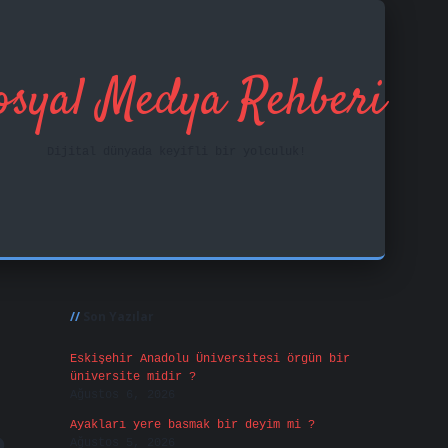
osyal Medya Rehberi
Dijital dünyada keyifli bir yolculuk!
Sidebar
ilbet mobil giri
Son Yazılar
Eskişehir Anadolu Üniversitesi örgün bir
üniversite midir ?
Ağustos 6, 2026
Ayakları yere basmak bir deyim mi ?
Ağustos 5, 2026