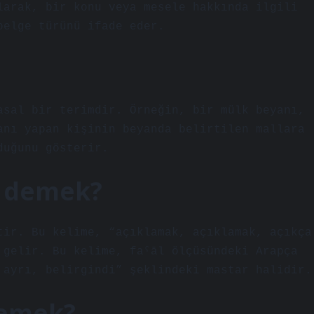
larak, bir konu veya mesele hakkında ilgili
belge türünü ifade eder.
asal bir terimdir. Örneğin, bir mülk beyanı,
anı yapan kişinin beyanda belirtilen mallara
duğunu gösterir.
e demek?
 gelir. Bu kelime, faˁāl ölçüsündeki Arapça
gindi, ayrı, belirgindi” şeklindeki mastar halidir.
demek?