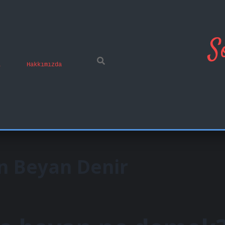
S
ı
Hakkımızda
n Beyan Denir