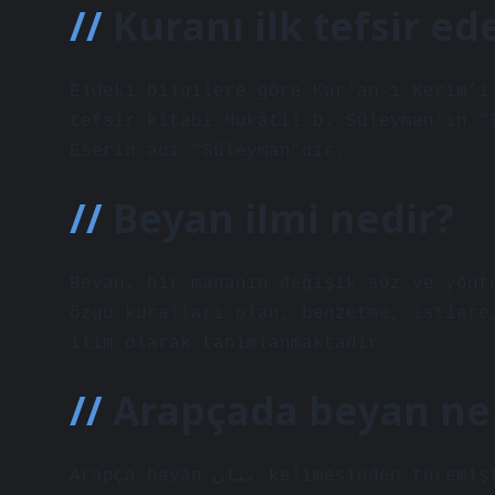
Kuranı ilk tefsir ed
Eldeki bilgilere göre Kur’an-ı Kerim’i
tefsir kitabı Mukâtil b. Süleyman’ın “
Eserin adı “Süleyman”dır.
Beyan ilmi nedir?
Beyan, bir mananın değişik söz ve yönt
özgü kuralları olan, benzetme, istiare
ilim olarak tanımlanmaktadır.
Arapçada beyan n
Arapça bayān بيان kelimesinden türemiştir. Bu kelime, “açıklamak, açıklamak, açıkça