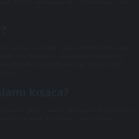
yâme 75/19) anlamında ve “ifade etmek” (er-
r?
rgi, gelir ve diğer yasal yükümlülüklerini
resmi bir belgedir. Beyannameyi doğru ve
ereklilikleri karşılamaya ve olası cezai
aktır.
lamı kısaca?
anlamına gelir. Hukuk biliminde de sıklıkla
ndericiyi veya bir olayı resmi olarak
r.