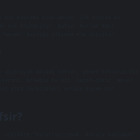
i bir kavramı olan Beyan, ilk olarak el-
ak ele alınmıştır. Şafii, Kur’an’daki
 “beyan” başlığı altında ele almıştır.
?
i açıklayan beyanî tefsir, genel tefsirin bir
klerini, örneğin te’hir, hazif-zikir, mesel,
esi gibi incelikleri ortaya koyan bir
sir?
, sözlükte “kararlaştırmak, karara bağlamak”