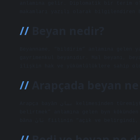
anlamına gelir. Diplomatik bir terim o
makamları yazılı olarak bilgilendiren 
Beyan nedir?
Beyanname, “bildirim” anlamına gelen y
gayrimenkul beyanıdır. Mal beyanı, bey
ilişkin hak ve yükümlülüklere sahip ol
Arapçada beyan n
Arapça bayān بيان kelimesinden türemiştir. Bu kelime, “açıklamak, açıklamak, açıkça
belirtmek” anlamına gelen byn kökünden
bāna بَانَ fiilinin “açık ve belir
Bedi ve beyan ne 