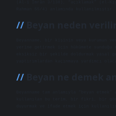
(Âl-i İmrân 3/138), “açıklamak” (el-Kı
Rahman 55/4) anlamında kullanılmıştır.
Beyan neden verili
Beyanname, bir kişinin veya kurumun ve
yerine getirmek için hükümete sunduğu 
eksiksiz bir şekilde doldurmak yasal g
yaptırımlardan kaçınmaya yardımcı olac
Beyan ne demek an
Beyanname tam anlamıyla “beyan etmek” 
kullanılan bu terim, bir fikri, bir gö
duyurmak ve ifade etmek için kullanılı