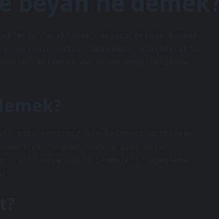
de beyan ne demek
lüklerde “açıklamak, açıkça ortaya koymak,
im derlenip vahiy zamanından uzaklaştıktan
apaçık” kelimesi de anlam değişikliğine
 demek?
afî gibi belirsiz bir kelimeyi açıklamak
namaz) ve “siyam” (oruç) gibi özlü
in fiili veya sözlü ifadeleri, özetleme
ir.
t?