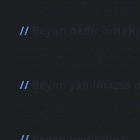
belirtmek” anlamına gelen byn kökünden
bāna بَانَ fiilinin “açık ve belir
Beyan nedir örnek
Beyanname, “bildirim” anlamına gelen y
gayrimenkul beyanıdır. Mal beyanı, bey
ilişkin hak ve yükümlülüklere sahip ol
Beyan yapılmazsa n
Beyan edilmeyen veya eksik beyan edile
alınır ve verginin bir katı oranında v
ödenmeyen vergi miktarına aylık %1,60 
Beyan nedir din?