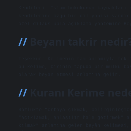
Kendileri. İslam hukukunun kaynakları 
kendilerine özgü bir dil yapısı vardır
özel dil/üslupla açıklama yöntemine Be
Beyanı takrir nedir
Teşekkür; Kelimenin tam anlamıyla tekl
bu kelime, birinin tapuda bir mülkü ba
olarak beyan etmesi anlamına gelir.
Kuranı Kerime nede
Sözlükte “ortaya çıkmak, belirginleşme
“açıklamak, anlaşılır hale getirmek” a
kılmak” anlamına gelen beyân kelimesi,