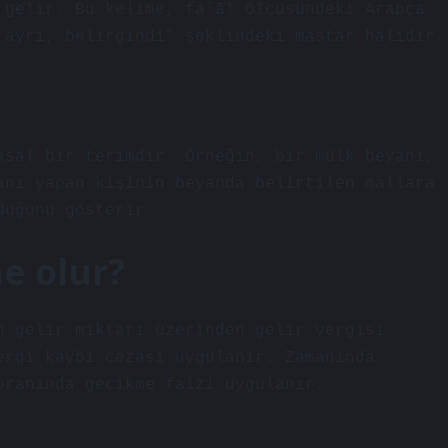
 gelir. Bu kelime, faˁāl ölçüsündeki Arapça
gindi, ayrı, belirgindi” şeklindeki mastar halidir.
?
asal bir terimdir. Örneğin, bir mülk beyanı,
anı yapan kişinin beyanda belirtilen mallara
duğunu gösterir.
e olur?
n gelir miktarı üzerinden gelir vergisi
ergi kaybı cezası uygulanır. Zamanında
oranında gecikme faizi uygulanır.