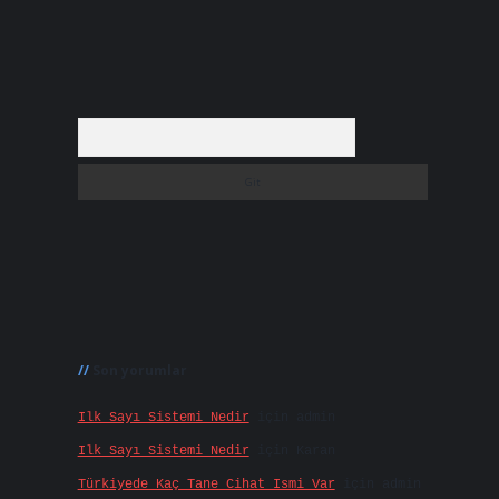
Arama
Son yorumlar
Ilk Sayı Sistemi Nedir
için
admin
Ilk Sayı Sistemi Nedir
için
Karan
Türkiyede Kaç Tane Cihat Ismi Var
için
admin