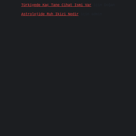
Türkiyede Kaç Tane Cihat Ismi Var
için
Doğan
Astrolojide Ruh Ikizi Nedir
için
admin