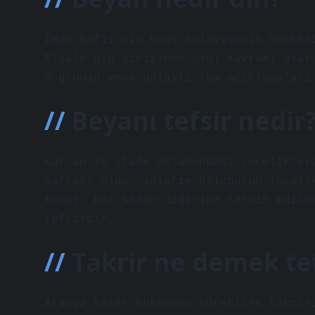
İmam Şafii’nin usul anlayışının merkez
Risale’nin girişinde usul kavramı olar
doğrudan veya dolaylı tüm açıklamaları
Beyanı tefsir nedir
Kur’an’ın ifade üslubundaki incelikler
parçası olup, anlatım üslubunun inceli
tezat, bir sözün diğerine tercih edilm
tefsirdir.
Takrir ne demek tef
Arapça karâr kökünden türetilen takrîr