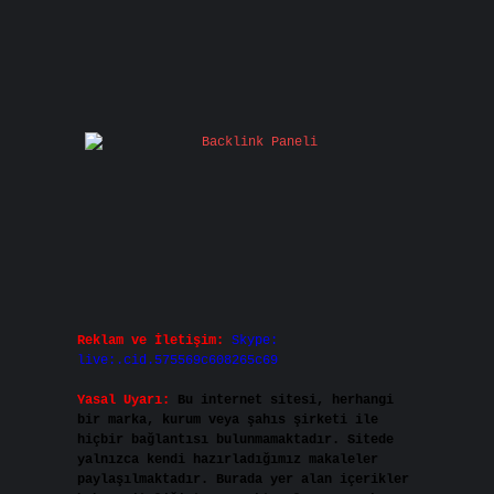
Reklam ve İletişim:
Skype:
live:.cid.575569c608265c69
Yasal Uyarı:
Bu internet sitesi, herhangi
bir marka, kurum veya şahıs şirketi ile
hiçbir bağlantısı bulunmamaktadır. Sitede
yalnızca kendi hazırladığımız makaleler
paylaşılmaktadır. Burada yer alan içerikler