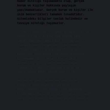
haber niteliği taşımamakta olup, gerçek
kurum ve kişiler hakkında paylaşım
yapılmamaktadır. Gerçek kurum ve kişiler ile
isim benzerlikleri tamamen tesadüfidir.
Sitemizdeki bilgiler taslak halindedir ve
tavsiye niteliği taşımazlar.
Sitemiz, 5651 Sayılı Kanun gereğince Bilgi
Teknolojileri ve İletişim Kurumu (BTK)
tarafından onaylanmış bir Yer Sağlayıcı
olarak hizmet vermektedir. Bu nedenle,
sitedeki içerikleri proaktif olarak
denetleme veya araştırma yükümlülüğümüz
bulunmamaktadır. Ancak, üyelerimiz
yazdıkları içeriklerin sorumluluğunu
taşımakta olup, siteye üye olarak bu
sorumluluğu kabul etmiş sayılırlar.
Hukuka ve yasal düzenlemelere aykırı
olduğunu düşündüğünüz içerikleri,
backlinkpanelicomtr@gmail.com
adresine
bildirmeniz halinde, ilgili içerikler yasal
süre içerisinde sitemizden kaldırılacaktır.