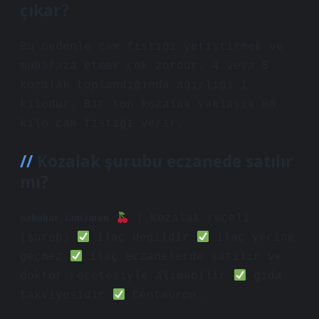
çıkar?
Bu nedenle çam fıstığı yetiştirmek ve
muhafaza etmek çok zordur. 4 veya 5
kozalak toplandığında ağırlığı 1
kilodur. Bir ton kozalak yaklaşık 80
kilo çam fıstığı verir.
Kozalak şurubu eczanede satılır
mı?
𝕠𝖊𝖇𝖆𝖍𝖆𝖙 𝖙𝖆𝖓𝖎𝖘𝖒𝖆𝖓
| Kozalak reçeli
(şurup)
ilaç değildir
ilaç yerine
geçmez
ilaç eczanelerde satılır ve
doktor reçetesiyle alınabilir
gıda
takviyesidir
Centauron…