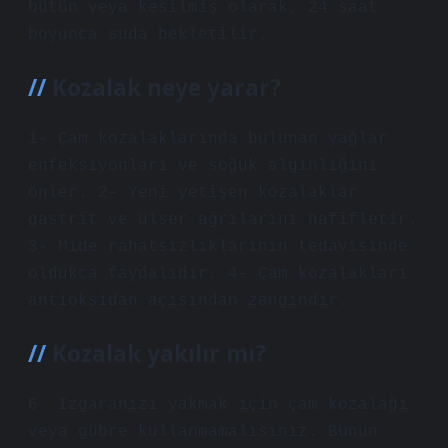
bütün veya kesilmiş olarak, 24 saat
boyunca suda bekletilir.
Kozalak neye yarar?
1- Çam kozalaklarında bulunan yağlar
enfeksiyonları ve soğuk algınlığını
önler. 2- Yeni yetişen kozalaklar
gastrit ve ülser ağrılarını hafifletir.
3- Mide rahatsızlıklarının tedavisinde
oldukça faydalıdır. 4- Çam kozalakları
antioksidan açısından zengindir.
Kozalak yakılır mı?
6. Izgaranızı yakmak için çam kozalağı
veya gübre kullanmamalısınız. Bunun