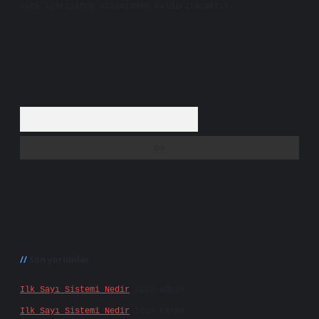
süre içerisinde sitemizden kaldırılacaktır.
Arama
Son yorumlar
Ilk Sayı Sistemi Nedir
için
admin
Ilk Sayı Sistemi Nedir
için
Karan