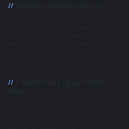
Kozalak toplamak yasak mı?
Devlet ormanlarında bulunan her türlü
bitkinin; yaprak, çiçek, meyve, tohum,
polen, kök, yumru ve soğanlı bitkiler,
mantar, kozalak, balsam, mazı ve
benzeri bitkilerin sökülmesi, kesilmesi
ve toplanması için izin alınması
zorunludur.
1 ağaçtan kaç kg çam fıstığı
çıkar?
Ağır işçiler tarafından toplanan 1 ton
çam kozalağından yaklaşık 15 kilogram
çam fıstığı elde ediliyor. Boyutuna,
rengine ve aromasına bağlı olarak