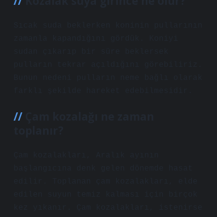
Kozalak suya girince ne olur?
Sıcak suda beklerken koninin pullarının
zamanla kapandığını gördük. Koniyi
sudan çıkarıp bir süre beklersek
pulların tekrar açıldığını görebiliriz.
Bunun nedeni pulların neme bağlı olarak
farklı şekilde hareket edebilmesidir.
Çam kozalağı ne zaman
toplanır?
Çam kozalakları, Aralık ayının
başlangıcına denk gelen dönemde hasat
edilir. Toplanan çam kozalakları, elde
edilen suyun temiz kalması için birçok
kez yıkanır. Çam kozalakları, istenirse