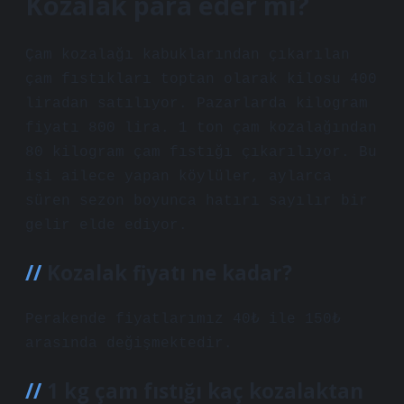
Kozalak para eder mi?
Çam kozalağı kabuklarından çıkarılan
çam fıstıkları toptan olarak kilosu 400
liradan satılıyor. Pazarlarda kilogram
fiyatı 800 lira. 1 ton çam kozalağından
80 kilogram çam fıstığı çıkarılıyor. Bu
işi ailece yapan köylüler, aylarca
süren sezon boyunca hatırı sayılır bir
gelir elde ediyor.
Kozalak fiyatı ne kadar?
Perakende fiyatlarımız 40₺ ile 150₺
arasında değişmektedir.
1 kg çam fıstığı kaç kozalaktan