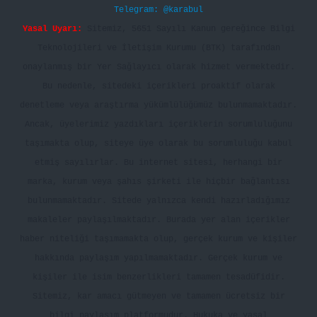
Telegram: @karabul
Yasal Uyarı:
Sitemiz, 5651 Sayılı Kanun gereğince Bilgi
Teknolojileri ve İletişim Kurumu (BTK) tarafından
onaylanmış bir Yer Sağlayıcı olarak hizmet vermektedir.
Bu nedenle, sitedeki içerikleri proaktif olarak
denetleme veya araştırma yükümlülüğümüz bulunmamaktadır.
Ancak, üyelerimiz yazdıkları içeriklerin sorumluluğunu
taşımakta olup, siteye üye olarak bu sorumluluğu kabul
etmiş sayılırlar. Bu internet sitesi, herhangi bir
marka, kurum veya şahıs şirketi ile hiçbir bağlantısı
bulunmamaktadır. Sitede yalnızca kendi hazırladığımız
makaleler paylaşılmaktadır. Burada yer alan içerikler
haber niteliği taşımamakta olup, gerçek kurum ve kişiler
hakkında paylaşım yapılmamaktadır. Gerçek kurum ve
kişiler ile isim benzerlikleri tamamen tesadüfidir.
Sitemiz, kar amacı gütmeyen ve tamamen ücretsiz bir
bilgi paylaşım platformudur. Hukuka ve yasal