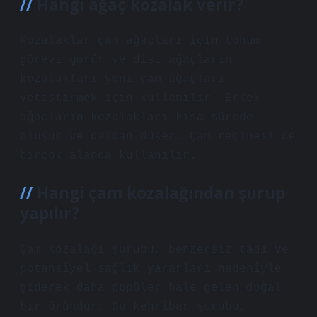
Hangi ağaç kozalak verir?
Kozalaklar çam ağaçları için tohum
görevi görür ve dişi ağaçların
kozalakları yeni çam ağaçları
yetiştirmek için kullanılır. Erkek
ağaçların kozalakları kısa sürede
oluşur ve daldan düşer. Çam reçinesi de
birçok alanda kullanılır.
Hangi çam kozalağından şurup
yapılır?
Çam kozalağı şurubu, benzersiz tadı ve
potansiyel sağlık yararları nedeniyle
giderek daha popüler hale gelen doğal
bir üründür. Bu kehribar şurubu,