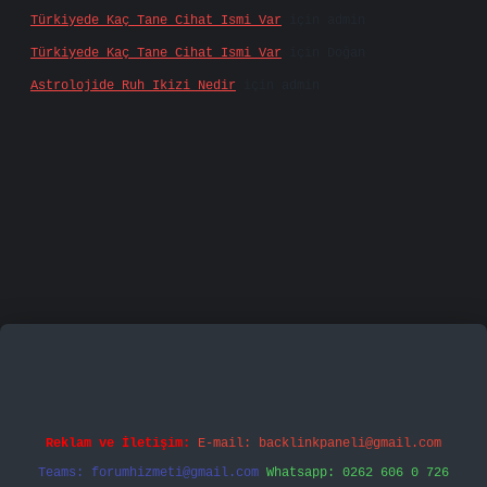
Türkiyede Kaç Tane Cihat Ismi Var
için
admin
Türkiyede Kaç Tane Cihat Ismi Var
için
Doğan
Astrolojide Ruh Ikizi Nedir
için
admin
amecasino
vd casino
betexper.xyz
betci
betci.bet
h
Reklam ve İletişim:
E-mail:
backlinkpaneli@gmail.com
Teams:
forumhizmeti@gmail.com
Whatsapp: 0262 606 0 726