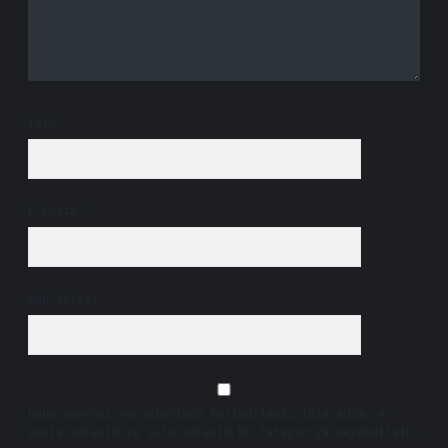
İsim*
E-Posta*
Web Sitesi
Daha sonraki yorumlarımda kullanılması için adım, e-
posta adresim ve site adresim bu tarayıcıya kaydedilsin.