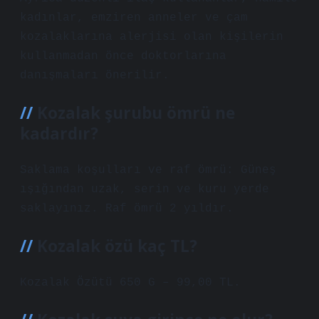
kadınlar, emziren anneler ve çam
kozalaklarına alerjisi olan kişilerin
kullanmadan önce doktorlarına
danışmaları önerilir.
Kozalak şurubu ömrü ne
kadardır?
Saklama koşulları ve raf ömrü: Güneş
ışığından uzak, serin ve kuru yerde
saklayınız. Raf ömrü 2 yıldır.
Kozalak özü kaç TL?
Kozalak Özütü 650 G – 99,00 TL.