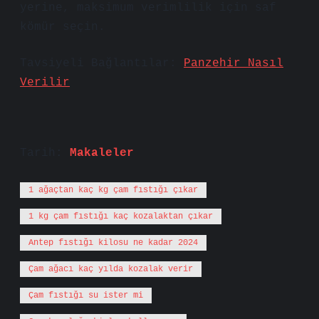
yerine, maksimum verimlilik için saf
kömür seçin.
Tavsiyeli Bağlantılar:
Panzehir Nasıl
Verilir
Tarih:
Makaleler
1 ağaçtan kaç kg çam fıstığı çıkar
1 kg çam fıstığı kaç kozalaktan çıkar
Antep fıstığı kilosu ne kadar 2024
Çam ağacı kaç yılda kozalak verir
Çam fıstığı su ister mi