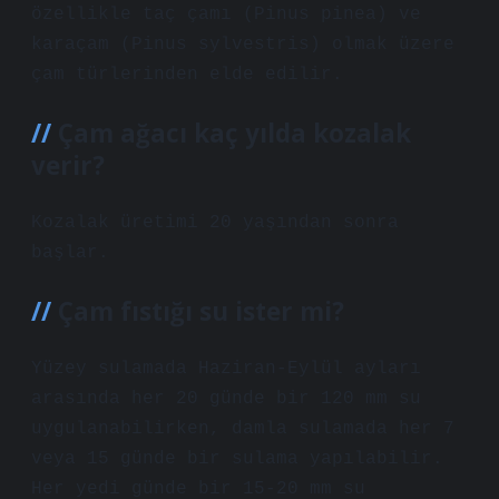
özellikle taç çamı (Pinus pinea) ve
karaçam (Pinus sylvestris) olmak üzere
çam türlerinden elde edilir.
Çam ağacı kaç yılda kozalak
verir?
Kozalak üretimi 20 yaşından sonra
başlar.
Çam fıstığı su ister mi?
Yüzey sulamada Haziran-Eylül ayları
arasında her 20 günde bir 120 mm su
uygulanabilirken, damla sulamada her 7
veya 15 günde bir sulama yapılabilir.
Her yedi günde bir 15-20 mm su