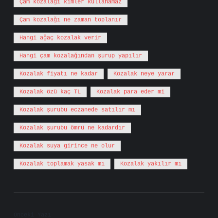
Çam kozalağı kimler kullanamaz
Çam kozalağı ne zaman toplanır
Hangi ağaç kozalak verir
Hangi çam kozalağından şurup yapılır
Kozalak fiyatı ne kadar
Kozalak neye yarar
Kozalak özü kaç TL
Kozalak para eder mi
Kozalak şurubu eczanede satılır mı
Kozalak şurubu ömrü ne kadardır
Kozalak suya girince ne olur
Kozalak toplamak yasak mı
Kozalak yakılır mı
Önceki Yazı