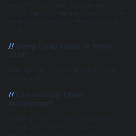
uygulanmalıdır (her sulamada ağaç
başına yaklaşık 150-300 litre). Sulama
sırasında ıslatılacak derinlik 100-120
cm’dir.
Antep fıstığı kilosu ne kadar
2024?
2024 yılı Antep fıstığı toptan satış
fiyatı 2.250,00 TL’dir.
Çam kozalağı kimler
kullanamaz?
Şiddetli mide ve sindirim sorunları
olan kişiler dikkatli kullanabilir.
Ayrıca düzenli ilaç kullananlar, hamile