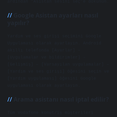
ardından “Asistan sesini seç”e dokunun.
Google Asistan ayarları nasıl
yapılır?
Yardım ve ses girişi seçimini Google
Uygulaması olarak ayarlayın. Android
akıllı telefonda [Ayarlar] –
[Uygulamalar ve bildirimler] –
[Gelişmiş] – [Varsayılan uygulamalar] –
[Yardım ve ses girişi] öğesini seçin ve
[Yardım uygulaması] öğesini Google
uygulaması olarak ayarlayın.
Arama asistanı nasıl iptal edilir?
Tüm Vodafone konut/iş müşterileri