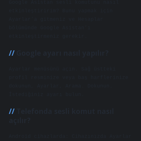
Google Asistan sesli komutunu nasıl
etkinleştiririm? Bunu yapmak için
Ayarlar’a gitmeniz ve Hesaplar
bölümünde Google Asistan’ı
etkinleştirmeniz gerekir.
Google ayarı nasıl yapılır?
Ayarlar menüsünü açın. Sağ üstteki
profil resminize veya baş harflerinize
dokunun, Ayarlar, Arama. Dokunun.
İstediğiniz ayarı bulun.
Telefonda sesli komut nasıl
açılır?
Android cihazlarda: Cihazınızda Ayarlar