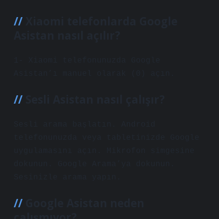
Xiaomi telefonlarda Google
Asistan nasıl açılır?
1- Xiaomi telefonunuzda Google
Asistan’ı manuel olarak (0) açın.
Sesli Asistan nasıl çalışır?
Sesli arama başlatın. Android
telefonunuzda veya tabletinizde Google
uygulamasını açın. Mikrofon simgesine
dokunun. Google Arama’ya dokunun.
Sesinizle arama yapın.
Google Asistan neden
çalışmıyor?