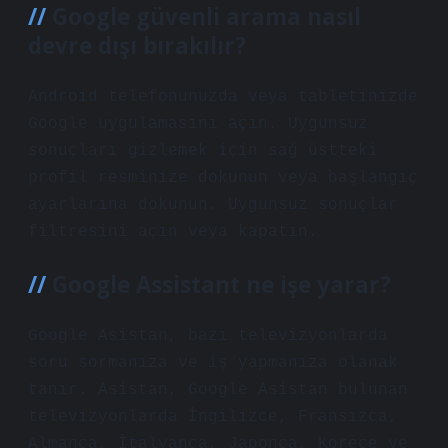
Google güvenli arama nasıl
devre dışı bırakılır?
Android telefonunuzda veya tabletinizde
Google uygulamasını açın. Uygunsuz
sonuçları gizlemek için sağ üstteki
profil resminize dokunun veya başlangıç
​​ayarlarına dokunun. Uygunsuz sonuçlar
filtresini açın veya kapatın.
Google Assistant ne işe yarar?
Google Asistan, bazı televizyonlarda
soru sormanıza ve iş yapmanıza olanak
tanır. Asistan, Google Asistan bulunan
televizyonlarda İngilizce, Fransızca,
Almanca, İtalyanca, Japonca, Korece ve