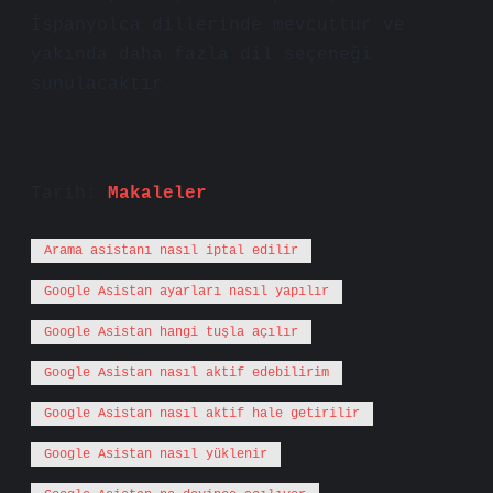
İspanyolca dillerinde mevcuttur ve
yakında daha fazla dil seçeneği
sunulacaktır.
Tarih:
Makaleler
Arama asistanı nasıl iptal edilir
Google Asistan ayarları nasıl yapılır
Google Asistan hangi tuşla açılır
Google Asistan nasıl aktif edebilirim
Google Asistan nasıl aktif hale getirilir
Google Asistan nasıl yüklenir