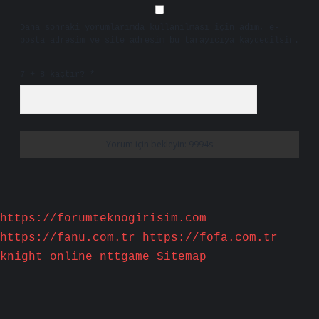
Daha sonraki yorumlarımda kullanılması için adım, e-
posta adresim ve site adresim bu tarayıcıya kaydedilsin.
7 + 8 kaçtır?
*
https://forumteknogirisim.com
https://fanu.com.tr
https://fofa.com.tr
knight online
nttgame
Sitemap