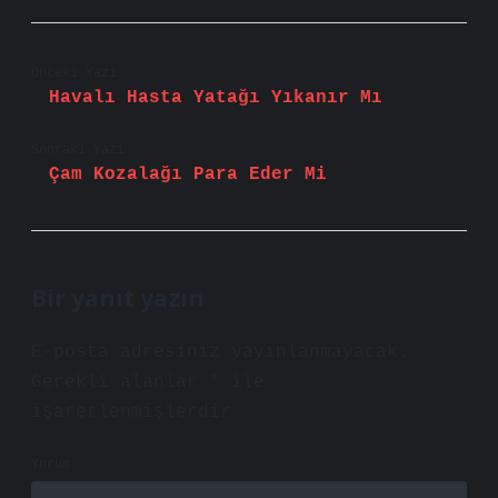
Önceki Yazı
Havalı Hasta Yatağı Yıkanır Mı
Sonraki Yazı
Çam Kozalağı Para Eder Mi
Bir yanıt yazın
E-posta adresiniz yayınlanmayacak.
Gerekli alanlar
*
ile
işaretlenmişlerdir
Yorum