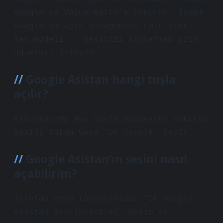
Google ve Voice Match’e dokunun. Tamam
Google’ın açık olduğundan emin olun. …
Ses modeli. … Sesinizi kaydetmek için
adımları izleyin.
Google Asistan hangi tuşla
açılır?
Cihazınızda Ana Sayfa düğmesine dokunup
basılı tutun veya “Ok Google” deyin.
Google Asistan’ın sesini nasıl
açabilirim?
Telefon veya tabletinizde “Ok Google,
Asistan ayarlarını aç” deyin ve