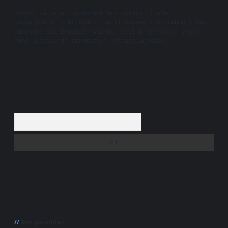
Hukuka ve yasal düzenlemelere aykırı olduğunu
düşündüğünüz içerikleri,
backlinkpanelicomtr@gmail.com
adresine bildirmeniz halinde, ilgili içerikler yasal
süre içerisinde sitemizden kaldırılacaktır.
Arama
Son yorumlar