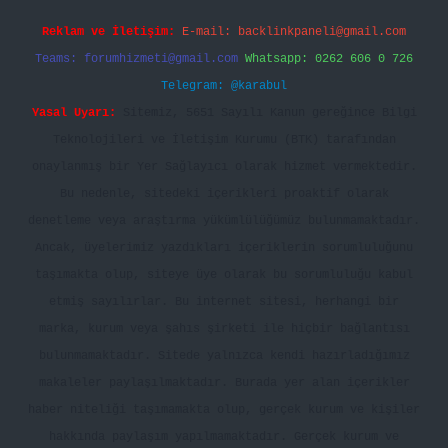
Reklam ve İletişim:
E-mail:
backlinkpaneli@gmail.com
Teams:
forumhizmeti@gmail.com
Whatsapp: 0262 606 0 726
Telegram: @karabul
Yasal Uyarı:
Sitemiz, 5651 Sayılı Kanun gereğince Bilgi
Teknolojileri ve İletişim Kurumu (BTK) tarafından
onaylanmış bir Yer Sağlayıcı olarak hizmet vermektedir.
Bu nedenle, sitedeki içerikleri proaktif olarak
denetleme veya araştırma yükümlülüğümüz bulunmamaktadır.
Ancak, üyelerimiz yazdıkları içeriklerin sorumluluğunu
taşımakta olup, siteye üye olarak bu sorumluluğu kabul
etmiş sayılırlar. Bu internet sitesi, herhangi bir
marka, kurum veya şahıs şirketi ile hiçbir bağlantısı
bulunmamaktadır. Sitede yalnızca kendi hazırladığımız
makaleler paylaşılmaktadır. Burada yer alan içerikler
haber niteliği taşımamakta olup, gerçek kurum ve kişiler
hakkında paylaşım yapılmamaktadır. Gerçek kurum ve