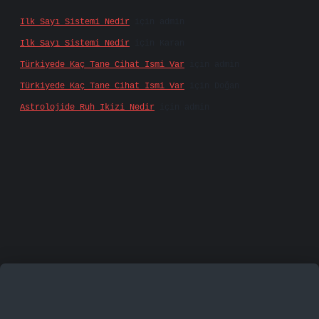
Ilk Sayı Sistemi Nedir
için
admin
Ilk Sayı Sistemi Nedir
için
Karan
Türkiyede Kaç Tane Cihat Ismi Var
için
admin
Türkiyede Kaç Tane Cihat Ismi Var
için
Doğan
Astrolojide Ruh Ikizi Nedir
için
admin
famecasino
vd casino
betexper.xyz
betci
betci.bet