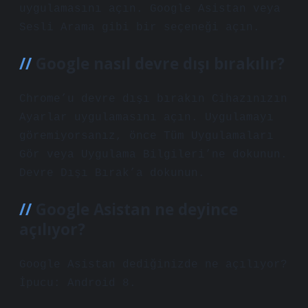
uygulamasını açın. Google Asistan veya
Sesli Arama gibi bir seçeneği açın.
Google nasıl devre dışı bırakılır?
Chrome’u devre dışı bırakın Cihazınızın
Ayarlar uygulamasını açın. Uygulamayı
göremiyorsanız, önce Tüm Uygulamaları
Gör veya Uygulama Bilgileri’ne dokunun.
Devre Dışı Bırak’a dokunun.
Google Asistan ne deyince
açılıyor?
Google Asistan dediğinizde ne açılıyor?
İpucu: Android 8.