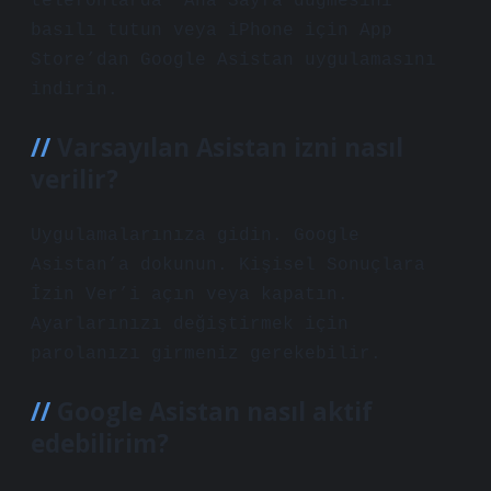
telefonlarda* Ana Sayfa düğmesini
basılı tutun veya iPhone için App
Store’dan Google Asistan uygulamasını
indirin.
Varsayılan Asistan izni nasıl
verilir?
Uygulamalarınıza gidin. Google
Asistan’a dokunun. Kişisel Sonuçlara
İzin Ver’i açın veya kapatın.
Ayarlarınızı değiştirmek için
parolanızı girmeniz gerekebilir.
Google Asistan nasıl aktif
edebilirim?