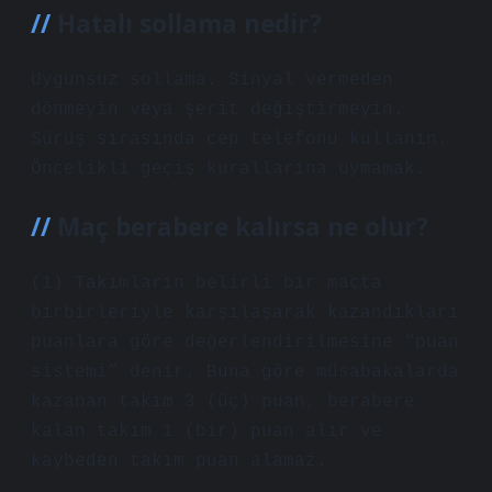
Hatalı sollama nedir?
Uygunsuz sollama. Sinyal vermeden
dönmeyin veya şerit değiştirmeyin.
Sürüş sırasında cep telefonu kullanın.
Öncelikli geçiş kurallarına uymamak.
Maç berabere kalırsa ne olur?
(1) Takımların belirli bir maçta
birbirleriyle karşılaşarak kazandıkları
puanlara göre değerlendirilmesine “puan
sistemi” denir. Buna göre müsabakalarda
kazanan takım 3 (üç) puan, berabere
kalan takım 1 (bir) puan alır ve
kaybeden takım puan alamaz.