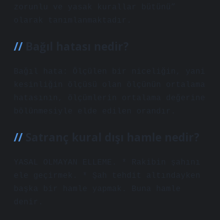
zorunlu ve yasak kurallar bütünü”
olarak tanımlanmaktadır.
Bağıl hatası nedir?
Bağıl hata: Ölçülen bir niceliğin, yani
kesinliğin ölçüsü olan ölçünün ortalama
hatasının, ölçümlerin ortalama değerine
bölünmesiyle elde edilen orandır.
Satranç kural dışı hamle nedir?
YASAL OLMAYAN ELLEME. * Rakibin şahını
ele geçirmek. * Şah tehdit altındayken
başka bir hamle yapmak. Buna hamle
denir.