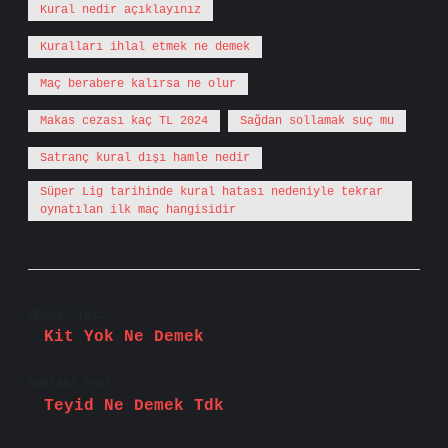
Kural nedir açıklayınız
Kuralları ihlal etmek ne demek
Maç berabere kalırsa ne olur
Makas cezası kaç TL 2024
Sağdan sollamak suç mu
Satranç kural dışı hamle nedir
Süper Lig tarihinde kural hatası nedeniyle tekrar
oynatılan ilk maç hangisidir
Önceki Yazı
Kit Yok Ne Demek
Sonraki Yazı
Teyid Ne Demek Tdk