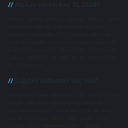
Makas cezası kaç TL 2024?
Çapraz makas cezası: Çapraz makas, halk
arasında çapraz saç olarak bilinir,
araçlar arasında “S” çizecek şekilde
araç kullanan sürücülere uygulanan bir
trafik cezasıdır. Sürücüler için sürüş
cezası 2024’te 32.233 TL ve 2025’te 46
TL olacaktır.
Sağdan sollamak suç mu?
Sağdan sollama yasaktır. Üç şeritli bir
yolda 100 km/s hızla orta şeritte
seyrediyorsanız, orta şeritte 90 km/s
hızla seyreden biri sağa geçip orta
şeride geri dönememelidir. Soldan