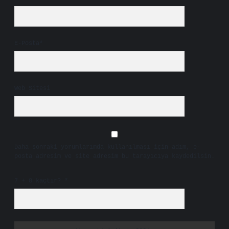
E-Posta*
Web Sitesi
Daha sonraki yorumlarımda kullanılması için adım, e-
posta adresim ve site adresim bu tarayıcıya kaydedilsin.
7 + 8 kaçtır?
*