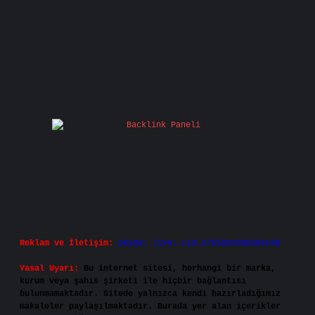
Reklam ve İletişim:
Skype: live:.cid.575569c608265c69
Yasal Uyarı:
Bu internet sitesi, herhangi bir marka,
kurum veya şahıs şirketi ile hiçbir bağlantısı
bulunmamaktadır. Sitede yalnızca kendi hazırladığımız
makaleler paylaşılmaktadır. Burada yer alan içerikler