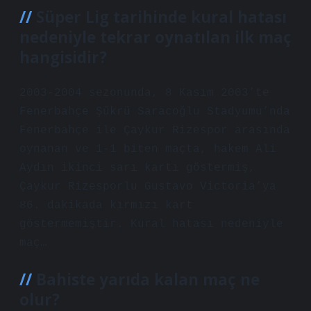
Süper Lig tarihinde kural hatası
nedeniyle tekrar oynatılan ilk maç
hangisidir?
2003-2004 sezonunda, 8 Kasım 2003’te
Fenerbahçe Şükrü Saracoğlu Stadyumu’nda
Fenerbahçe ile Çaykur Rizespor arasında
oynanan ve 1-1 biten maçta, hakem Ali
Aydın ikinci sarı kartı göstermiş,
Çaykur Rizesporlu Gustavo Victoria’ya
86. dakikada kırmızı kart
göstermemiştir. Kural hatası nedeniyle
maç…
Bahiste yarıda kalan maç ne
olur?