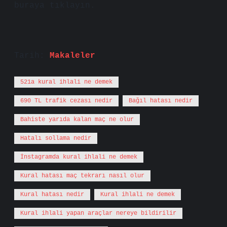
buraya tıklayın.
Tarih:
Makaleler
521a kural ihlali ne demek
690 TL trafik cezası nedir
Bağıl hatası nedir
Bahiste yarıda kalan maç ne olur
Hatalı sollama nedir
İnstagramda kural ihlali ne demek
Kural hatası maç tekrarı nasıl olur
Kural hatası nedir
Kural ihlali ne demek
Kural ihlali yapan araçlar nereye bildirilir