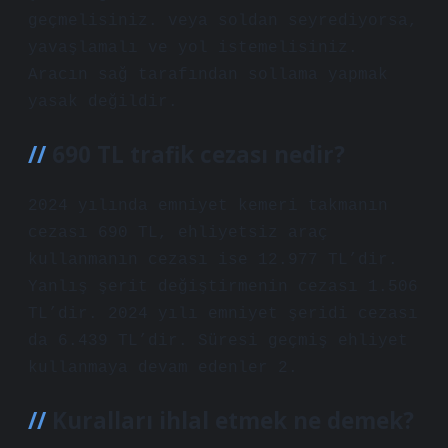
geçmelisiniz. veya soldan seyrediyorsa,
yavaşlamalı ve yol istemelisiniz.
Aracın sağ tarafından sollama yapmak
yasak değildir.
690 TL trafik cezası nedir?
2024 yılında emniyet kemeri takmanın
cezası 690 TL, ehliyetsiz araç
kullanmanın cezası ise 12.977 TL’dir.
Yanlış şerit değiştirmenin cezası 1.506
TL’dir. 2024 yılı emniyet şeridi cezası
da 6.439 TL’dir. Süresi geçmiş ehliyet
kullanmaya devam edenler 2.
Kuralları ihlal etmek ne demek?