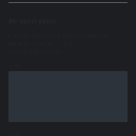
Bir yanıt yazın
E-posta adresiniz yayınlanmayacak.
Gerekli alanlar
*
ile
işaretlenmişlerdir
Yorum
İsim*