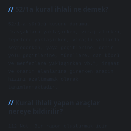
52/1a kural ihlali ne demek?
52/1-a sürücü kusuru durumu,
“kavşaklara yaklaşırken, viraj alırken,
tepelere yaklaşırken, virajlı yollarda
seyrederken, yaya geçitlerine, demir
yolu geçitlerine, tünellere, dar köprü
ve menfezlere yaklaşırken vb.”, inşaat
ve onarım alanlarına girerken aracın
hızını azaltmamak olarak
tanımlanmaktadır.
Kural ihlali yapan araçlar
nereye bildirilir?
112 Not. Bir rapor oluşturmak için