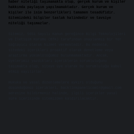
haber niteliği taşımamakta olup, gerçek kurum ve kişiler
hakkında paylaşım yapılmamaktadır. Gerçek kurum ve
kişiler ile isim benzerlikleri tamamen tesadüfidir.
Sitemizdeki bilgiler taslak halindedir ve tavsiye
niteliği taşımazlar.
Sitemiz, 5651 Sayılı Kanun gereğince Bilgi Teknolojileri
ve İletişim Kurumu (BTK) tarafından onaylanmış bir Yer
Sağlayıcı olarak hizmet vermektedir. Bu nedenle,
sitedeki içerikleri proaktif olarak denetleme veya
araştırma yükümlülüğümüz bulunmamaktadır. Ancak,
üyelerimiz yazdıkları içeriklerin sorumluluğunu
taşımakta olup, siteye üye olarak bu sorumluluğu kabul
etmiş sayılırlar.
Hukuka ve yasal düzenlemelere aykırı olduğunu
düşündüğünüz içerikleri,
backlinkpanelicomtr@gmail.com
adresine bildirmeniz halinde, ilgili içerikler yasal
süre içerisinde sitemizden kaldırılacaktır.