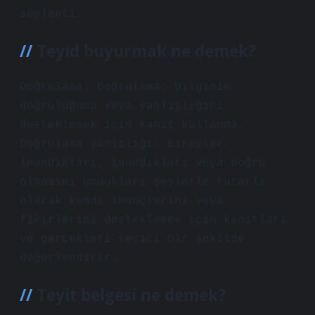
söylenti.
Teyid buyurmak ne demek?
Doğrulama: Doğrulama; bilginin
doğruluğunu veya yanlışlığını
desteklemek için kanıt kullanma.
Doğrulama yanlılığı: Bireyler,
inandıkları, inandıkları veya doğru
olmasını umdukları şeylerle tutarlı
olarak kendi inançlarını veya
fikirlerini desteklemek için kanıtları
ve gerçekleri seçici bir şekilde
değerlendirir.
Teyit belgesi ne demek?