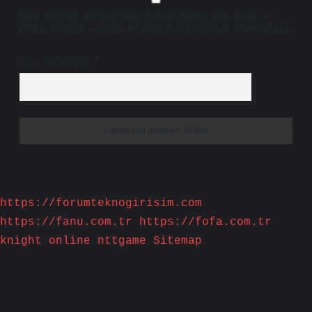
Daha sonraki yorumlarımda kullanılması için adım, e-
posta adresim ve site adresim bu tarayıcıya kaydedilsin.
10 - 4 kaçtır?
*
https://forumteknogirisim.com
https://fanu.com.tr
https://fofa.com.tr
knight online
nttgame
Sitemap