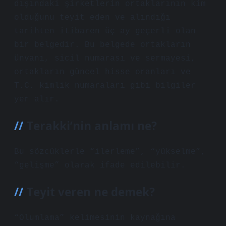
dışındaki şirketlerin ortaklarının kim
olduğunu teyit eden ve alındığı
tarihten itibaren üç ay geçerli olan
bir belgedir. Bu belgede ortakların
ünvanı, sicil numarası ve sermayesi,
ortakların güncel hisse oranları ve
T.C. kimlik numaraları gibi bilgiler
yer alır.
Terakki’nin anlamı ne?
Bu sözcüklerle “ilerleme”, “yükselme”,
“gelişme” olarak ifade edilebilir.
Teyit veren ne demek?
“Olumlama” kelimesinin kaynağına