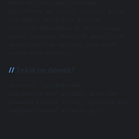
bakarsak, Arapçada “olumlama,
güçlendirme ve tanıma” anlamına gelen
bir kökten türediğini görürüz.
Kelimenin doğasından da anlaşılacağı
üzere, olumlama sürecinin amacı “özsel
eksiklikleri ve hataları düzeltmek”
olarak özetlenebilir.
Tekid ne demek?
Sözlükte, “güçlendirmek,
sağlamlaştırmak” anlamına gelen ekd
kökünden türeyen te’kîd, “güçlendirmek,
sağlamlaştırmak” anlamına gelir.