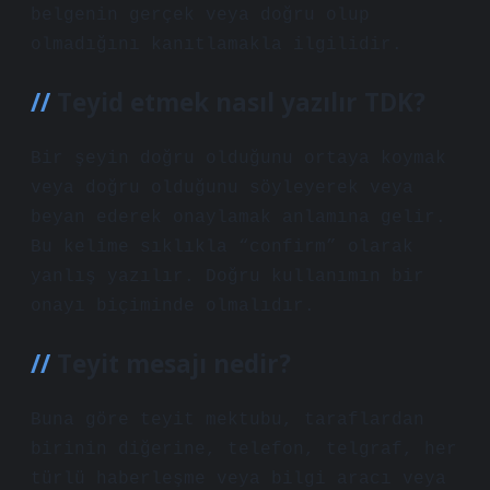
belgenin gerçek veya doğru olup
olmadığını kanıtlamakla ilgilidir.
Teyid etmek nasıl yazılır TDK?
Bir şeyin doğru olduğunu ortaya koymak
veya doğru olduğunu söyleyerek veya
beyan ederek onaylamak anlamına gelir.
Bu kelime sıklıkla “confirm” olarak
yanlış yazılır. Doğru kullanımın bir
onayı biçiminde olmalıdır.
Teyit mesajı nedir?
Buna göre teyit mektubu, taraflardan
birinin diğerine, telefon, telgraf, her
türlü haberleşme veya bilgi aracı veya