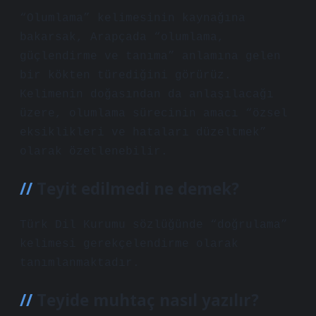
“Olumlama” kelimesinin kaynağına
bakarsak, Arapçada “olumlama,
güçlendirme ve tanıma” anlamına gelen
bir kökten türediğini görürüz.
Kelimenin doğasından da anlaşılacağı
üzere, olumlama sürecinin amacı “özsel
eksiklikleri ve hataları düzeltmek”
olarak özetlenebilir.
Teyit edilmedi ne demek?
Türk Dil Kurumu sözlüğünde “doğrulama”
kelimesi gerekçelendirme olarak
tanımlanmaktadır.
Teyide muhtaç nasıl yazılır?