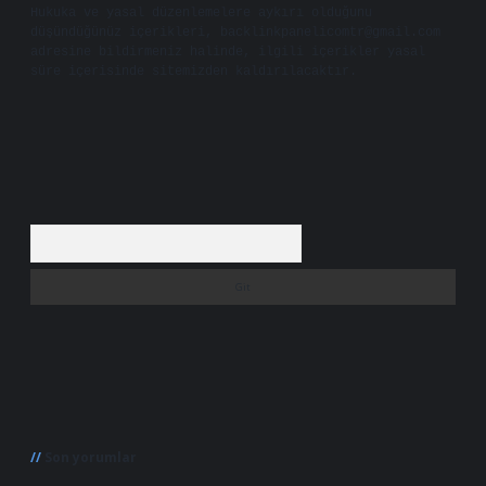
Hukuka ve yasal düzenlemelere aykırı olduğunu
düşündüğünüz içerikleri,
backlinkpanelicomtr@gmail.com
adresine bildirmeniz halinde, ilgili içerikler yasal
süre içerisinde sitemizden kaldırılacaktır.
Arama
Son yorumlar