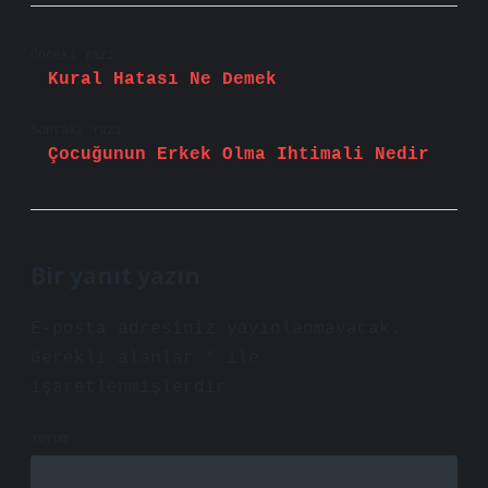
Önceki Yazı
Kural Hatası Ne Demek
Sonraki Yazı
Çocuğunun Erkek Olma Ihtimali Nedir
Bir yanıt yazın
E-posta adresiniz yayınlanmayacak.
Gerekli alanlar
*
ile
işaretlenmişlerdir
Yorum