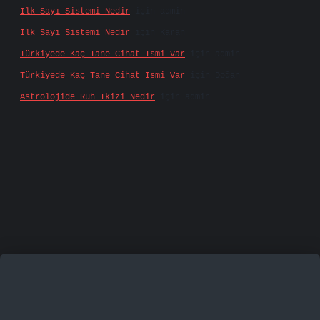
Ilk Sayı Sistemi Nedir
için
admin
Ilk Sayı Sistemi Nedir
için
Karan
Türkiyede Kaç Tane Cihat Ismi Var
için
admin
Türkiyede Kaç Tane Cihat Ismi Var
için
Doğan
Astrolojide Ruh Ikizi Nedir
için
admin
famecasino
vd casino
betexper.xyz
betci
betci.bet