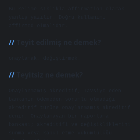
Bu kelime sıklıkla affirmation olarak
yanlış yazılır. Doğru kullanımı
affirmed olmalıdır.
Teyit edilmiş ne demek?
onaylamak, değiştirmek.
Teyitsiz ne demek?
Onaylanmamış akreditif; Tavsiye eden
bankanın ödemeden sorumlu olmadığı
akreditif türüne onaylanmamış akreditif
denir. Onaylamayan bir raporlama
bankası; akreditifi ve değişikliklerini
sunma veya kabul etme yükümlülüğü