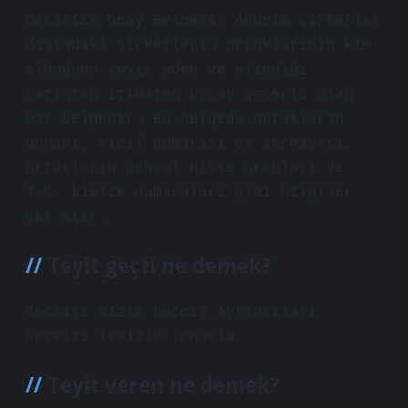
Ortaklık Onay Belgesi; Anonim şirketler
dışındaki şirketlerin ortaklarının kim
olduğunu teyit eden ve alındığı
tarihten itibaren üç ay geçerli olan
bir belgedir. Bu belgede ortakların
ünvanı, sicil numarası ve sermayesi,
ortakların güncel hisse oranları ve
T.C. kimlik numaraları gibi bilgiler
yer alır.
Teyit geçti ne demek?
Geçmişi Gizle Geçmiş Ayrıntıları
Geçmişi Temizle: Onayla.
Teyit veren ne demek?