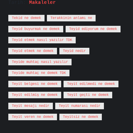
Tarih:
Makaleler
Tekid ne demek
Terakkinin anlamı ne
Teyid buyurmak ne demek
Teyid ediyorum ne demek
Teyid etmek nasıl yazılır TDK
Teyid etmek ne demek
Teyid nedir
Teyide muhtaç nasıl yazılır
Teyide muhtaç ne demek TDK
Teyit belgesi ne demek
Teyit edilmedi ne demek
Teyit edilmiş ne demek
Teyit geçti ne demek
Teyit mesajı nedir
Teyit numarası nedir
Teyit veren ne demek
Teyitsiz ne demek