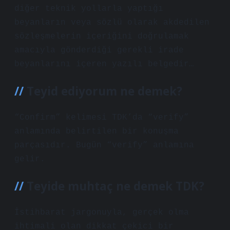
diğer teknik yollarla yaptığı
beyanların veya sözlü olarak akdedilen
sözleşmelerin içeriğini doğrulamak
amacıyla gönderdiği gerekli irade
beyanlarını içeren yazılı belgedir…
Teyid ediyorum ne demek?
“Confirm” kelimesi TDK’da “verify”
anlamında belirtilen bir konuşma
parçasıdır. Bugün “verify” anlamına
gelir.
Teyide muhtaç ne demek TDK?
İstihbarat jargonuyla, gerçek olma
ihtimali olan dikkat çekici bir