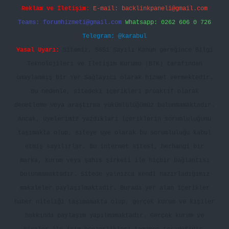
Reklam ve İletişim:
E-mail:
backlinkpaneli@gmail.com
Teams:
forumhizmeti@gmail.com
Whatsapp: 0262 606 0 726
Telegram: @karabul
Yasal Uyarı:
Sitemiz, 5651 Sayılı Kanun gereğince Bilgi
Teknolojileri ve İletişim Kurumu (BTK) tarafından
onaylanmış bir Yer Sağlayıcı olarak hizmet vermektedir.
Bu nedenle, sitedeki içerikleri proaktif olarak
denetleme veya araştırma yükümlülüğümüz bulunmamaktadır.
Ancak, üyelerimiz yazdıkları içeriklerin sorumluluğunu
taşımakta olup, siteye üye olarak bu sorumluluğu kabul
etmiş sayılırlar. Bu internet sitesi, herhangi bir
marka, kurum veya şahıs şirketi ile hiçbir bağlantısı
bulunmamaktadır. Sitede yalnızca kendi hazırladığımız
makaleler paylaşılmaktadır. Burada yer alan içerikler
haber niteliği taşımamakta olup, gerçek kurum ve kişiler
hakkında paylaşım yapılmamaktadır. Gerçek kurum ve