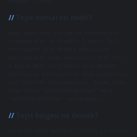
olmadan iletir.
Teyit numarası nedir?
Onay numaranız toplam 16 karakterden
oluşmaktadır ve örneğin 7 Kasım 2023
tarihinden önce DV2025 çekilişine
katılanların onay numaraları 2025’ten,
8 Kasım 2022 tarihinden önce DV2024
çekilişine katılanların onay numaraları
ise 2024’ten başlamaktadır. Örnek onay
numaraları “202518FDP3D1I586” veya
“20245SRPTP3D1I58” şeklindedir.
Teyit belgesi ne demek?
Ortaklık Onay Belgesi; Anonim şirketler