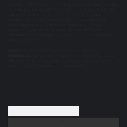
Sitemiz, 5651 Sayılı Kanun gereğince Bilgi Teknolojileri
ve İletişim Kurumu (BTK) tarafından onaylanmış bir Yer
Sağlayıcı olarak hizmet vermektedir. Bu nedenle,
sitedeki içerikleri proaktif olarak denetleme veya
araştırma yükümlülüğümüz bulunmamaktadır. Ancak,
üyelerimiz yazdıkları içeriklerin sorumluluğunu
taşımakta olup, siteye üye olarak bu sorumluluğu kabul
etmiş sayılırlar.
Hukuka ve yasal düzenlemelere aykırı olduğunu
düşündüğünüz içerikleri,
backlinkpanelicomtr@gmail.com
adresine bildirmeniz halinde, ilgili içerikler yasal
süre içerisinde sitemizden kaldırılacaktır.
Arama