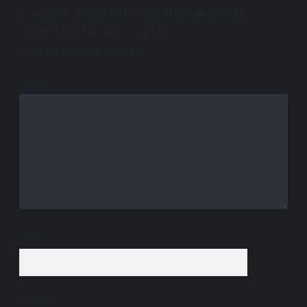
E-posta adresiniz yayınlanmayacak.
Gerekli alanlar
*
ile
işaretlenmişlerdir
Yorum
İsim*
E-Posta*