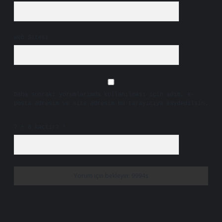
Web Sitesi
Daha sonraki yorumlarımda kullanılması için adım, e-
posta adresim ve site adresim bu tarayıcıya kaydedilsin.
7 + 8 kaçtır?
*