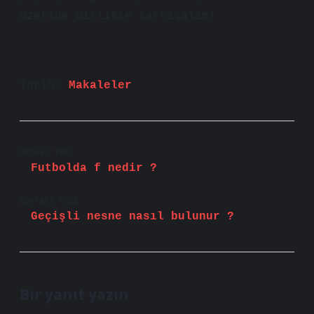
üzerine birlikte tartışalım!
Tarih:
Makaleler
Önceki Yazı
Futbolda f nedir ?
Sonraki Yazı
Geçişli nesne nasıl bulunur ?
Bir yanıt yazın