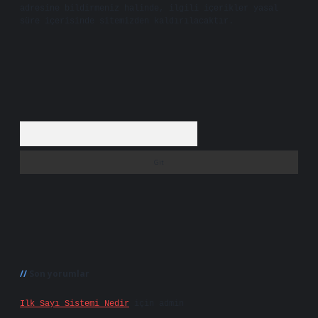
adresine bildirmeniz halinde, ilgili içerikler yasal
süre içerisinde sitemizden kaldırılacaktır.
Arama
Son yorumlar
Ilk Sayı Sistemi Nedir
için
admin