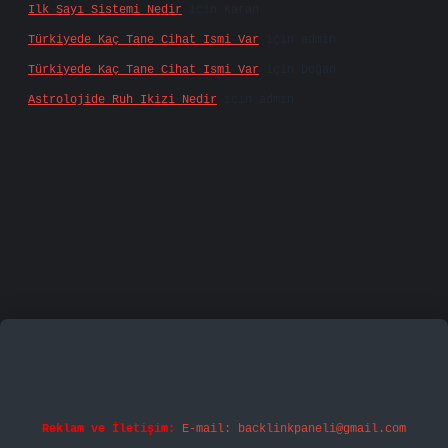
Ilk Sayı Sistemi Nedir
için
Karan
Türkiyede Kaç Tane Cihat Ismi Var
için
admin
Türkiyede Kaç Tane Cihat Ismi Var
için
Doğan
Astrolojide Ruh Ikizi Nedir
için
admin
iş
famecasino
vd casino
betexper.xyz
betci
betci.b
Reklam ve İletişim:
E-mail:
backlinkpaneli@gmail.com