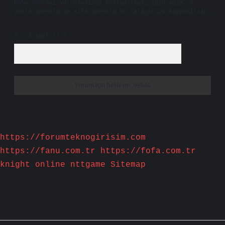
Daha sonraki yorumlarımda kullanılması için adım, e-
posta adresim ve site adresim bu tarayıcıya kaydedilsin.
9 - 5 kaçtır?
*
https://forumteknogirisim.com
https://fanu.com.tr
https://fofa.com.tr
knight online
nttgame
Sitemap