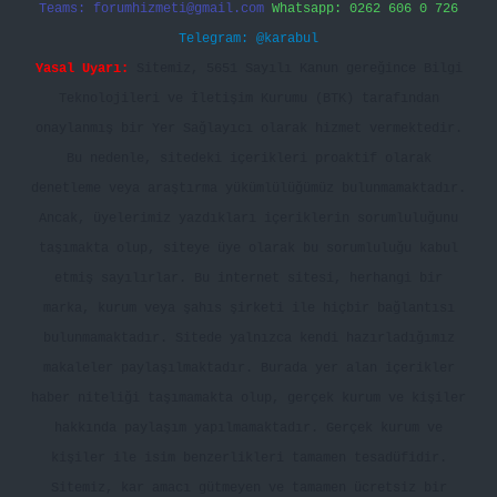
Teams:
forumhizmeti@gmail.com
Whatsapp: 0262 606 0 726
Telegram: @karabul
Yasal Uyarı:
Sitemiz, 5651 Sayılı Kanun gereğince Bilgi
Teknolojileri ve İletişim Kurumu (BTK) tarafından
onaylanmış bir Yer Sağlayıcı olarak hizmet vermektedir.
Bu nedenle, sitedeki içerikleri proaktif olarak
denetleme veya araştırma yükümlülüğümüz bulunmamaktadır.
Ancak, üyelerimiz yazdıkları içeriklerin sorumluluğunu
taşımakta olup, siteye üye olarak bu sorumluluğu kabul
etmiş sayılırlar. Bu internet sitesi, herhangi bir
marka, kurum veya şahıs şirketi ile hiçbir bağlantısı
bulunmamaktadır. Sitede yalnızca kendi hazırladığımız
makaleler paylaşılmaktadır. Burada yer alan içerikler
haber niteliği taşımamakta olup, gerçek kurum ve kişiler
hakkında paylaşım yapılmamaktadır. Gerçek kurum ve
kişiler ile isim benzerlikleri tamamen tesadüfidir.
Sitemiz, kar amacı gütmeyen ve tamamen ücretsiz bir