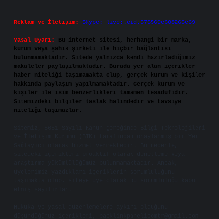
Reklam ve İletişim:
Skype: live:.cid.575569c608265c69
Yasal Uyarı:
Bu internet sitesi, herhangi bir marka,
kurum veya şahıs şirketi ile hiçbir bağlantısı
bulunmamaktadır. Sitede yalnızca kendi hazırladığımız
makaleler paylaşılmaktadır. Burada yer alan içerikler
haber niteliği taşımamakta olup, gerçek kurum ve kişiler
hakkında paylaşım yapılmamaktadır. Gerçek kurum ve
kişiler ile isim benzerlikleri tamamen tesadüfidir.
Sitemizdeki bilgiler taslak halindedir ve tavsiye
niteliği taşımazlar.
Sitemiz, 5651 Sayılı Kanun gereğince Bilgi Teknolojileri
ve İletişim Kurumu (BTK) tarafından onaylanmış bir Yer
Sağlayıcı olarak hizmet vermektedir. Bu nedenle,
sitedeki içerikleri proaktif olarak denetleme veya
araştırma yükümlülüğümüz bulunmamaktadır. Ancak,
üyelerimiz yazdıkları içeriklerin sorumluluğunu
taşımakta olup, siteye üye olarak bu sorumluluğu kabul
etmiş sayılırlar.
Hukuka ve yasal düzenlemelere aykırı olduğunu
düşündüğünüz içerikleri,
backlinkpanelicomtr@gmail.com