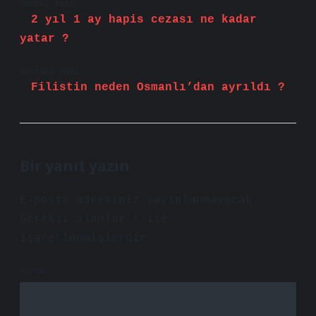
Önceki Yazı
2 yıl 1 ay hapis cezası ne kadar
yatar ?
Sonraki Yazı
Filistin neden Osmanlı’dan ayrıldı ?
Bir yanıt yazın
E-posta adresiniz yayınlanmayacak.
Gerekli alanlar
*
ile
işaretlenmişlerdir
Yorum