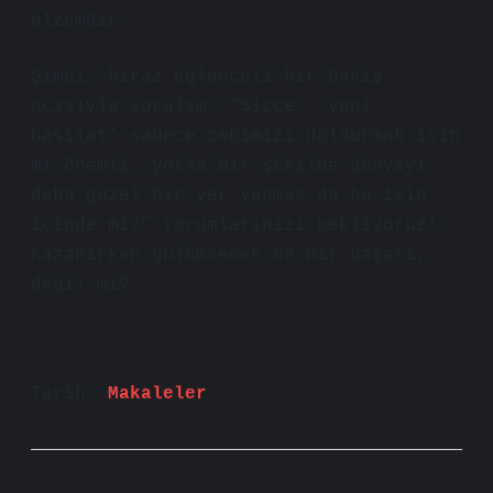
elzemdir.
Şimdi, biraz eğlenceli bir bakış
açısıyla soralım: “Sizce, ‘yeni
hasılat’ sadece cebimizi doldurmak için
mi önemli, yoksa bir şekilde dünyayı
daha güzel bir yer yapmak da bu işin
içinde mi?” Yorumlarınızı bekliyoruz!
Kazanırken gülümsemek de bir başarı,
değil mi?
Tarih:
Makaleler