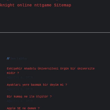
knight online
nttgame
Sitemap
Sidebar
Son Yazılar
Eskişehir Anadolu Üniversitesi örgün bir üniversite
midir ?
Ağustos 6, 2026
Ayakları yere basmak bir deyim mi ?
Ağustos 5, 2026
Bir kumaş ne ile ölçülür ?
Ağustos 4, 2026
Apple SE ne demek ?