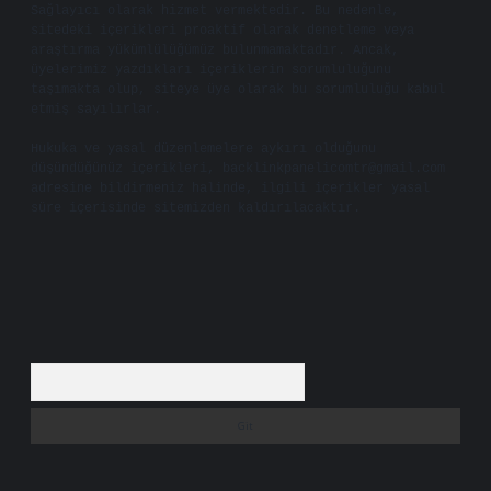
Sağlayıcı olarak hizmet vermektedir. Bu nedenle,
sitedeki içerikleri proaktif olarak denetleme veya
araştırma yükümlülüğümüz bulunmamaktadır. Ancak,
üyelerimiz yazdıkları içeriklerin sorumluluğunu
taşımakta olup, siteye üye olarak bu sorumluluğu kabul
etmiş sayılırlar.
Hukuka ve yasal düzenlemelere aykırı olduğunu
düşündüğünüz içerikleri,
backlinkpanelicomtr@gmail.com
adresine bildirmeniz halinde, ilgili içerikler yasal
süre içerisinde sitemizden kaldırılacaktır.
Arama