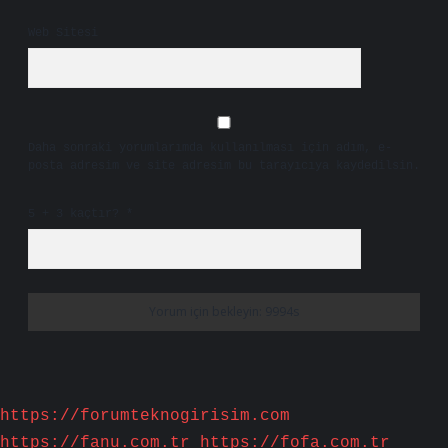
Web Sitesi
Daha sonraki yorumlarımda kullanılması için adım, e-
posta adresim ve site adresim bu tarayıcıya kaydedilsin.
5 + 3 kaçtır?
*
https://forumteknogirisim.com
https://fanu.com.tr
https://fofa.com.tr