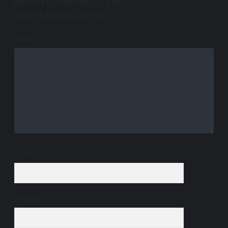
Gerekli alanlar
*
ile
işaretlenmişlerdir
Yorum
İsim*
E-Posta*